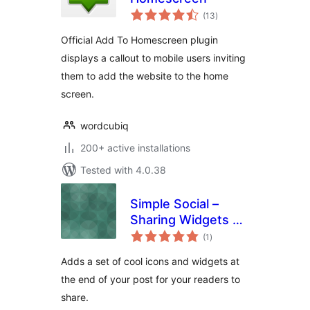
total
(13
)
ratings
Official Add To Homescreen plugin
displays a callout to mobile users inviting
them to add the website to the home
screen.
wordcubiq
200+ active installations
Tested with 4.0.38
Simple Social –
Sharing Widgets &
total
Icons Updated
(1
)
ratings
Adds a set of cool icons and widgets at
the end of your post for your readers to
share.