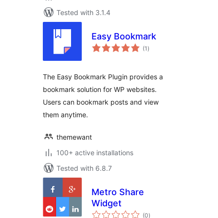
Tested with 3.1.4
Easy Bookmark
total
(1
)
ratings
The Easy Bookmark Plugin provides a
bookmark solution for WP websites.
Users can bookmark posts and view
them anytime.
themewant
100+ active installations
Tested with 6.8.7
Metro Share
Widget
total
(0
)
ratings