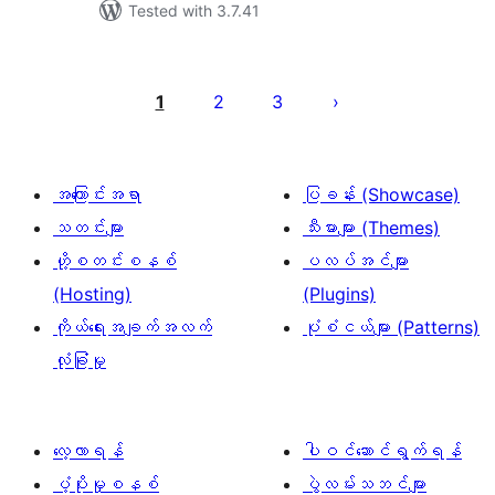
Tested with 3.7.41
ပို့
စ်
1
2
3
များ
စာမျက်နှာ
ခွဲ
အကြောင်းအရာ
ပြခန်း (Showcase)
ခြင်း
သတင်းများ
သီးမားများ (Themes)
ဟို့စတင်းစနစ်
ပလပ်အင်များ
(Hosting)
(Plugins)
ကိုယ်ရေးအချက်အလက်
ပုံစံငယ်များ (Patterns)
လုံခြုံမှု
လေ့လာရန်
ပါဝင်ဆောင်ရွက်ရန်
ပံ့ပိုးမှုစနစ်
ပွဲလမ်းသဘင်များ