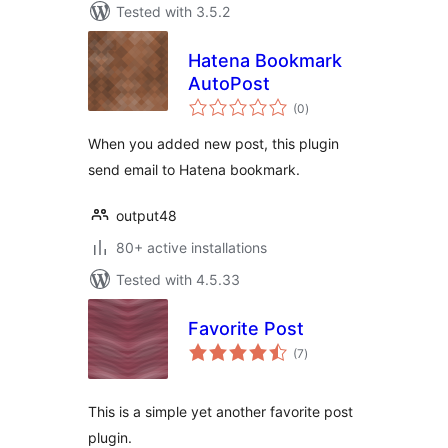
Tested with 3.5.2
Hatena Bookmark
AutoPost
total
(0
)
ratings
When you added new post, this plugin
send email to Hatena bookmark.
output48
80+ active installations
Tested with 4.5.33
Favorite Post
total
(7
)
ratings
This is a simple yet another favorite post
plugin.