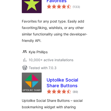
Favorites
total
(133
)
ratings
Favorites for any post type. Easily add
favoriting/liking, wishlists, or any other
similar functionality using the developer-
friendly API.
Kyle Phillips
10,000+ active installations
Tested with 7.0.3
Uptolike Social
Share Buttons
total
(89
)
ratings
Uptolike Social Share Buttons – social
bookmarking widget with sharing