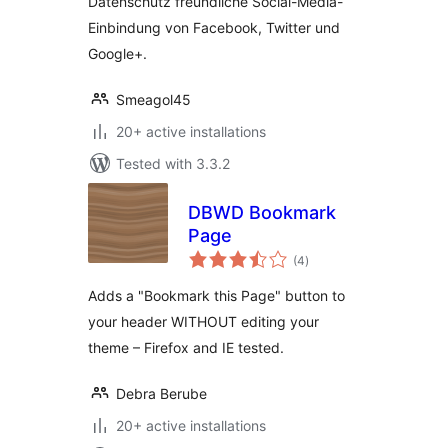
Datenschutz freundliche Social-Media-
Einbindung von Facebook, Twitter und
Google+.
Smeagol45
20+ active installations
Tested with 3.3.2
DBWD Bookmark
Page
total
(4
)
ratings
Adds a "Bookmark this Page" button to
your header WITHOUT editing your
theme – Firefox and IE tested.
Debra Berube
20+ active installations