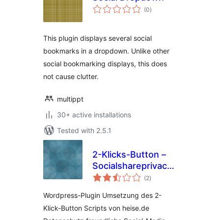
total
(0
)
ratings
This plugin displays several social
bookmarks in a dropdown. Unlike other
social bookmarking displays, this does
not cause clutter.
multippt
30+ active installations
Tested with 2.5.1
2-Klicks-Button –
Socialshareprivacy
total
Plugin
(2
)
ratings
Wordpress-Plugin Umsetzung des 2-
Klick-Button Scripts von heise.de