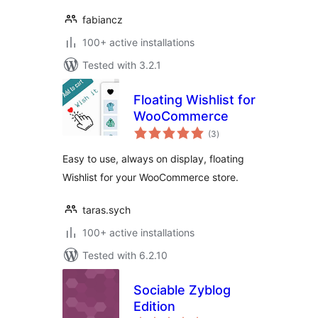
fabiancz
100+ active installations
Tested with 3.2.1
Floating Wishlist for
WooCommerce
total
(3
)
ratings
Easy to use, always on display, floating
Wishlist for your WooCommerce store.
taras.sych
100+ active installations
Tested with 6.2.10
Sociable Zyblog
Edition