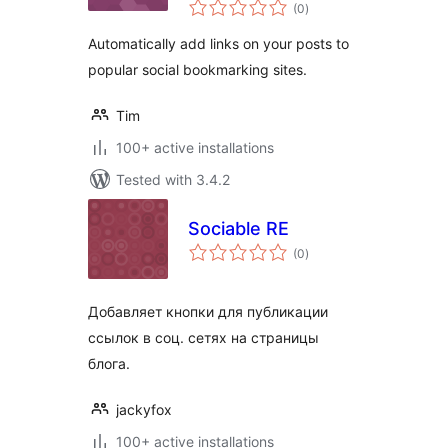
total
(0
)
ratings
Automatically add links on your posts to
popular social bookmarking sites.
Tim
100+ active installations
Tested with 3.4.2
Sociable RE
total
(0
)
ratings
Добавляет кнопки для публикации
ссылок в соц. сетях на страницы
блога.
jackyfox
100+ active installations