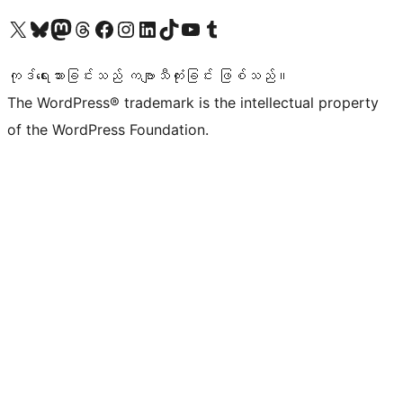
ကျွန်ုပ်တို့၏ X (ယခင် Twitter) အကောင့်သို့ သွားရောက်ကြည့်ရှုပါ
ကျွန်ုပ်တို့၏ Bluesky အကောင့်သို့ ဝင်ရောက်ကြည့်ရှုရန်
ကျွန်ုပ်တို့၏ Mastodon အကောင့်သို့ သွားရောက်ကြည့်ရှုပါ
ကျွန်ုပ်တို့၏ Threads အကောင့်သို့ ဝင်ရောက်ကြည့်ရှုရန်
ကျွန်ုပ်တို့၏ Facebook စာမျက်နှာသို့ သွားရောက်ကြည့်ရှုပါ
ကျွန်ုပ်တို့၏ Instagram အကောင့်သို့ သွားရောက်ကြည့်ရှုပါ
ကျွန်ုပ်တို့၏ LinkedIn အကောင့်သို့ သွားရောက်ကြည့်ရှုပါ
ကျွန်ုပ်တို့၏ TikTok အကောင့်သို့ ဝင်ရောက်ကြည့်ရှုရန်
ကျွန်ုပ်တို့၏ YouTube ချန်နယ်သို့ သွားရောက်ကြည့်ရှုပါ
ကျွန်ုပ်တို့၏ Tumblr အကောင့်သို့ ဝင်ရောက်ကြည့်ရှုရန်
ကုဒ်ရေးသားခြင်းသည် ကဗျာသီကုံးခြင်း ဖြစ်သည်။
The WordPress® trademark is the intellectual property
of the WordPress Foundation.