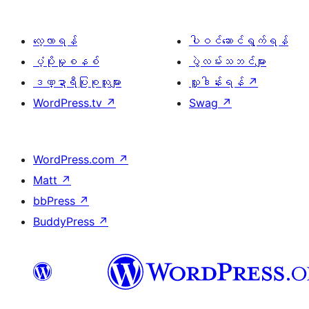
လေ့လာရန်
ပါဝင်ဆောင်ရွက်ရန်
ပံ့ပိုးမှုစနစ်
ပွဲလမ်းသဘင်များ
ဒဏ္ဍာရီပြုစုသူများ
လှူဒါန်းရန်
↗
WordPress.tv
↗
Swag
↗
WordPress.com
↗
Matt
↗
bbPress
↗
BuddyPress
↗