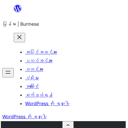
အကြောင်းအရာ
သို့
မြန်မာ | Burmese
ကျော်သွား
ရန်
အပြင်အဆင်များ
ပလပ်အင်များ
သတင်းများ
ပံ့ပိုးမှု
အကြောင်း
ဆက်သွယ်ရန်
WordPress ကို ရယူပါ
WordPress ကို ရယူပါ