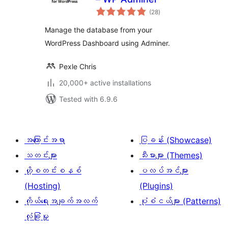
total
(28
)
ratings
Manage the database from your
WordPress Dashboard using Adminer.
Pexle Chris
20,000+ active installations
Tested with 6.9.6
အကြောင်းအရာ
ပြခန်း (Showcase)
သတင်းများ
သီးမားများ (Themes)
ဟို့စတင်းစနစ်
ပလပ်အင်များ
(Hosting)
(Plugins)
ကိုယ်ရေးအချက်အလက်
ပုံစံငယ်များ (Patterns)
လုံခြုံမှု