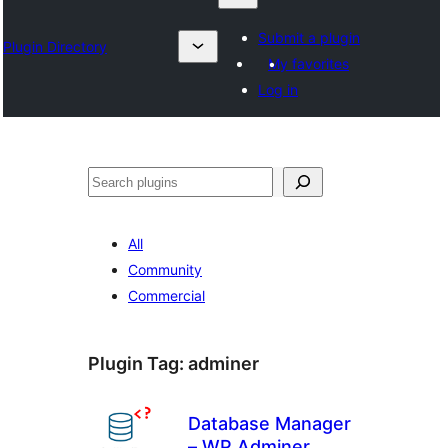
Submit a plugin
Plugin Directory
My favorites
Log in
ရှာ
ပါ
All
Community
Commercial
Plugin Tag:
adminer
Database Manager
– WP Adminer