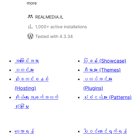
more
REALMEDIA.IL
1,000+ active installations
Tested with 4.3.34
အကြောင်းအရာ
ပြခန်း (Showcase)
သတင်းများ
သီးမားများ (Themes)
ဟို့စတင်းစနစ်
ပလပ်အင်များ
(Hosting)
(Plugins)
ကိုယ်ရေးအချက်အလက်
ပုံစံငယ်များ (Patterns)
လုံခြုံမှု
လေ့လာရန်
ပါဝင်ဆောင်ရွက်ရန်