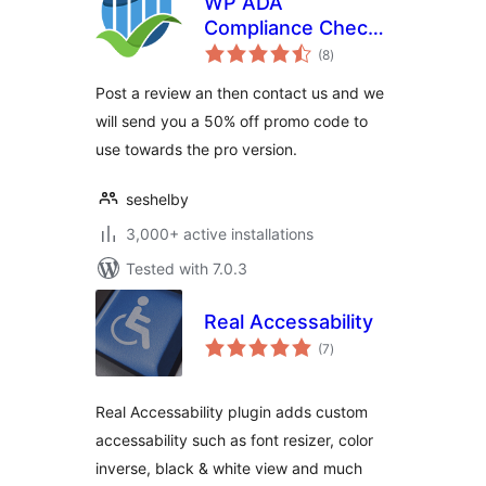
WP ADA
Compliance Check
total
Basic
(8
)
ratings
Post a review an then contact us and we
will send you a 50% off promo code to
use towards the pro version.
seshelby
3,000+ active installations
Tested with 7.0.3
Real Accessability
total
(7
)
ratings
Real Accessability plugin adds custom
accessability such as font resizer, color
inverse, black & white view and much