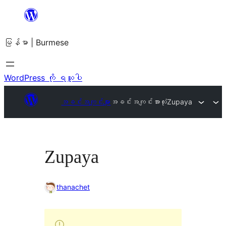
အကြောင်းအရာ
သို့
မြန်မာ | Burmese
ကျော်သွား
ရန်
WordPress ကို ရယူပါ
အခင်းအကျင်းများ
အခင်းအကျင်းအားလုံး
Zupaya
Zupaya
thanachet