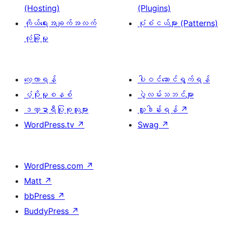
(Hosting)
(Plugins)
ကိုယ်ရေးအချက်အလက်
ပုံစံငယ်များ (Patterns)
လုံခြုံမှု
လေ့လာရန်
ပါဝင်ဆောင်ရွက်ရန်
ပံ့ပိုးမှုစနစ်
ပွဲလမ်းသဘင်များ
ဒဏ္ဍာရီပြုစုသူများ
လှူဒါန်းရန်
↗
WordPress.tv
↗
Swag
↗
WordPress.com
↗
Matt
↗
bbPress
↗
BuddyPress
↗