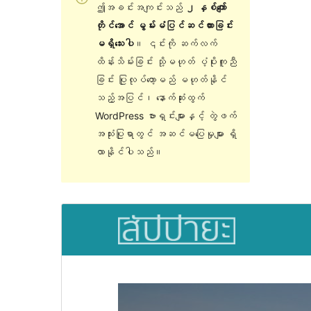
ဤအခင်းအကျင်းသည်
၂ နှစ်ကျော်
တိုင်အောင် မွမ်းမံပြင်ဆင်ထားခြင်း
မရှိသေးပါ
။ ၎င်းကို ဆက်လက်
ထိန်းသိမ်းခြင်း သို့မဟုတ် ပံ့ပိုးကူညီ
ခြင်း ပြုလုပ်တော့မည် မဟုတ်နိုင်
သည့်အပြင်၊ နောက်ဆုံးထွက်
WordPress ဗားရှင်းများနှင့် တွဲဖက်
အသုံးပြုရာတွင် အဆင်မပြေမှုများ ရှိ
လာနိုင်ပါသည်။