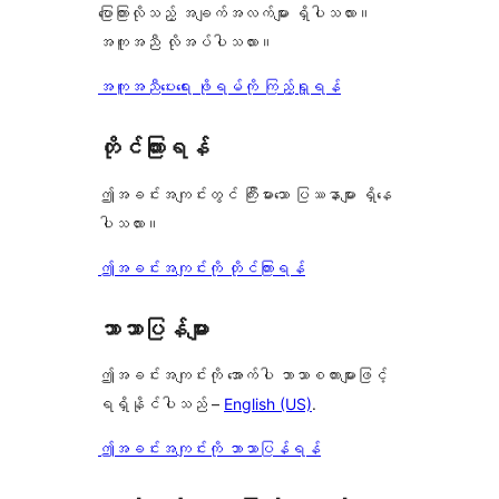
ပြောကြားလိုသည့် အချက်အလက်များ ရှိပါသလား။
အကူအညီ လိုအပ်ပါသလား။
အကူအညီပေးရေး ဖိုရမ်ကို ကြည့်ရှုရန်
တိုင်ကြားရန်
ဤအခင်းအကျင်းတွင် ကြီးမားသော ပြဿနာများ ရှိနေ
ပါသလား။
ဤအခင်းအကျင်းကို တိုင်ကြားရန်
ဘာသာပြန်များ
ဤအခင်းအကျင်းကို အောက်ပါ ဘာသာစကားများဖြင့်
ရရှိနိုင်ပါသည် –
English (US)
.
ဤအခင်းအကျင်းကို ဘာသာပြန်ရန်