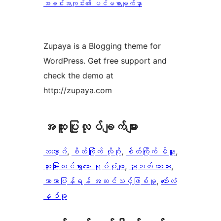
အခင်းအကျင်း၏ ပင်မစာမျက်နှာ
Zupaya is a Blogging theme for
WordPress. Get free support and
check the demo at
http://zupaya.com
အ​ထူး​ပြု​လုပ်​ချက်​များ
ဘလော့ဂ်
, 
စိတ်ကြိုက် လိုဂို
, 
စိတ်ကြိုက် မီနူး
, 
ထူးခြားထင်ရှားသော ရုပ်ပုံများ
, 
ညာဘက် ဘေးဘား
, 
ဘာသာပြန်ရန် အဆင်သင့်ဖြစ်မှု
, 
ကော်လံ
နှစ်ခု