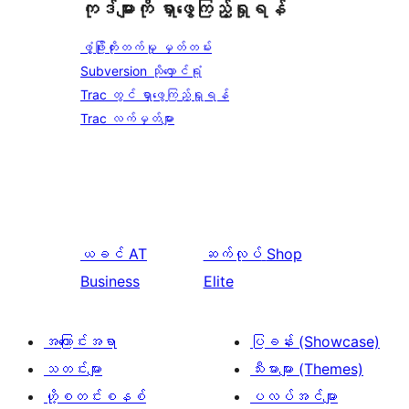
ကုဒ်များကို ရှာဖွေကြည့်ရှုရန်
ဖွံ့ဖြိုးတိုးတက်မှု မှတ်တမ်း
Subversion သိုလှောင်ရုံ
Trac တွင် ရှာဖွေကြည့်ရှုရန်
Trac လက်မှတ်များ
ယခင်
AT
ဆက်လုပ်
Shop
Business
Elite
အကြောင်းအရာ
ပြခန်း (Showcase)
သတင်းများ
သီးမားများ (Themes)
ဟို့စတင်းစနစ်
ပလပ်အင်များ