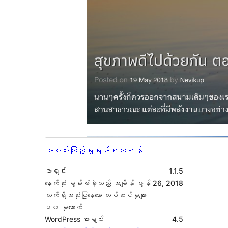
အစမ်းကြည့်ရှုရန်
ရယူရန်
ဗားရှင်း
1.1.5
နောက်ဆုံး မွမ်းမံခဲ့သည့် အချိန်
ဇွန် 26, 2018
လက်ရှိအသုံးပြုနေသော တပ်ဆင်မှုများ
၁၀ ခုအောက်
WordPress ဗားရှင်း
4.5