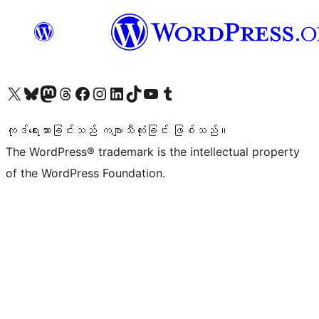
ကျွန်ုပ်တို့၏ X (ယခင် Twitter) အကောင့်သို့ သွားရောက်ကြည့်ရှုပါ
ကျွန်ုပ်တို့၏ Bluesky အကောင့်သို့ ဝင်ရောက်ကြည့်ရှုရန်
ကျွန်ုပ်တို့၏ Mastodon အကောင့်သို့ သွားရောက်ကြည့်ရှုပါ
ကျွန်ုပ်တို့၏ Threads အကောင့်သို့ ဝင်ရောက်ကြည့်ရှုရန်
ကျွန်ုပ်တို့၏ Facebook စာမျက်နှာသို့ သွားရောက်ကြည့်ရှုပါ
ကျွန်ုပ်တို့၏ Instagram အကောင့်သို့ သွားရောက်ကြည့်ရှုပါ
ကျွန်ုပ်တို့၏ LinkedIn အကောင့်သို့ သွားရောက်ကြည့်ရှုပါ
ကျွန်ုပ်တို့၏ TikTok အကောင့်သို့ ဝင်ရောက်ကြည့်ရှုရန်
ကျွန်ုပ်တို့၏ YouTube ချန်နယ်သို့ သွားရောက်ကြည့်ရှုပါ
ကျွန်ုပ်တို့၏ Tumblr အကောင့်သို့ ဝင်ရောက်ကြည့်ရှုရန်
ကုဒ်ရေးသားခြင်းသည် ကဗျာသီကုံးခြင်း ဖြစ်သည်။
The WordPress® trademark is the intellectual property
of the WordPress Foundation.