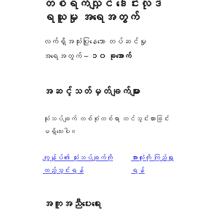
တစ်ရက်လျှင် ဒေါင်းလုဒ်
ရယူမှု အရေအတွက်
လက်ရှိအသုံးပြုနေသော တပ်ဆင်မှု
အရေအတွက် –
၁၀ ခုအောက်
အဆင့်သတ်မှတ်ချက်များ
သုံးသပ်ချက် တစ်စုံတစ်ရာ တင်သွင်းထားခြင်း
မရှိသေးပါ။
သုံးသပ်
ကျွန်ုပ်၏ သုံးသပ်ချက်ကို
အားလုံးကို ကြည့်ရှု
ချက်
ထည့်သွင်းရန်
ရန်
အကူအညီပေးရေး