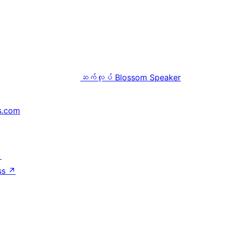
ဆက်လုပ်
Blossom Speaker
s.com
↗
ss
↗