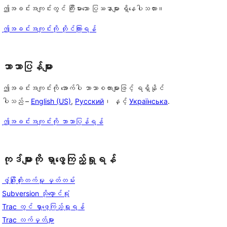
ဤအခင်းအကျင်းတွင် ကြီးမားသော ပြဿနာများ ရှိနေပါသလား။
ဤအခင်းအကျင်းကို တိုင်ကြားရန်
ဘာသာပြန်များ
ဤအခင်းအကျင်းကို အောက်ပါ ဘာသာစကားများဖြင့် ရရှိနိုင်
ပါသည် –
English (US)
,
Русский
၊ နှင့်
Українська
.
ဤအခင်းအကျင်းကို ဘာသာပြန်ရန်
ကုဒ်များကို ရှာဖွေကြည့်ရှုရန်
ဖွံ့ဖြိုးတိုးတက်မှု မှတ်တမ်း
Subversion သိုလှောင်ရုံ
Trac တွင် ရှာဖွေကြည့်ရှုရန်
Trac လက်မှတ်များ