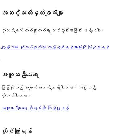
အဆင့်သတ်မှတ်ချက်များ
သုံးသပ်ချက် တစ်စုံတစ်ရာ တင်သွင်းထားခြင်း မရှိသေးပါ။
သုံးသပ်
ကျွန်ုပ်၏ သုံးသပ်ချက်ကို ထည့်သွင်းရန်
အားလုံးကို ကြည့်ရှုရန်
ချက်
m
အကူအညီပေးရေး
ပြောကြားလိုသည့် အချက်အလက်များ ရှိပါသလား။ အကူအညီ
လိုအပ်ပါသလား။
အကူအညီပေးရေး ဖိုရမ်ကို ကြည့်ရှုရန်
တိုင်ကြားရန်