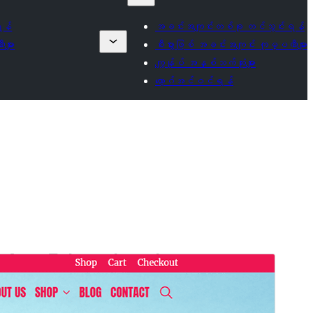
ရန်
အခင်းအကျင်းတစ်ခု တင်သွင်းရန်
များ
စီးပွားဖြစ် အခင်းအကျင်း ကုမ္ပဏီများ
ကျွန်ုပ် အနှစ်သက်ဆုံးများ
လော့ဂ်အင်ဝင်ရန်
စီးပွားရေးဖြစ် အခင်းအကျင်း
ဤအခင်းအကျင်းသည် အခမဲ့ဖြစ်သော်လည်း အပိုဆောင်း
အခကြေးငွေပေးရသော စီးပွားဖြစ် အဆင့်မြှင့်တင်မှုများ သို့မဟုတ်