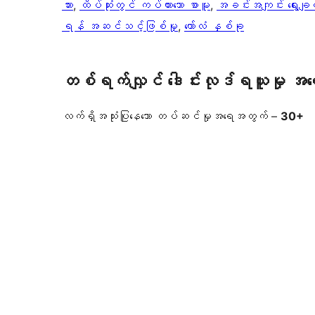
ဘား
, 
ထိပ်ဆုံးတွင် ကပ်ထားသော စာမူ
, 
အခင်းအကျင်း ရွေးချယ
ရန် အဆင်သင့်ဖြစ်မှု
, 
ကော်လံ နှစ်ခု
တစ်ရက်လျှင် ဒေါင်းလုဒ်ရယူမှု အ
လက်ရှိအသုံးပြုနေသော တပ်ဆင်မှုအရေအတွက် –
30+