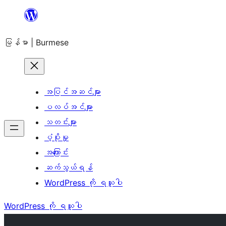
အကြောင်းအရာ
သို့
မြန်မာ | Burmese
ကျော်သွား
ရန်
အပြင်အဆင်များ
ပလပ်အင်များ
သတင်းများ
ပံ့ပိုးမှု
အကြောင်း
ဆက်သွယ်ရန်
WordPress ကို ရယူပါ
WordPress ကို ရယူပါ