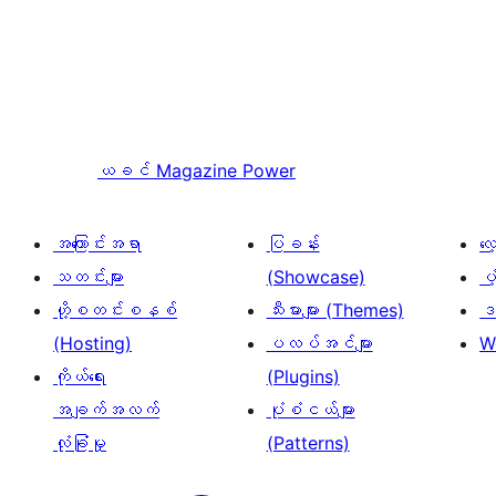
ယခင်
Magazine Power
အကြောင်းအရာ
ပြခန်း
လ
သတင်းများ
(Showcase)
ပံ
ဟို့စတင်းစနစ်
သီးမားများ (Themes)
ဒဏ
(Hosting)
ပလပ်အင်များ
W
ကိုယ်ရေး
(Plugins)
အချက်အလက်
ပုံစံငယ်များ
လုံခြုံမှု
(Patterns)