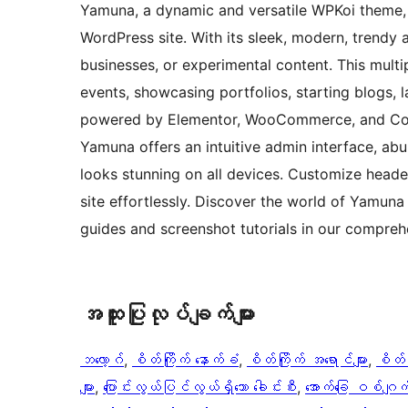
Yamuna, a dynamic and versatile WPKoi theme, o
WordPress site. With its sleek, modern, trendy 
businesses, or experimental content. This mult
events, showcasing portfolios, starting blogs
powered by Elementor, WooCommerce, and Conta
Yamuna offers an intuitive admin interface, ab
looks stunning on all devices. Customize heade
site effortlessly. Discover the world of Yamuna 
guides and screenshot tutorials in our compre
အ​ထူး​ပြု​လုပ်​ချက်​များ
ဘလော့ဂ်
, 
စိတ်ကြိုက် နောက်ခံ
, 
စိတ်ကြိုက် အရောင်များ
, 
စိတ်က
များ
, 
ပြောင်းလွယ်ပြင်လွယ်ရှိသော ခေါင်းစီး
, 
အောက်ခြေ ဝစ်ဂျက်