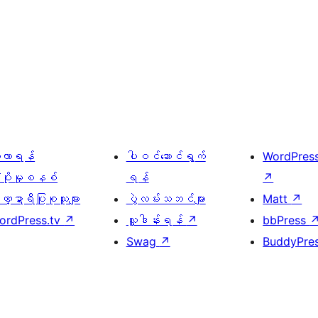
ေ့လာရန်
ပါဝင်ဆောင်ရွက်
WordPres
့ပိုးမှုစနစ်
ရန်
↗
္ဍာရီပြုစုသူများ
ပွဲလမ်းသဘင်များ
Matt
↗
ordPress.tv
↗
လှူဒါန်းရန်
↗
bbPress
Swag
↗
BuddyPre