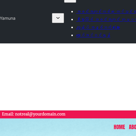
အခင်းအကျင်းတစ်ခု တင်သွင်း
Yamuna
စီးပွားဖြစ် အခင်းအကျင်း ကုမ္ပဏီ
ကျွန်ုပ် အနှစ်သက်ဆုံးများ
လော့ဂ်အင်ဝင်ရန်