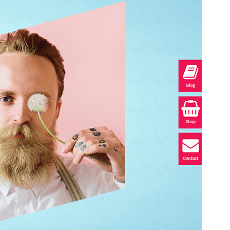
ပံ့ပိုးကူညီမှုများကို ပေးဆောင်ပါသည်။
အစမ်းကြည့်ရှုရန်
ရယူရန်
ဗားရှင်း
1.4.0
နောက်ဆုံး မွမ်းမံခဲ့သည့် အချိန်
ဧပြီ 28, 2026
လက်ရှိအသုံးပြုနေသော တပ်ဆင်မှုများ
30+
PHP ဗားရှင်း
7.0
အခင်းအကျင်း၏ ပင်မစာမျက်နှာ