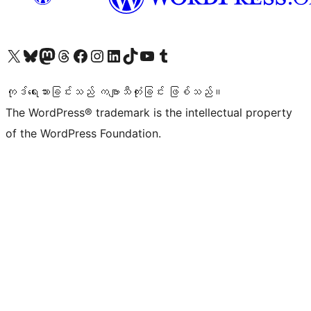
ကျွန်ုပ်တို့၏ X (ယခင် Twitter) အကောင့်သို့ သွားရောက်ကြည့်ရှုပါ
ကျွန်ုပ်တို့၏ Bluesky အကောင့်သို့ ဝင်ရောက်ကြည့်ရှုရန်
ကျွန်ုပ်တို့၏ Mastodon အကောင့်သို့ သွားရောက်ကြည့်ရှုပါ
ကျွန်ုပ်တို့၏ Threads အကောင့်သို့ ဝင်ရောက်ကြည့်ရှုရန်
ကျွန်ုပ်တို့၏ Facebook စာမျက်နှာသို့ သွားရောက်ကြည့်ရှုပါ
ကျွန်ုပ်တို့၏ Instagram အကောင့်သို့ သွားရောက်ကြည့်ရှုပါ
ကျွန်ုပ်တို့၏ LinkedIn အကောင့်သို့ သွားရောက်ကြည့်ရှုပါ
ကျွန်ုပ်တို့၏ TikTok အကောင့်သို့ ဝင်ရောက်ကြည့်ရှုရန်
ကျွန်ုပ်တို့၏ YouTube ချန်နယ်သို့ သွားရောက်ကြည့်ရှုပါ
ကျွန်ုပ်တို့၏ Tumblr အကောင့်သို့ ဝင်ရောက်ကြည့်ရှုရန်
ကုဒ်ရေးသားခြင်းသည် ကဗျာသီကုံးခြင်း ဖြစ်သည်။
The WordPress® trademark is the intellectual property
of the WordPress Foundation.