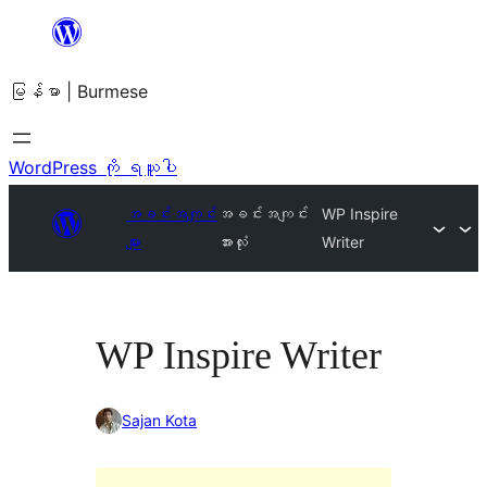
အကြောင်းအရာ
သို့
မြန်မာ | Burmese
ကျော်သွား
ရန်
WordPress ကို ရယူပါ
အခင်းအကျင်း
အခင်းအကျင်း
WP Inspire
များ
အားလုံး
Writer
WP Inspire Writer
Sajan Kota