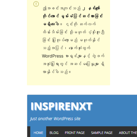
ဤအခင်းအကျင်းသည်
၂ နှစ်ကျော်
တိုင်အောင် မွမ်းမံပြင်ဆင်ထားခြင်း
မရှိသေးပါ
။ ၎င်းကို ဆက်လက်
ထိန်းသိမ်းခြင်း သို့မဟုတ် ပံ့ပိုးကူညီ
ခြင်း ပြုလုပ်တော့မည် မဟုတ်နိုင်
သည့်အပြင်၊ နောက်ဆုံးထွက်
WordPress ဗားရှင်းများနှင့် တွဲဖက်
အသုံးပြုရာတွင် အဆင်မပြေမှုများ ရှိ
လာနိုင်ပါသည်။