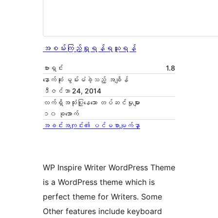
အစမ်းကြည့်ရှုရန်
ရယူရန်
ဗားရှင်း
1.8
နောက်ဆုံး မွမ်းမံခဲ့သည့် အချိန်
ဒီဇင်ဘာ 24, 2014
လက်ရှိအသုံးပြုနေသော တပ်ဆင်မှုများ
၁၀ ခုအောက်
အခင်းအကျင်း၏ ပင်မစာမျက်နှာ
WP Inspire Writer WordPress Theme
is a WordPress theme which is
perfect theme for Writers. Some
Other features include keyboard