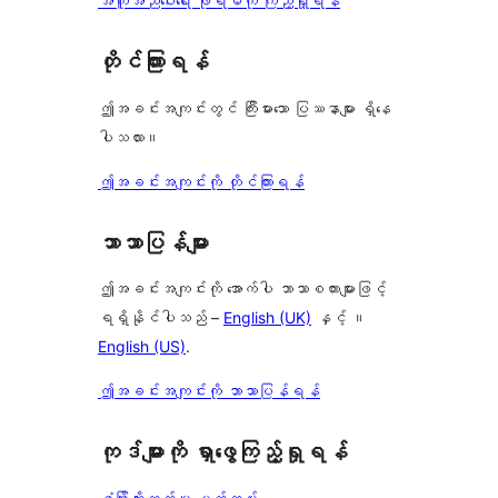
အကူအညီပေးရေး ဖိုရမ်ကို ကြည့်ရှုရန်
တိုင်ကြားရန်
ဤအခင်းအကျင်းတွင် ကြီးမားသော ပြဿနာများ ရှိနေ
ပါသလား။
ဤအခင်းအကျင်းကို တိုင်ကြားရန်
ဘာသာပြန်များ
ဤအခင်းအကျင်းကို အောက်ပါ ဘာသာစကားများဖြင့်
ရရှိနိုင်ပါသည် –
English (UK)
နှင့် ။
English (US)
.
ဤအခင်းအကျင်းကို ဘာသာပြန်ရန်
ကုဒ်များကို ရှာဖွေကြည့်ရှုရန်