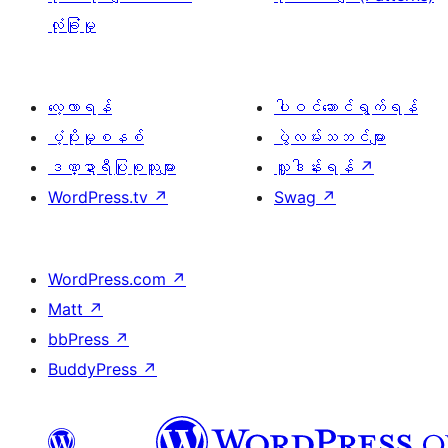
လုံခြုံမှု
လေ့လာရန်
ပါဝင်ဆောင်ရွက်ရန်
ပံ့ပိုးမှုစနစ်
ပွဲလမ်းသဘင်များ
ဒဏ္ဍာရီပြုစုသူများ
လှူဒါန်းရန်
↗
WordPress.tv
↗
Swag
↗
WordPress.com
↗
Matt
↗
bbPress
↗
BuddyPress
↗