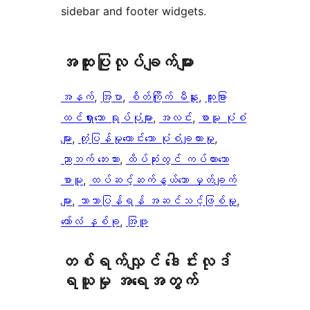
sidebar and footer widgets.
အ​ထူး​ပြု​လုပ်​ချက်​များ
အနက်
, 
အြပာ
, 
စိတ်ကြိုက် မီနူး
, 
ထူးခြား
ထင်ရှားသော ရုပ်ပုံများ
, 
အလင်း
, 
စာမူ ပုံစံ
များ
, 
တုံ့ပြန်မှုကောင်းသော ပုံစံချထားမှု
, 
ညာဘက် ဘေးဘား
, 
ထိပ်ဆုံးတွင် ကပ်ထားသော
စာမူ
, 
ထပ်ဆင့်ဆက်နွယ်သော မှတ်ချက်
များ
, 
ဘာသာပြန်ရန် အဆင်သင့်ဖြစ်မှု
, 
ကော်လံ နှစ်ခု
, 
အြဖူ
တစ်ရက်လျှင် ဒေါင်းလုဒ်
ရယူမှု အရေအတွက်