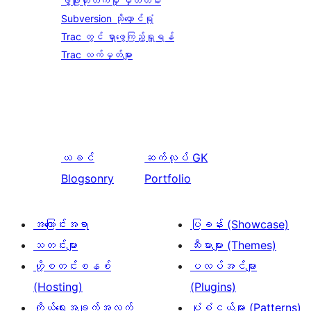
ဖွံ့ဖြိုးတိုးတက်မှု မှတ်တမ်း
Subversion သိုလှောင်ရုံ
Trac တွင် ရှာဖွေကြည့်ရှုရန်
Trac လက်မှတ်များ
ယခင်
ဆက်လုပ်
GK
Blogsonry
Portfolio
အကြောင်းအရာ
ပြခန်း (Showcase)
သတင်းများ
သီးမားများ (Themes)
ဟို့စတင်းစနစ်
ပလပ်အင်များ
(Hosting)
(Plugins)
ကိုယ်ရေးအချက်အလက်
ပုံစံငယ်များ (Patterns)