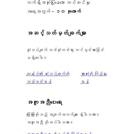
လက်ရှိအသုံးပြုနေသော တပ်ဆင်မှု
အရေအတွက် –
၁၀ ခုအောက်
အဆင့်သတ်မှတ်ချက်များ
သုံးသပ်ချက် တစ်စုံတစ်ရာ တင်သွင်းထားခြင်း
မရှိသေးပါ။
သုံးသပ်
ကျွန်ုပ်၏ သုံးသပ်ချက်ကို
အားလုံးကို ကြည့်ရှု
ချက်
ထည့်သွင်းရန်
ရန်
အကူအညီပေးရေး
ပြောကြားလိုသည့် အချက်အလက်များ ရှိပါသလား။
အကူအညီ လိုအပ်ပါသလား။