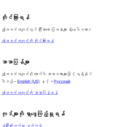
တိုင်ကြားရန်
ဤအခင်းအကျင်းတွင် ကြီးမားသော ပြဿနာများ ရှိနေပါသလား။
ဤအခင်းအကျင်းကို တိုင်ကြားရန်
 
ဘာသာပြန်များ
ဤအခင်းအကျင်းကို အောက်ပါ ဘာသာစကားများဖြင့် ရရှိနိုင်
ပါသည် –
English (US)
နှင့် ။
Русский
.
ဤအခင်းအကျင်းကို ဘာသာပြန်ရန်
ကုဒ်များကို ရှာဖွေကြည့်ရှုရန်
ဖွံ့ဖြိုးတိုးတက်မှု မှတ်တမ်း