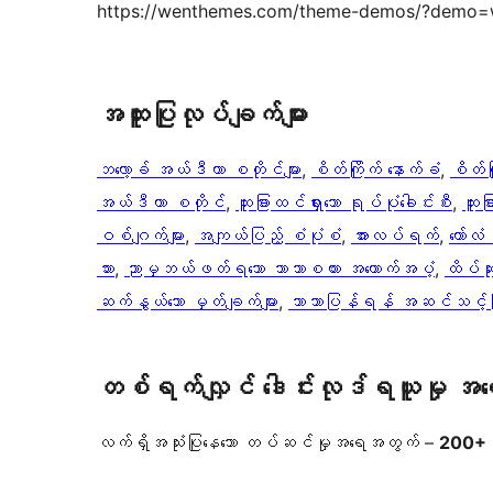
https://wenthemes.com/theme-demos/?demo=w
အ​ထူး​ပြု​လုပ်​ချက်​များ
ဘလော့ခ် အယ်ဒီတာ စတိုင်များ
, 
စိတ်ကြိုက် နောက်ခံ
, 
စိတ်ကြ
အယ်ဒီတာ စတိုင်
, 
ထူးခြားထင်ရှားသော ရုပ်ပုံခေါင်းစီး
, 
ထူးခ
ဝစ်ဂျက်များ
, 
အကျယ်ပြည့် စံပုံစံ
, 
အားလပ်ရက်
, 
ကော်လ
ဘား
, 
ညာမှဘယ်ဖတ်ရသော ဘာသာစကား အထောက်အပံ့
, 
ထိပ်ဆု
ဆက်နွယ်သော မှတ်ချက်များ
, 
ဘာသာပြန်ရန် အဆင်သင့်ဖ
တစ်ရက်လျှင် ဒေါင်းလုဒ်ရယူမှု အ
လက်ရှိအသုံးပြုနေသော တပ်ဆင်မှုအရေအတွက် –
200+