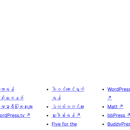
ေ့လာရန်
ပါဝင်ဆောင်ရွက်
WordPres
့ပိုးမှုစနစ်
ရန်
↗
္ဍာရီပြုစုသူများ
ပွဲလမ်းသဘင်များ
Matt
↗
ordPress.tv
↗
လှူဒါန်းရန်
↗
bbPress
Five for the
BuddyPre