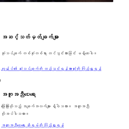
အဆင့်သတ်မှတ်ချက်များ
သုံးသပ်ချက် တစ်စုံတစ်ရာ တင်သွင်းထားခြင်း မရှိသေးပါ။
သုံးသပ်
ကျွန်ုပ်၏ သုံးသပ်ချက်ကို ထည့်သွင်းရန်
အားလုံးကို ကြည့်ရှုရန်
ချက်
e
အကူအညီပေးရေး
ပြောကြားလိုသည့် အချက်အလက်များ ရှိပါသလား။ အကူအညီ
လိုအပ်ပါသလား။
အကူအညီပေးရေး ဖိုရမ်ကို ကြည့်ရှုရန်