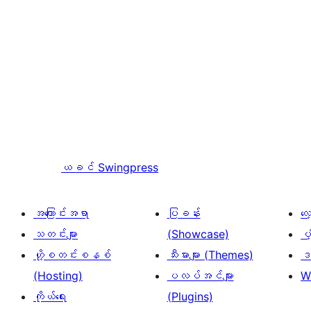
ယခင်
Swingpress
အကြောင်းအရာ
ပြခန်း
လ
သတင်းများ
(Showcase)
ပံ
ဟို့စတင်းစနစ်
သီးမားများ (Themes)
ဒဏ
(Hosting)
ပလပ်အင်များ
W
ကိုယ်ရေး
(Plugins)