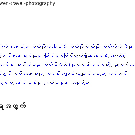
en-travel-photography
ိုက် အရောင်များ
, 
စိတ်ကြိုက် ခေါင်းစီး
, 
စိတ်ကြိုက် လိုဂို
, 
စိတ်ကြိုက် မီနူး
,
ြားထင်ရှားသော ရုပ်ပုံများ
, 
ပြောင်းလွယ်ပြင်လွယ်ရှိသော ခေါင်းစီး
, 
အောက်ခြေ
ံ တစ်ခု
, 
ဓာတ်ပုံပညာ
, 
ပိုတ်ဖိုလီယို (လုပ်ငန်းမှတ်တမ်း)
, 
ညာဘက် ဘေး
ံးတွင် ကပ်ထားသော စာမူ
, 
အခင်းအကျင်း ရွေးချယ်စရာများ
, 
ထပ်ဆင့်
ြစ်မှု
, 
ကော်လံ နှစ်ခု
, 
ကျယ်ပြန့်သော ဘလော့ခ်များ
ရေအတွက်