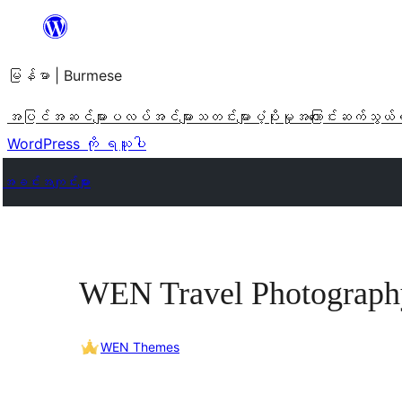
အကြောင်းအရာ
သို့
မြန်မာ | Burmese
ကျော်သွား
ရန်
အပြင်အဆင်များ
ပလပ်အင်များ
သတင်းများ
ပံ့ပိုးမှု
အကြောင်း
ဆက်သွယ်
WordPress ကို ရယူပါ
အခင်းအကျင်းများ
WEN Travel Photograph
WEN Themes