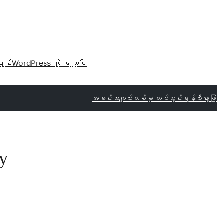
ရန်
WordPress ကို ရယူပါ
အခင်းအကျင်းတစ်ခု တင်သွင်းရန်
စီးပွား
y