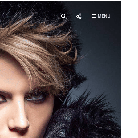
အစမ်းကြည့်ရှုရန်
ရယူရန်
ဤအရာသည်
WEN Travel
၏ အခင်းအကျင်းခွဲ
(Child Theme) ဖြစ်ပါသည်။
ဗားရှင်း
1.0.6
နောက်ဆုံး မွမ်းမံခဲ့သည့် အချိန်
ဇန်နဝါရီ 2, 2026
လက်ရှိအသုံးပြုနေသော တပ်ဆင်မှုများ
200+
WordPress ဗားရှင်း
5.9
PHP ဗားရှင်း
5.6
အခင်းအကျင်း၏ ပင်မစာမျက်နှာ