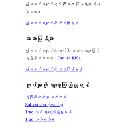
ဤအခင်းအကျင်းတွင် ကြီးမားသော ပြဿနာများ ရှိနေ
ပါသလား။
ဤအခင်းအကျင်းကို တိုင်ကြားရန်
ဘာသာပြန်များ
ဤအခင်းအကျင်းကို အောက်ပါ ဘာသာစကားများဖြင့်
ရရှိနိုင်ပါသည် –
English (US)
.
ဤအခင်းအကျင်းကို ဘာသာပြန်ရန်
ကုဒ်များကို ရှာဖွေကြည့်ရှုရန်
ဖွံ့ဖြိုးတိုးတက်မှု မှတ်တမ်း
Subversion သိုလှောင်ရုံ
Trac တွင် ရှာဖွေကြည့်ရှုရန်
Trac လက်မှတ်များ