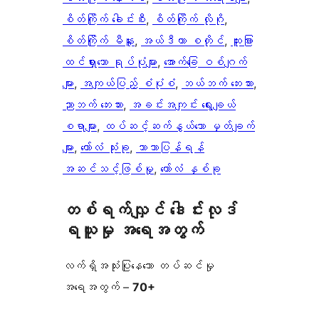
စိတ်ကြိုက် ခေါင်းစီး
, 
စိတ်ကြိုက် လိုဂို
, 
စိတ်ကြိုက် မီနူး
, 
အယ်ဒီတာ စတိုင်
, 
ထူးခြား
ထင်ရှားသော ရုပ်ပုံများ
, 
အောက်ခြေ ဝစ်ဂျက်
များ
, 
အကျယ်ပြည့် စံပုံစံ
, 
ဘယ်ဘက် ဘေးဘား
, 
ညာဘက် ဘေးဘား
, 
အခင်းအကျင်း ရွေးချယ်
စရာများ
, 
ထပ်ဆင့်ဆက်နွယ်သော မှတ်ချက်
များ
, 
ကော်လံ သုံးခု
, 
ဘာသာပြန်ရန်
အဆင်သင့်ဖြစ်မှု
, 
ကော်လံ နှစ်ခု
တစ်ရက်လျှင် ဒေါင်းလုဒ်
ရယူမှု အရေအတွက်
လက်ရှိအသုံးပြုနေသော တပ်ဆင်မှု
အရေအတွက် –
70+