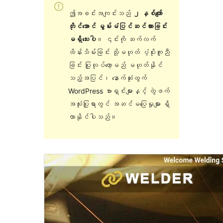
ဤအခင်းအကျင်းသည်
၂ နှစ်ကျော်
တိုင်အောင် မွမ်းမံပြင်ဆင်ထားခြင်း
မရှိသေးပါ
။ ၎င်းကို ဆက်လက်
ထိန်းသိမ်းခြင်း သို့မဟုတ် ပံ့ပိုးကူညီ
ခြင်း ပြုလုပ်တော့မည် မဟုတ်နိုင်
သည့်အပြင်၊ နောက်ဆုံးထွက်
WordPress ဗားရှင်းများနှင့် တွဲဖက်
အသုံးပြုရာတွင် အဆင်မပြေမှုများ ရှိ
လာနိုင်ပါသည်။