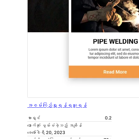
အစမ်းကြည့်ရှုရန်
ရယူရန်
ဗားရှင်း
0.2
နောက်ဆုံး မွမ်းမံခဲ့သည့် အချိန်
ဖေ‌ဖော်ဝါရီ 20, 2023