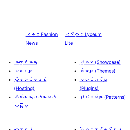
ယခင်
Fashion
ဆက်လုပ်
Lyceum
News
Lite
အကြောင်းအရာ
ပြခန်း (Showcase)
သတင်းများ
သီးမားများ (Themes)
ဟို့စတင်းစနစ်
ပလပ်အင်များ
(Hosting)
(Plugins)
ကိုယ်ရေးအချက်အလက်
ပုံစံငယ်များ (Patterns)
လုံခြုံမှု
လေ့လာရန်
ပါဝင်ဆောင်ရွက်ရန်