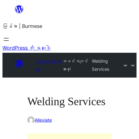
အကြောင်းအရာ
သို့
မြန်မာ | Burmese
ကျော်သွား
ရန်
WordPress ကို ရယူပါ
အခင်းအကျင်း
အခင်းအကျင်း
Welding
များ
အားလုံး
Services
Welding Services
Alleviate