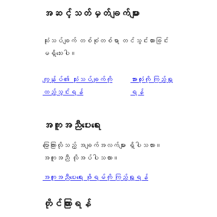
အဆင့်သတ်မှတ်ချက်များ
သုံးသပ်ချက် တစ်စုံတစ်ရာ တင်သွင်းထားခြင်း
မရှိသေးပါ။
သုံးသပ်
ကျွန်ုပ်၏ သုံးသပ်ချက်ကို
အားလုံးကို ကြည့်ရှု
ချက်
ထည့်သွင်းရန်
ရန်
အကူအညီပေးရေး
ပြောကြားလိုသည့် အချက်အလက်များ ရှိပါသလား။
အကူအညီ လိုအပ်ပါသလား။
အကူအညီပေးရေး ဖိုရမ်ကို ကြည့်ရှုရန်
တိုင်ကြားရန်