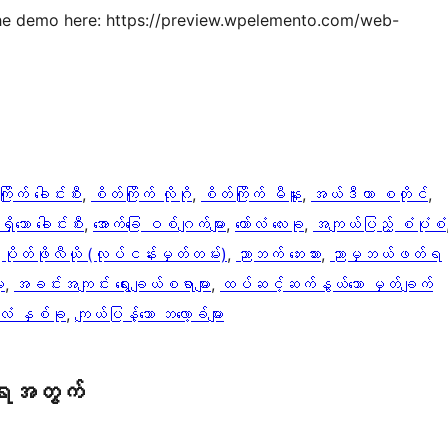
the demo here: https://preview.wpelemento.com/web-
ြိုက် ခေါင်းစီး
, 
စိတ်ကြိုက် လိုဂို
, 
စိတ်ကြိုက် မီနူး
, 
အယ်ဒီတာ စတိုင်
, 
ိသော ခေါင်းစီး
, 
အောက်ခြေ ဝစ်ဂျက်များ
, 
ကော်လံ လေးခု
, 
အကျယ်ပြည့် စံပုံစံ
 
ပိုတ်ဖိုလီယို (လုပ်ငန်းမှတ်တမ်း)
, 
ညာဘက် ဘေးဘား
, 
ညာမှဘယ်ဖတ်ရ
ူ
, 
အခင်းအကျင်း ရွေးချယ်စရာများ
, 
ထပ်ဆင့်ဆက်နွယ်သော မှတ်ချက်
ာ်လံ နှစ်ခု
, 
ကျယ်ပြန့်သော ဘလော့ခ်များ
ရေအတွက်