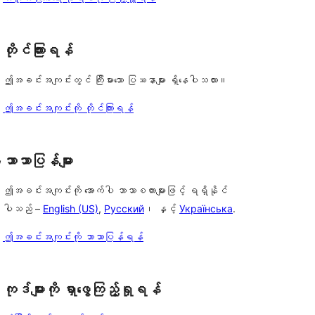
တိုင်ကြားရန်
ဤအခင်းအကျင်းတွင် ကြီးမားသော ပြဿနာများ ရှိနေပါသလား။
ဤအခင်းအကျင်းကို တိုင်ကြားရန်
, 
ဘာသာပြန်များ
ဤအခင်းအကျင်းကို အောက်ပါ ဘာသာစကားများဖြင့် ရရှိနိုင်
ပါသည် –
English (US)
,
Русский
၊ နှင့်
Українська
.
ဤအခင်းအကျင်းကို ဘာသာပြန်ရန်
ကုဒ်များကို ရှာဖွေကြည့်ရှုရန်