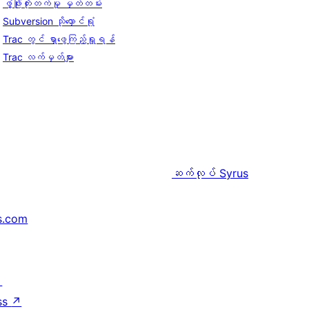
ဖွံ့ဖြိုးတိုးတက်မှု မှတ်တမ်း
Subversion သိုလှောင်ရုံ
Trac တွင် ရှာဖွေကြည့်ရှုရန်
Trac လက်မှတ်များ
ဆက်လုပ်
Syrus
s.com
↗
ss
↗