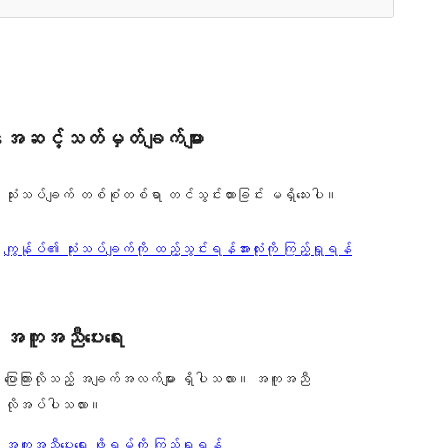
အဆင့်သတ်မှတ်ချက်များ
s
သုံးသပ်ချက် တစ်စုံတစ်ရာ တင်သွင်းထားခြင်း မရှိသေးပါ။
သုံးသပ်
ကျွန်ုပ်၏ သုံးသပ်ချက်ကို ထည့်သွင်းရန်
အားလုံးကို ကြည့်ရှုရန်
ချက်
အကူအညီပေးရေး
ပြောကြားလိုသည့် အချက်အလက်များ ရှိပါသလား။ အကူအညီ
လိုအပ်ပါသလား။
အကူအညီပေးရေး ဖိုရမ်ကို ကြည့်ရှုရန်