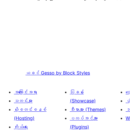
ယခင်
Gesso by Block Styles
အကြောင်းအရာ
ပြခန်း
လ
သတင်းများ
(Showcase)
ပံ
ဟို့စတင်းစနစ်
သီးမားများ (Themes)
ဒဏ
(Hosting)
ပလပ်အင်များ
W
ကိုယ်ရေး
(Plugins)