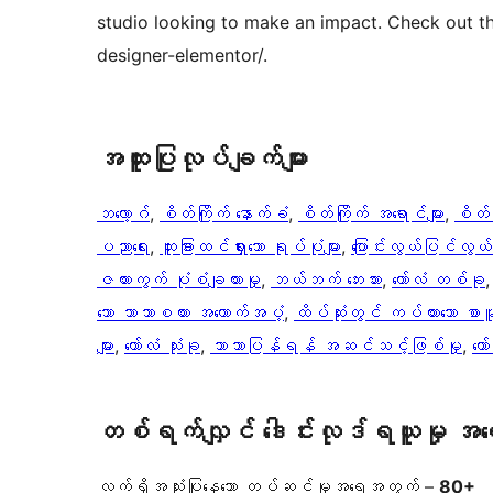
studio looking to make an impact. Check out 
designer-elementor/.
အ​ထူး​ပြု​လုပ်​ချက်​များ
ဘလော့ဂ်
, 
စိတ်ကြိုက် နောက်ခံ
, 
စိတ်ကြိုက် အရောင်များ
, 
စိတ်က
ပညာရေး
, 
ထူးခြားထင်ရှားသော ရုပ်ပုံများ
, 
ပြောင်းလွယ်ပြင်လွယ်ရှ
ဇယားကွက် ပုံစံချထားမှု
, 
ဘယ်ဘက် ဘေးဘား
, 
ကော်လံ တစ်ခု
,
သော ဘာသာစကား အထောက်အပံ့
, 
ထိပ်ဆုံးတွင် ကပ်ထားသော စာမ
များ
, 
ကော်လံ သုံးခု
, 
ဘာသာပြန်ရန် အဆင်သင့်ဖြစ်မှု
, 
ကေ
တစ်ရက်လျှင် ဒေါင်းလုဒ်ရယူမှု အ
လက်ရှိအသုံးပြုနေသော တပ်ဆင်မှုအရေအတွက် –
80+