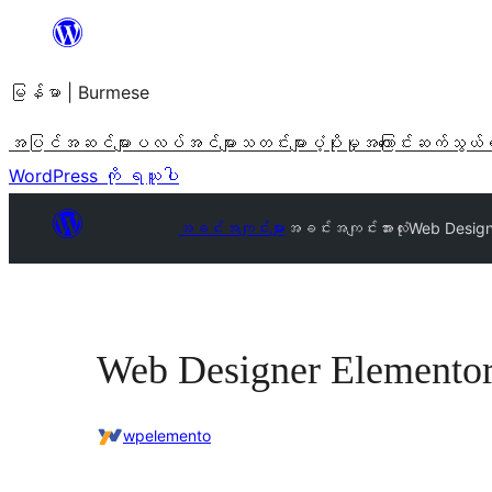
အကြောင်းအရာ
သို့
မြန်မာ | Burmese
ကျော်သွား
ရန်
အပြင်အဆင်များ
ပလပ်အင်များ
သတင်းများ
ပံ့ပိုးမှု
အကြောင်း
ဆက်သွယ်
WordPress ကို ရယူပါ
အခင်းအကျင်းများ
အခင်းအကျင်းအားလုံး
Web Design
Web Designer Elemento
wpelemento