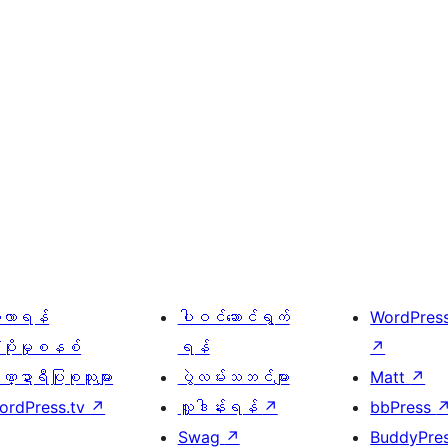
ေ့လာရန်
ပါဝင်ဆောင်ရွက်
WordPres
့ပိုးမှုစနစ်
ရန်
↗
္ဍာရီပြုစုသူများ
ပွဲလမ်းသဘင်များ
Matt
↗
ordPress.tv
↗
လှူဒါန်းရန်
↗
bbPress
Swag
↗
BuddyPre