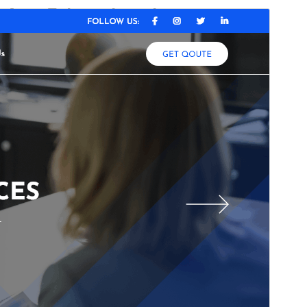
စီးပွားရေးဖြစ် အခင်းအကျင်း
ဤအခင်းအကျင်းသည် အခမဲ့ဖြစ်သော်လည်း အပိုဆောင်း
အခကြေးငွေပေးရသော စီးပွားဖြစ် အဆင့်မြှင့်တင်မှုများ သို့မဟုတ်
ပံ့ပိုးကူညီမှုများကို ပေးဆောင်ပါသည်။
အစမ်းကြည့်ရှုရန်
ရယူရန်
ဗားရှင်း
0.6.5
နောက်ဆုံး မွမ်းမံခဲ့သည့် အချိန်
ဇူလိုင် 15, 2026
လက်ရှိအသုံးပြုနေသော တပ်ဆင်မှုများ
80+
WordPress ဗားရှင်း
5.0
PHP ဗားရှင်း
5.6
အခင်းအကျင်း၏ ပင်မစာမျက်နှာ