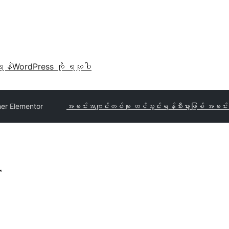
ရန်
WordPress ကို ရယူပါ
er Elementor
အခင်းအကျင်းတစ်ခု တင်သွင်းရန်
စီးပွားဖြစ် အခင်
r