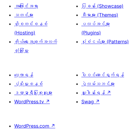
အကြောင်းအရာ
ပြခန်း (Showcase)
သတင်းများ
သီးမားများ (Themes)
ဟို့စတင်းစနစ်
ပလပ်အင်များ
(Hosting)
(Plugins)
ကိုယ်ရေးအချက်အလက်
ပုံစံငယ်များ (Patterns)
လုံခြုံမှု
လေ့လာရန်
ပါဝင်ဆောင်ရွက်ရန်
ပံ့ပိုးမှုစနစ်
ပွဲလမ်းသဘင်များ
ဒဏ္ဍာရီပြုစုသူများ
လှူဒါန်းရန်
↗
WordPress.tv
↗
Swag
↗
WordPress.com
↗