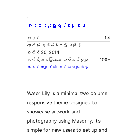
အစမ်းကြည့်ရှုရန်
ရယူရန်
ဗားရှင်း
1.4
နောက်ဆုံး မွမ်းမံခဲ့သည့် အချိန်
ဇူလိုင် 20, 2014
လက်ရှိအသုံးပြုနေသော တပ်ဆင်မှုများ
100+
အခင်းအကျင်း၏ ပင်မစာမျက်နှာ
Water Lily is a minimal two column
responsive theme designed to
showcase artwork and
photography using Masonry. It’s
simple for new users to set up and