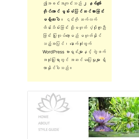
ဤအခင်းအကျင်းသည်
၂ နှစ်ကျော်
တိုင်အောင် မွမ်းမံပြင်ဆင်ထားခြင်း
မရှိသေးပါ
။ ၎င်းကို ဆက်လက်
ထိန်းသိမ်းခြင်း သို့မဟုတ် ပံ့ပိုးကူညီ
ခြင်း ပြုလုပ်တော့မည် မဟုတ်နိုင်
သည့်အပြင်၊ နောက်ဆုံးထွက်
WordPress ဗားရှင်းများနှင့် တွဲဖက်
အသုံးပြုရာတွင် အဆင်မပြေမှုများ ရှိ
လာနိုင်ပါသည်။