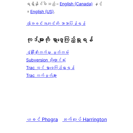
ရရှိနိုင်ပါသည် –
English (Canada)
နှင့်
။
English (US)
.
ဤအခင်းအကျင်းကို ဘာသာပြန်ရန်
ကုဒ်များကို ရှာဖွေကြည့်ရှုရန်
ဖွံ့ဖြိုးတိုးတက်မှု မှတ်တမ်း
Subversion သိုလှောင်ရုံ
Trac တွင် ရှာဖွေကြည့်ရှုရန်
Trac လက်မှတ်များ
ယခင်
Phogra
ဆက်လုပ်
Harrington