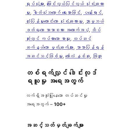
ရုပ်ပုံများ
, 
ပြောင်းလွယ်ပြင်လွယ် ပုံစံချထား
မှု
, 
ဓါတ်ပုံဘလော့ဂ် ရေးသားခြင်း
, 
ပန်းေရာင်
, 
တုံ့ပြန်မှုကောင်းသော ပုံစံချထားမှု
, 
ညာမှဘယ်
ဖတ်ရသော ဘာသာစကား အထောက်အပံ့
, 
ထိပ်
ဆုံးတွင် ကပ်ထားသော စာမူ
, 
ထပ်ဆင့်
ဆက်နွယ်သော မှတ်ချက်များ
, 
ဘာသာပြန်ရန်
အဆင်သင့်ဖြစ်မှု
, 
ကော်လံ နှစ်ခု
, 
အြဖူ
တစ်ရက်လျှင် ဒေါင်းလုဒ်
ရယူမှု အရေအတွက်
လက်ရှိအသုံးပြုနေသော တပ်ဆင်မှု
အရေအတွက် –
100+
အဆင့်သတ်မှတ်ချက်များ