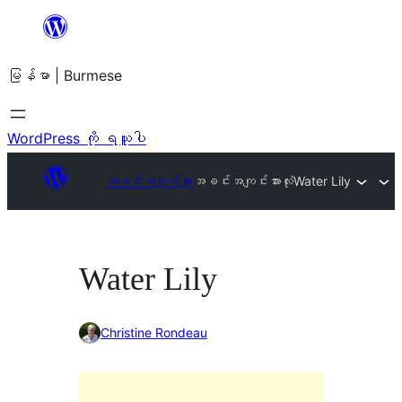
အကြောင်းအရာ
သို့
မြန်မာ | Burmese
ကျော်သွား
ရန်
WordPress ကို ရယူပါ
အခင်းအကျင်းများ
အခင်းအကျင်းအားလုံး
Water Lily
Water Lily
Christine Rondeau