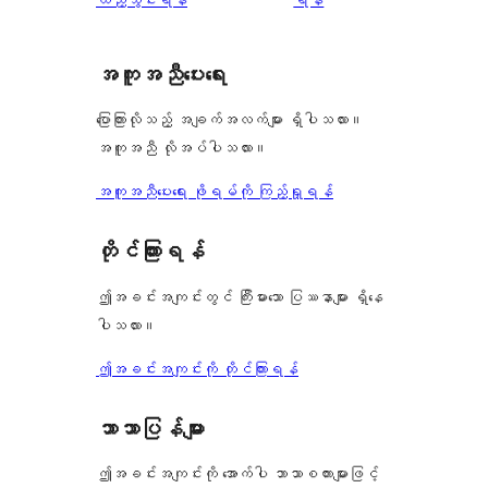
0
သုံးသပ်
စောင်
ချက်
အကူအညီပေးရေး
1
စောင်
ပြောကြားလိုသည့် အချက်အလက်များ ရှိပါသလား။
အကူအညီ လိုအပ်ပါသလား။
အကူအညီပေးရေး ဖိုရမ်ကို ကြည့်ရှုရန်
တိုင်ကြားရန်
ဤအခင်းအကျင်းတွင် ကြီးမားသော ပြဿနာများ ရှိနေ
ပါသလား။
ဤအခင်းအကျင်းကို တိုင်ကြားရန်
ဘာသာပြန်များ
ဤအခင်းအကျင်းကို အောက်ပါ ဘာသာစကားများဖြင့်