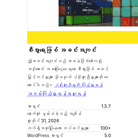
စီးပွားရေးဖြစ် အခင်းအကျင်း
ဤအခင်းအကျင်းသည် အခမဲ့ဖြစ်သော်လည်း
အပိုဆောင်း အခကြေးငွေပေးရသော စီးပွားဖြစ် အဆင့်
မြှင့်တင်မှုများ သို့မဟုတ် ပံ့ပိုးကူညီမှုများကို ပေး
ဆောင်ပါသည်။
ပံ့ပိုးကူညီမှုကို ကြည့်ရှုရန်
အစမ်းကြည့်ရှုရန်
ရယူရန်
ဗားရှင်း
1.3.7
နောက်ဆုံး မွမ်းမံခဲ့သည့် အချိန်
ဇူလိုင် 31, 2026
လက်ရှိအသုံးပြုနေသော တပ်ဆင်မှုများ
100+
WordPress ဗားရှင်း
5.0