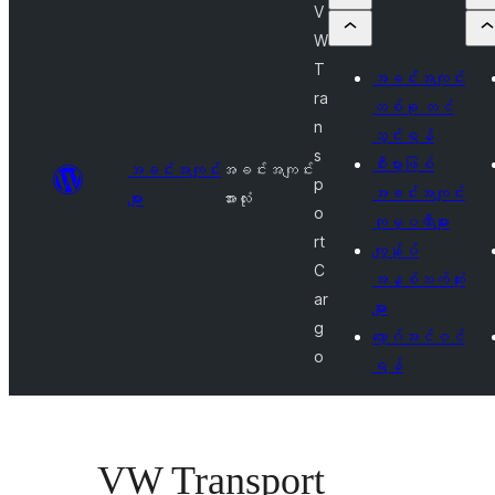
V
W
T
အခင်းအကျင်း
ra
တစ်ခု တင်
n
သွင်းရန်
s
စီးပွားဖြစ်
အခင်းအကျင်း
အခင်းအကျင်း
p
အခင်းအကျင်း
များ
အားလုံး
o
ကုမ္ပဏီများ
rt
ကျွန်ုပ်
C
အနှစ်သက်ဆုံး
ar
များ
g
လော့ဂ်အင်ဝင်
o
ရန်
VW Transport