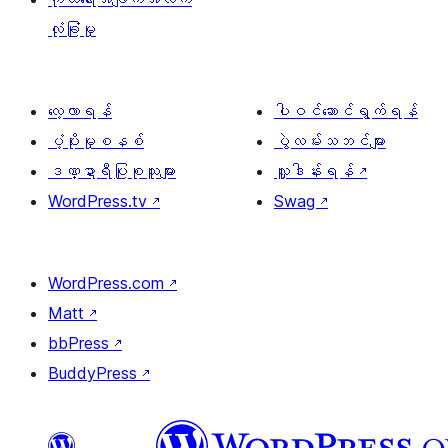
လုံခြုံမှု
လေ့လာရန်
ပါဝင်ဆောင်ရွက်ရန်
ပံ့ပိုးမှုစနစ်
ပွဲလမ်းသဘင်များ
ဒဏ္ဍာရီပြုစုသူများ
လှူဒါန်းရန်
↗
WordPress.tv
↗
Swag
↗
WordPress.com
↗
Matt
↗
bbPress
↗
BuddyPress
↗