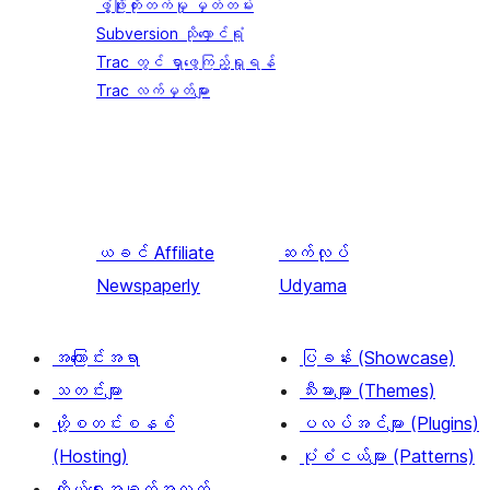
ဖွံ့ဖြိုးတိုးတက်မှု မှတ်တမ်း
Subversion သိုလှောင်ရုံ
Trac တွင် ရှာဖွေကြည့်ရှုရန်
Trac လက်မှတ်များ
ယခင်
Affiliate
ဆက်လုပ်
Newspaperly
Udyama
အကြောင်းအရာ
ပြခန်း (Showcase)
သတင်းများ
သီးမားများ (Themes)
ဟို့စတင်းစနစ်
ပလပ်အင်များ (Plugins)
(Hosting)
ပုံစံငယ်များ (Patterns)
ကိုယ်ရေးအချက်အလက်