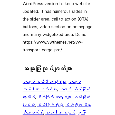
WordPress version to keep website
updated. It has numerous slides in
the slider area, call to action (CTA)
buttons, video section on homepage
and many widgetized area. Demo:
https://www.vwthemes.net/vw-
transport-cargo-pro/
အ​ထူး​ပြု​လုပ်​ချက်​များ
ဘလော့ခ် အယ်ဒီတာ ပုံစံများ
, 
ဘလော့ခ်
အယ်ဒီတာ စတိုင်များ
, 
ဘလော့ဂ်
, 
စိတ်ကြိုက်
နောက်ခံ
, 
စိတ်ကြိုက် အရောင်များ
, 
စိတ်ကြိုက်
ခေါင်းစီး
, 
စိတ်ကြိုက် လိုဂို
, 
စိတ်ကြိုက် မီနူး
, 
အီးကောမတ်စ်
, 
အယ်ဒီတာ စတိုင်
, 
ထူးခြား