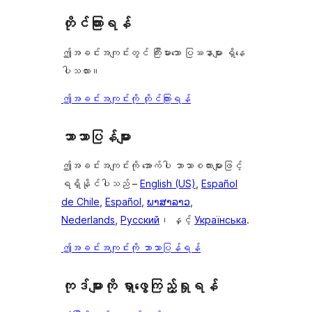
တိုင်ကြားရန်
ဤအခင်းအကျင်းတွင် ကြီးမားသော ပြဿနာများ ရှိနေ
ပါသလား။
ဤအခင်းအကျင်းကို တိုင်ကြားရန်
ဘာသာပြန်များ
ဤအခင်းအကျင်းကို အောက်ပါ ဘာသာစကားများဖြင့်
ရရှိနိုင်ပါသည် –
English (US)
,
Español
de Chile
,
Español
,
ພາສາລາວ
,
Nederlands
,
Русский
၊ နှင့်
Українська
.
ဤအခင်းအကျင်းကို ဘာသာပြန်ရန်
ကုဒ်များကို ရှာဖွေကြည့်ရှုရန်