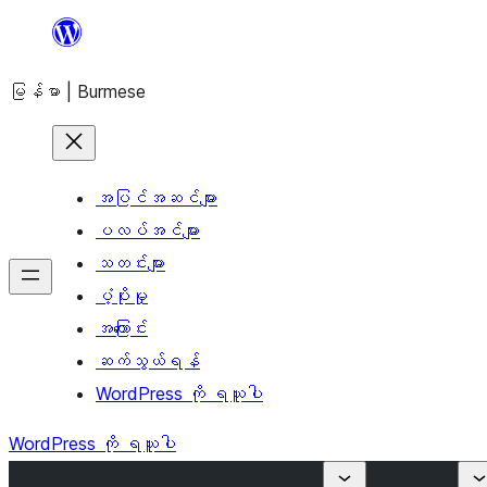
အကြောင်းအရာ
သို့
မြန်မာ | Burmese
ကျော်သွား
ရန်
အပြင်အဆင်များ
ပလပ်အင်များ
သတင်းများ
ပံ့ပိုးမှု
အကြောင်း
ဆက်သွယ်ရန်
WordPress ကို ရယူပါ
WordPress ကို ရယူပါ