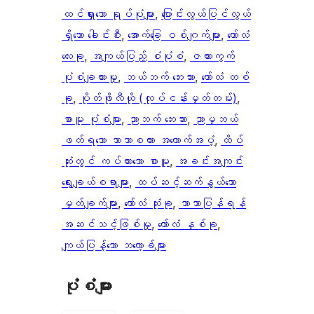
ထင်ရှားသော ရုပ်ပုံများ
, 
ပြောင်းလွယ်ပြင်လွယ်
ရှိသော ခေါင်းစီး
, 
အောက်ခြေ ဝစ်ဂျက်များ
, 
ကော်လံ
လေးခု
, 
အကျယ်ပြည့် စံပုံစံ
, 
ဇယားကွက်
ပုံစံချထားမှု
, 
ဘယ်ဘက် ဘေးဘား
, 
ကော်လံ တစ်
ခု
, 
ပိုတ်ဖိုလီယို (လုပ်ငန်းမှတ်တမ်း)
, 
စာမူ ပုံစံများ
, 
ညာဘက် ဘေးဘား
, 
ညာမှဘယ်
ဖတ်ရသော ဘာသာစကား အထောက်အပံ့
, 
ထိပ်
ဆုံးတွင် ကပ်ထားသော စာမူ
, 
အခင်းအကျင်း
ရွေးချယ်စရာများ
, 
ထပ်ဆင့်ဆက်နွယ်သော
မှတ်ချက်များ
, 
ကော်လံ သုံးခု
, 
ဘာသာပြန်ရန်
အဆင်သင့်ဖြစ်မှု
, 
ကော်လံ နှစ်ခု
, 
ကျယ်ပြန့်သော ဘလော့ခ်များ
ပုံစံများ