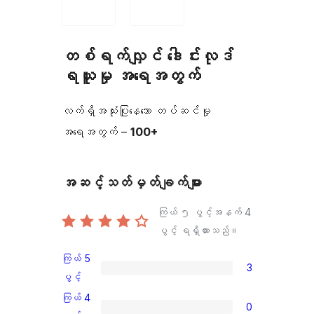
တစ်ရက်လျှင် ဒေါင်းလုဒ်
ရယူမှု အရေအတွက်
လက်ရှိအသုံးပြုနေသော တပ်ဆင်မှု
အရေအတွက် –
100+
အဆင့်သတ်မှတ်ချက်များ
ကြယ် ၅ ပွင့်အနက်
4
ပွင့် ရရှိထားသည်။
ကြယ် 5
3
ကြယ်
ပွင့်
5
ကြယ် 4
0
ပွင့်