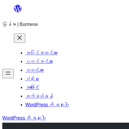
အကြောင်းအရာ
သို့
မြန်မာ | Burmese
ကျော်သွား
ရန်
အပြင်အဆင်များ
ပလပ်အင်များ
သတင်းများ
ပံ့ပိုးမှု
အကြောင်း
ဆက်သွယ်ရန်
WordPress ကို ရယူပါ
WordPress ကို ရယူပါ