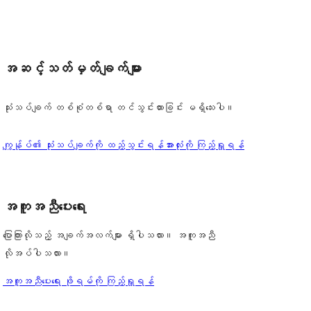
အဆင့်သတ်မှတ်ချက်များ
သုံးသပ်ချက် တစ်စုံတစ်ရာ တင်သွင်းထားခြင်း မရှိသေးပါ။
သုံးသပ်
ကျွန်ုပ်၏ သုံးသပ်ချက်ကို ထည့်သွင်းရန်
အားလုံးကို ကြည့်ရှုရန်
ချက်
အကူအညီပေးရေး
ပြောကြားလိုသည့် အချက်အလက်များ ရှိပါသလား။ အကူအညီ
လိုအပ်ပါသလား။
အကူအညီပေးရေး ဖိုရမ်ကို ကြည့်ရှုရန်