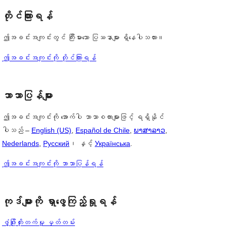
တိုင်ကြားရန်
ဤအခင်းအကျင်းတွင် ကြီးမားသော ပြဿနာများ ရှိနေပါသလား။
ဤအခင်းအကျင်းကို တိုင်ကြားရန်
ဘာသာပြန်များ
, 
ဤအခင်းအကျင်းကို အောက်ပါ ဘာသာစကားများဖြင့် ရရှိနိုင်
ပါသည် –
English (US)
,
Español de Chile
,
ພາສາລາວ
,
Nederlands
,
Русский
၊ နှင့်
Українська
.
ဤအခင်းအကျင်းကို ဘာသာပြန်ရန်
, 
ကုဒ်များကို ရှာဖွေကြည့်ရှုရန်
ဖွံ့ဖြိုးတိုးတက်မှု မှတ်တမ်း