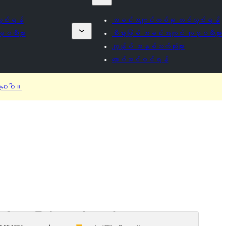
ွင်းရန်
အခင်းအကျင်းတစ်ခု တင်သွင်းရန်
မ္ပဏီများ
စီးပွားဖြစ် အခင်းအကျင်း ကုမ္ပဏီများ
ကျွန်ုပ် အနှစ်သက်ဆုံးများ
လော့ဂ်အင်ဝင်ရန်
ီပေးပါ။
စီးပွားရေးဖြစ် အခင်းအကျင်း