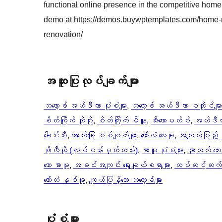
functional online presence in the competitive home
demo at https://demos.buywptemplates.com/home-
renovation/
အ​ထူး​ပြု​လုပ်​ချက်​များ
ဘလော့ခ် အယ်ဒီတာ ပုံစံများ
, 
ဘလော့ခ် အယ်ဒီတာ စတိုင်များ
စိတ်ကြိုက် လိုဂို
, 
စိတ်ကြိုက် မီနူး
, 
အီးကောမတ်စ်
, 
အယ်ဒီတ
ခေါင်းစီး
, 
အောက်ခြေ ဝစ်ဂျက်များ
, 
ကော်လံ လေးခု
, 
အကျယ်ပြည့် စ
ဖိုလီယို (လုပ်ငန်းမှတ်တမ်း)
, 
စာမူ ပုံစံများ
, 
ညာဘက် ဘေးဘ
သော စာမူ
, 
အခင်းအကျင်း ရွေးချယ်စရာများ
, 
ထပ်ဆင့်ဆက်နွ
ကော်လံ နှစ်ခု
, 
ကျယ်ပြန့်သော ဘလော့ခ်များ
ပုံစံများ