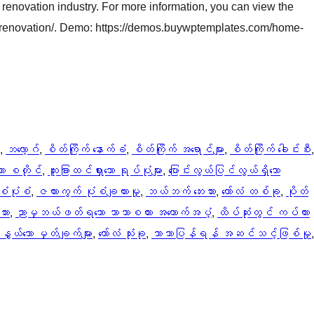
 renovation industry. For more information, you can view the
renovation/. Demo: https://demos.buywptemplates.com/home-
, 
ဘလော့ဂ်
, 
စိတ်ကြိုက် နောက်ခံ
, 
စိတ်ကြိုက် အရောင်များ
, 
စိတ်ကြိုက် ခေါင်းစီး
ာ စတိုင်
, 
ထူးခြားထင်ရှားသော ရုပ်ပုံများ
, 
ပြောင်းလွယ်ပြင်လွယ်ရှိသော
ံပုံစံ
, 
ဇယားကွက် ပုံစံချထားမှု
, 
ဘယ်ဘက် ဘေးဘား
, 
ကော်လံ တစ်ခု
, 
ပိုတ်
ား
, 
ညာမှဘယ်ဖတ်ရသော ဘာသာစကား အထောက်အပံ့
, 
ထိပ်ဆုံးတွင် ကပ်ထား
ယ်သော မှတ်ချက်များ
, 
ကော်လံ သုံးခု
, 
ဘာသာပြန်ရန် အဆင်သင့်ဖြစ်မှု