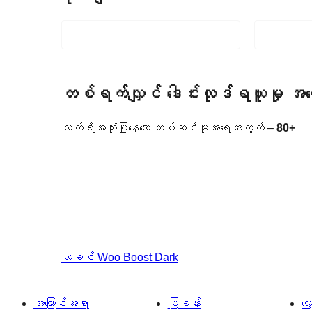
တစ်ရက်လျှင် ဒေါင်းလုဒ်ရယူမှု 
လက်ရှိအသုံးပြုနေသော တပ်ဆင်မှုအရေအတွက် –
80+
ယခင်
Woo Boost Dark
အကြောင်းအရာ
ပြခန်း
လ