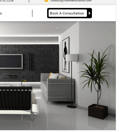
ဤအခင်းအကျင်းသည် အခမဲ့ဖြစ်သော်လည်း အပိုဆောင်း
အခကြေးငွေပေးရသော စီးပွားဖြစ် အဆင့်မြှင့်တင်မှုများ သို့မဟုတ်
ပံ့ပိုးကူညီမှုများကို ပေးဆောင်ပါသည်။
ပံ့ပိုးကူညီမှုကို ကြည့်ရှု
ရန်
အစမ်းကြည့်ရှုရန်
ရယူရန်
ဗားရှင်း
0.7.4
နောက်ဆုံး မွမ်းမံခဲ့သည့် အချိန်
ဇူလိုင် 20, 2026
လက်ရှိအသုံးပြုနေသော တပ်ဆင်မှုများ
80+
WordPress ဗားရှင်း
5.0
PHP ဗားရှင်း
7.2
အခင်းအကျင်း၏ ပင်မစာမျက်နှာ