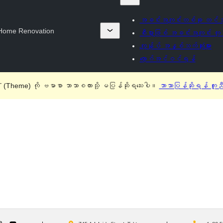
အခင်းအကျင်းတစ်ခု တင်သ
Home Renovation
စီးပွားဖြစ် အခင်းအကျင်း ကု
ကျွန်ုပ် အနှစ်သက်ဆုံးများ
လော့ဂ်အင်ဝင်ရန်
(Theme) ကို ဗမာစာ ဘာသာစကားသို့ မပြန်ဆိုရသေးပါ။
ဘာသာပြန်ဆိုရန် ကူည