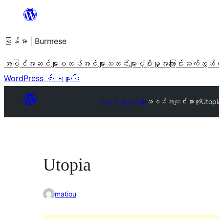
အကြောင်းအရာ
သို့
မြန်မာ | Burmese
ကျော်သွား
ရန်
အပြင်အဆင်များ
ပလပ်အင်များ
သတင်းများ
ပံ့ပိုးမှု
အကြောင်း
ဆက်သွယ်
WordPress ကို ရယူပါ
အခင်းအကျင်းများ
အခင်းအကျင်းအားလုံး
Utopi
Utopia
matiou