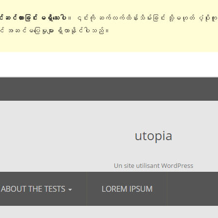
ြင်ဆင်ထားခြင်း မရှိသေးပါ
။ ၎င်းကို ဆက်လက်ထိန်းသိမ်းခြင်း သို့မဟုတ် ပံ့ပိုးက
တွင် အဆင်မပြေမှုများ ရှိလာနိုင်ပါသည်။