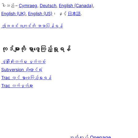
ပါသည် –
Cymraeg
,
Deutsch
,
English (Canada)
,
English (UK)
,
English (US)
၊ နှင့်
日本語
.
ဤအခင်းအကျင်းကို ဘာသာပြန်ရန်
ကုဒ်များကို ရှာဖွေကြည့်ရှုရန်
ဖွံ့ဖြိုးတိုးတက်မှု မှတ်တမ်း
Subversion သိုလှောင်ရုံ
Trac တွင် ရှာဖွေကြည့်ရှုရန်
Trac လက်မှတ်များ
ဆက်လုပ်
Onepage