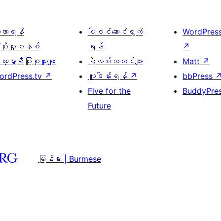
ေ့လာရန်
ပါဝင်ဆောင်ရွက်
WordPres
့ပိုးမှုစနစ်
ရန်
↗
္ဍာရီပြုစုသူများ
ပွဲလမ်းသဘင်များ
Matt
↗
ordPress.tv
↗
လှူဒါန်းရန်
↗
bbPress
Five for the
BuddyPre
Future
မြန်မာ | Burmese