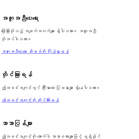
0
သုံးသပ်
စောင်
ချက်
အကူအညီပေးရေး
0
စောင်
ပြောကြားလိုသည့် အချက်အလက်များ ရှိပါသလား။ အကူအညီ
လိုအပ်ပါသလား။
အကူအညီပေးရေး ဖိုရမ်ကို ကြည့်ရှုရန်
တိုင်ကြားရန်
ဤအခင်းအကျင်းတွင် ကြီးမားသော ပြဿနာများ ရှိနေပါသလား။
ဤအခင်းအကျင်းကို တိုင်ကြားရန်
ဘာသာပြန်များ
ဤအခင်းအကျင်းကို အောက်ပါ ဘာသာစကားများဖြင့် ရရှိနိုင်