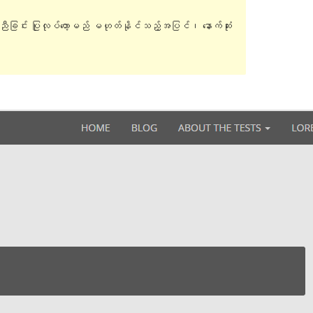
ူညီခြင်း ပြုလုပ်တော့မည် မဟုတ်နိုင်သည့်အပြင်၊ နောက်ဆုံး
အစမ်းကြည့်ရှုရန်
ရယူရန်
ဗားရှင်း
2.5
နောက်ဆုံး မွမ်းမံခဲ့သည့် အချိန်
ဧပြီ 21, 2015
လက်ရှိအသုံးပြုနေသော တပ်ဆင်မှုများ
100+
WordPress ဗားရှင်း
3.0.1
အခင်းအကျင်း၏ ပင်မစာမျက်နှာ