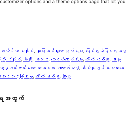
 customizer options and a theme options page that let you
 
အယ်ဒီတာ စတိုင်
, 
ထူးခြားထင်ရှားသော ရုပ်ပုံများ
, 
ပြောင်းလွယ်ပြင်လွယ်ရှိ
့် စံပုံစံ
, 
မီးခိုး
, 
အလင်း
, 
​သေး​ငယ်သော​ပုံစံများ​
, 
ကော်လံ တစ်ခု
, 
စာမူ
ညာမှဘယ်ဖတ်ရသော ဘာသာစကား အထောက်အပံ့
, 
ထိပ်ဆုံးတွင် ကပ်ထားသော
ဆင်သင့်ဖြစ်မှု
, 
ကော်လံ နှစ်ခု
, 
အြဖူ
ရေအတွက်