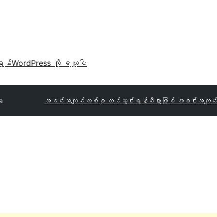
ရန်
WordPress ကို ရယူပါ
a
အခင်းအကျင်းတစ်ခု တင်သွင်းရန်
စီးပွားဖြစ် အခင်းအကျင်