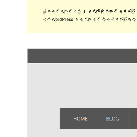
ဤအခင်းအကျင်းသည်
၂ နှစ်ကျော်တိုင်အောင် မွမ်းမံပ
ထွက် WordPress ဗားရှင်းများနှင့် တွဲဖက်အသုံးပြုရာ