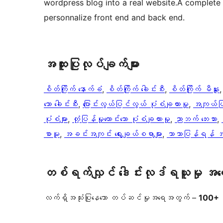
wordpress blog into a real website.A complete
personnalize front end and back end.
အ​ထူး​ပြု​လုပ်​ချက်​များ
စိတ်ကြိုက် နောက်ခံ
, 
စိတ်ကြိုက် ခေါင်းစီး
, 
စိတ်ကြိုက် မီနူး
,
သော ခေါင်းစီး
, 
ပြောင်းလွယ်ပြင်လွယ် ပုံစံချထားမှု
, 
အကျယ်ပြည
ပုံစံများ
, 
တုံ့ပြန်မှုကောင်းသော ပုံစံချထားမှု
, 
ညာဘက် ဘေးဘား
, 
စာမူ
, 
အခင်းအကျင်း ရွေးချယ်စရာများ
, 
ဘာသာပြန်ရန် အ
တစ်ရက်လျှင် ဒေါင်းလုဒ်ရယူမှု အ
လက်ရှိအသုံးပြုနေသော တပ်ဆင်မှုအရေအတွက် –
100+