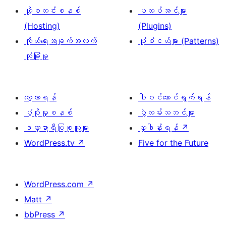
ဟို့စတင်းစနစ်
ပလပ်အင်များ
(Hosting)
(Plugins)
ကိုယ်ရေးအချက်အလက်
ပုံစံငယ်များ (Patterns)
လုံခြုံမှု
လေ့လာရန်
ပါဝင်ဆောင်ရွက်ရန်
ပံ့ပိုးမှုစနစ်
ပွဲလမ်းသဘင်များ
ဒဏ္ဍာရီပြုစုသူများ
လှူဒါန်းရန်
↗
WordPress.tv
↗
Five for the Future
WordPress.com
↗
Matt
↗
bbPress
↗