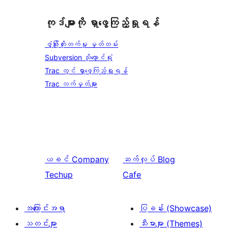
ကုဒ်များကို ရှာဖွေကြည့်ရှုရန်
ဖွံ့ဖြိုးတိုးတက်မှု မှတ်တမ်း
Subversion သိုလှောင်ရုံ
Trac တွင် ရှာဖွေကြည့်ရှုရန်
Trac လက်မှတ်များ
ယခင်
Company
ဆက်လုပ်
Blog
Techup
Cafe
အကြောင်းအရာ
ပြခန်း (Showcase)
သတင်းများ
သီးမားများ (Themes)