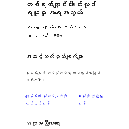
တစ်ရက်လျှင် ဒေါင်းလုဒ်
ရယူမှု အရေအတွက်
လက်ရှိအသုံးပြုနေသော တပ်ဆင်မှု
အရေအတွက် –
50+
အဆင့်သတ်မှတ်ချက်များ
သုံးသပ်ချက် တစ်စုံတစ်ရာ တင်သွင်းထားခြင်း
မရှိသေးပါ။
သုံးသပ်
ကျွန်ုပ်၏ သုံးသပ်ချက်ကို
အားလုံးကို ကြည့်ရှု
ချက်
ထည့်သွင်းရန်
ရန်
အကူအညီပေးရေး