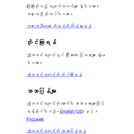
ပြောကြားလိုသည့် အချက်အလက်များ ရှိပါသလား။
အကူအညီ လိုအပ်ပါသလား။
အကူအညီပေးရေး ဖိုရမ်ကို ကြည့်ရှုရန်
တိုင်ကြားရန်
ဤအခင်းအကျင်းတွင် ကြီးမားသော ပြဿနာများ ရှိနေ
ပါသလား။
ဤအခင်းအကျင်းကို တိုင်ကြားရန်
ဘာသာပြန်များ
ဤအခင်းအကျင်းကို အောက်ပါ ဘာသာစကားများဖြင့်
ရရှိနိုင်ပါသည် –
English (US)
နှင့် ။
Русский
.
ဤအခင်းအကျင်းကို ဘာသာပြန်ရန်