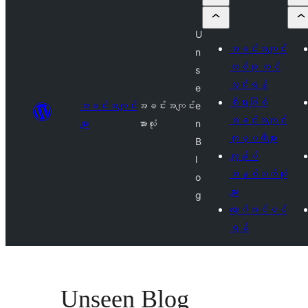
U
အခင်းအကျင်း
n
တစ်ခု တင်
s
သွင်းရန်
e
စီးပွားဖြစ်
အခင်းအကျင်း
အခင်းအကျင်း
e
အခင်းအကျင်း
များ
အားလုံး
n
ကုမ္ပဏီများ
B
ကျွန်ုပ်
l
အနှစ်သက်ဆုံး
o
များ
g
လော့ဂ်အင်ဝင်
ရန်
Unseen Blog