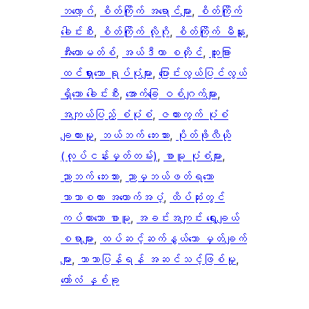
ဘလော့ဂ်
, 
စိတ်ကြိုက် အရောင်များ
, 
စိတ်ကြိုက်
ခေါင်းစီး
, 
စိတ်ကြိုက် လိုဂို
, 
စိတ်ကြိုက် မီနူး
, 
အီးကောမတ်စ်
, 
အယ်ဒီတာ စတိုင်
, 
ထူးခြား
ထင်ရှားသော ရုပ်ပုံများ
, 
ပြောင်းလွယ်ပြင်လွယ်
ရှိသော ခေါင်းစီး
, 
အောက်ခြေ ဝစ်ဂျက်များ
, 
အကျယ်ပြည့် စံပုံစံ
, 
ဇယားကွက် ပုံစံ
ချထားမှု
, 
ဘယ်ဘက် ဘေးဘား
, 
ပိုတ်ဖိုလီယို
(လုပ်ငန်းမှတ်တမ်း)
, 
စာမူ ပုံစံများ
, 
ညာဘက် ဘေးဘား
, 
ညာမှဘယ်ဖတ်ရသော
ဘာသာစကား အထောက်အပံ့
, 
ထိပ်ဆုံးတွင်
ကပ်ထားသော စာမူ
, 
အခင်းအကျင်း ရွေးချယ်
စရာများ
, 
ထပ်ဆင့်ဆက်နွယ်သော မှတ်ချက်
များ
, 
ဘာသာပြန်ရန် အဆင်သင့်ဖြစ်မှု
, 
ကော်လံ နှစ်ခု