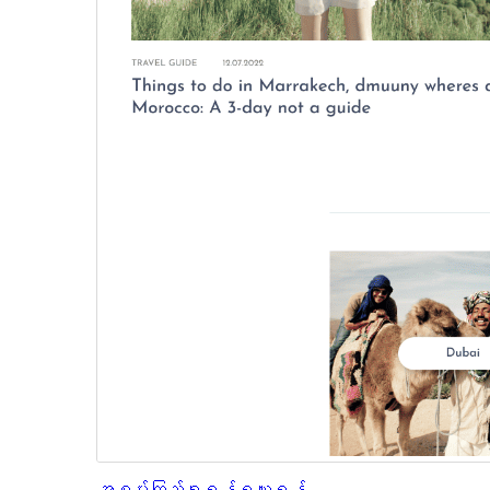
အစမ်းကြည့်ရှုရန်
ရယူရန်