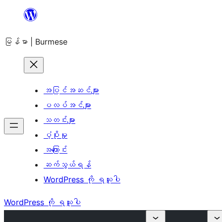
အကြောင်းအရာ
သို့
မြန်မာ | Burmese
ကျော်သွား
ရန်
အပြင်အဆင်များ
ပလပ်အင်များ
သတင်းများ
ပံ့ပိုးမှု
အကြောင်း
ဆက်သွယ်ရန်
WordPress ကို ရယူပါ
WordPress ကို ရယူပါ