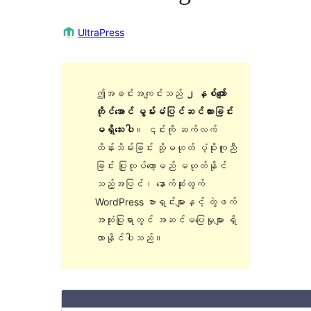
UltraPress
ဤအခင်းအကျင်းသည်
၂ နှစ်ကျော်
တိုင်အောင် မွမ်းမံပြင်ဆင်ထားခြင်း
မရှိသေးပါ
။ ၎င်းကို ဆက်လက်
ထိန်းသိမ်းခြင်း သို့မဟုတ် ပံ့ပိုးကူညီ
ခြင်း ပြုလုပ်တော့မည် မဟုတ်နိုင်
သည့်အပြင်၊ နောက်ဆုံးထွက်
WordPress ဗားရှင်းများနှင့် တွဲဖက်
အသုံးပြုရာတွင် အဆင်မပြေမှုများ ရှိ
လာနိုင်ပါသည်။