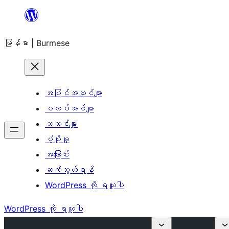
အကြောင်းအရာ
သို့
မြန်မာ | Burmese
ကျော်သွား
ရန်
အပြင်အဆင်များ
ပလပ်အင်များ
သတင်းများ
ပံ့ပိုးမှု
အကြောင်း
ဆက်သွယ်ရန်
WordPress ကို ရယူပါ
WordPress ကို ရယူပါ