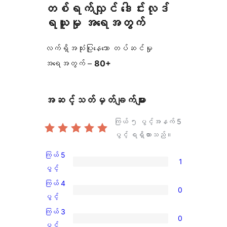
တစ်ရက်လျှင် ဒေါင်းလုဒ်
ရယူမှု အရေအတွက်
လက်ရှိအသုံးပြုနေသော တပ်ဆင်မှု
အရေအတွက် –
80+
အဆင့်သတ်မှတ်ချက်များ
ကြယ် ၅ ပွင့်အနက်
5
ပွင့် ရရှိထားသည်။
ကြယ် 5
1
ကြယ်
ပွင့်
5
ကြယ် 4
0
ပွင့်
ကြယ်
ပွင့်
အဆင့်
4
ကြယ် 3
0
သုံးသပ်
ပွင့်
ကြယ်
ပွင့်