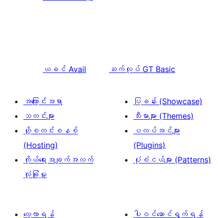
ယခင်
Avail
ဆက်လုပ်
GT Basic
အကြောင်းအရာ
ပြခန်း (Showcase)
သတင်းများ
သီးမားများ (Themes)
ဟို့စတင်းစနစ်
ပလပ်အင်များ
(Hosting)
(Plugins)
ကိုယ်ရေးအချက်အလက်
ပုံစံငယ်များ (Patterns)
လုံခြုံမှု
လေ့လာရန်
ပါဝင်ဆောင်ရွက်ရန်