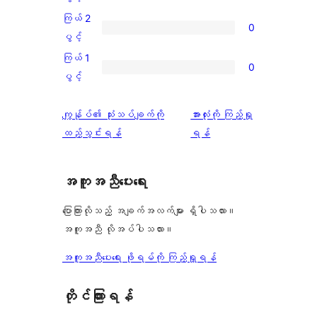
ချက်
အဆင့်
3
ကြယ် 2
1
0
သုံးသပ်
ပွင့်
ကြယ်
ပွင့်
စောင်
ချက်
အဆင့်
2
ကြယ် 1
0
0
သုံးသပ်
ပွင့်
ကြယ်
ပွင့်
စောင်
ချက်
အဆင့်
1
0
သုံးသပ်
ပွင့်
သုံးသပ်
ကျွန်ုပ်၏ သုံးသပ်ချက်ကို
အားလုံးကို ကြည့်ရှု
စောင်
ချက်
အဆင့်
ချက်
ထည့်သွင်းရန်
ရန်
0
သုံးသပ်
စောင်
ချက်
အကူအညီပေးရေး
0
စောင်
ပြောကြားလိုသည့် အချက်အလက်များ ရှိပါသလား။
အကူအညီ လိုအပ်ပါသလား။
အကူအညီပေးရေး ဖိုရမ်ကို ကြည့်ရှုရန်
တိုင်ကြားရန်