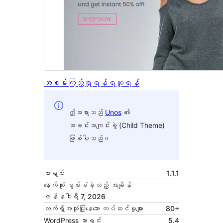
အစမ်းကြည့်ရှုရန်
ရယူရန်
ဤအရာသည်
Unos
၏
အခင်းအကျင်းခွဲ (Child Theme)
ဖြစ်ပါသည်။
ဗားရှင်း
1.1.1
နောက်ဆုံး မွမ်းမံခဲ့သည့် အချိန်
ဇန်နဝါရီ 7, 2026
လက်ရှိအသုံးပြုနေသော တပ်ဆင်မှုများ
80+
WordPress ဗားရှင်း
5.4