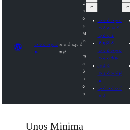
U
n
o
အခင်းအကျင်း
s
တစ်ခု တင်
M
သွင်းရန်
in
စီးပွားဖြစ်
အခင်းအကျင်း
အခင်းအကျင်း
i
အခင်းအကျင်း
များ
အားလုံး
m
ကုမ္ပဏီများ
a
ကျွန်ုပ်
S
အနှစ်သက်ဆုံး
h
များ
o
လော့ဂ်အင်ဝင်
p
ရန်
Unos Minima