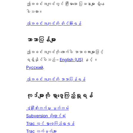
ဤအခင်းအကျင်းတွင် ကြီးမားသော ပြဿနာများ ရှိနေ
ပါသလား။
ဤအခင်းအကျင်းကို တိုင်ကြားရန်
ဘာသာပြန်များ
ဤအခင်းအကျင်းကို အောက်ပါ ဘာသာစကားများဖြင့်
ရရှိနိုင်ပါသည် –
English (US)
နှင့် ။
Русский
.
ဤအခင်းအကျင်းကို ဘာသာပြန်ရန်
ကုဒ်များကို ရှာဖွေကြည့်ရှုရန်
ဖွံ့ဖြိုးတိုးတက်မှု မှတ်တမ်း
Subversion သိုလှောင်ရုံ
Trac တွင် ရှာဖွေကြည့်ရှုရန်
Trac လက်မှတ်များ