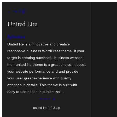
အကြောင်းအရာ
← နောက်သို့
သို့
ကျော်သွား
United Lite
ရန်
flythemes
United lite is a innovative and creative
responsive business WordPress theme. If your
target is creating successful business website
then united lite theme is a great choice. It boost
your website performance and and provide
your user great experience with quality
attention in details. This theme is built with
easy to use option in customizer…
ရယူရန်
united-lite.1.2.3.zip