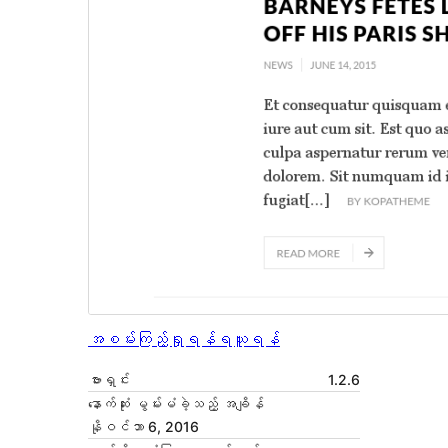
အစမ်းကြည့်ရှုရန်
ရယူရန်
ဗားရှင်း
1.2.6
နောက်ဆုံး မွမ်းမံခဲ့သည့် အချိန်
နိုဝင်ဘာ 6, 2016