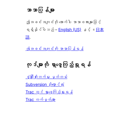
ဘာသာပြန်များ
ဤအခင်းအကျင်းကို အောက်ပါ ဘာသာစကားများဖြင့်
ရရှိနိုင်ပါသည် –
English (US)
နှင့် ။
日本
語
.
ဤအခင်းအကျင်းကို ဘာသာပြန်ရန်
ကုဒ်များကို ရှာဖွေကြည့်ရှုရန်
ဖွံ့ဖြိုးတိုးတက်မှု မှတ်တမ်း
Subversion သိုလှောင်ရုံ
Trac တွင် ရှာဖွေကြည့်ရှုရန်
Trac လက်မှတ်များ