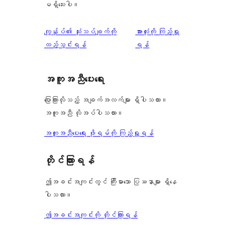
မရှိသေးပါ။
သုံးသပ်
ကျွန်ုပ်၏ သုံးသပ်ချက်ကို
အားလုံးကို ကြည့်ရှု
ချက်
ထည့်သွင်းရန်
ရန်
အကူအညီပေးရေး
ပြောကြားလိုသည့် အချက်အလက်များ ရှိပါသလား။
အကူအညီ လိုအပ်ပါသလား။
အကူအညီပေးရေး ဖိုရမ်ကို ကြည့်ရှုရန်
တိုင်ကြားရန်
ဤအခင်းအကျင်းတွင် ကြီးမားသော ပြဿနာများ ရှိနေ
ပါသလား။
ဤအခင်းအကျင်းကို တိုင်ကြားရန်