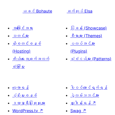
ယခင်
Bohaute
ဆက်လုပ်
Elsa
အကြောင်းအရာ
ပြခန်း (Showcase)
သတင်းများ
သီးမားများ (Themes)
ဟို့စတင်းစနစ်
ပလပ်အင်များ
(Hosting)
(Plugins)
ကိုယ်ရေးအချက်အလက်
ပုံစံငယ်များ (Patterns)
လုံခြုံမှု
လေ့လာရန်
ပါဝင်ဆောင်ရွက်ရန်
ပံ့ပိုးမှုစနစ်
ပွဲလမ်းသဘင်များ
ဒဏ္ဍာရီပြုစုသူများ
လှူဒါန်းရန်
↗
WordPress.tv
↗
Swag
↗