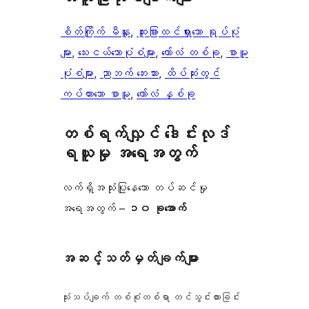
စိတ်ကြိုက် မီနူး
, 
ထူးခြားထင်ရှားသော ရုပ်ပုံ
များ
, 
​သေး​ငယ်သော​ပုံစံများ​
, 
ကော်လံ တစ်ခု
, 
စာမူ
ပုံစံများ
, 
ညာဘက် ဘေးဘား
, 
ထိပ်ဆုံးတွင်
ကပ်ထားသော စာမူ
, 
ကော်လံ နှစ်ခု
တစ်ရက်လျှင် ဒေါင်းလုဒ်
ရယူမှု အရေအတွက်
လက်ရှိအသုံးပြုနေသော တပ်ဆင်မှု
အရေအတွက် –
၁၀ ခုအောက်
အဆင့်သတ်မှတ်ချက်များ
သုံးသပ်ချက် တစ်စုံတစ်ရာ တင်သွင်းထားခြင်း