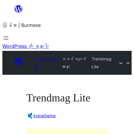
အကြောင်းအရာ
သို့
မြန်မာ | Burmese
ကျော်သွား
ရန်
WordPress ကို ရယူပါ
အခင်းအကျင်း
အခင်းအကျင်း
Trendmag
များ
အားလုံး
Lite
Trendmag Lite
kopatheme