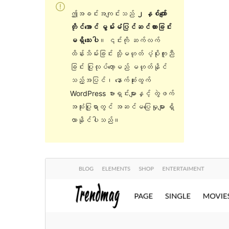
ဤအခင်းအကျင်းသည်
၂ နှစ်ကျော်
တိုင်အောင် မွမ်းမံပြင်ဆင်ထားခြင်း
မရှိသေးပါ
။ ၎င်းကို ဆက်လက်
ထိန်းသိမ်းခြင်း သို့မဟုတ် ပံ့ပိုးကူညီ
ခြင်း ပြုလုပ်တော့မည် မဟုတ်နိုင်
သည့်အပြင်၊ နောက်ဆုံးထွက်
WordPress ဗားရှင်းများနှင့် တွဲဖက်
အသုံးပြုရာတွင် အဆင်မပြေမှုများ ရှိ
လာနိုင်ပါသည်။