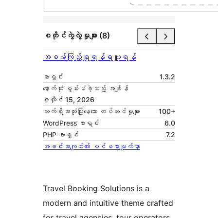
စတိုင်ကွဲလွဲမှုများ (8)
အစမ်းကြည့်ရှုရန်
ရယူရန်
ဗားရှင်း
1.3.2
နောက်ဆုံး မွမ်းမံခဲ့သည့် အချိန်
ဇူလိုင် 15, 2026
လက်ရှိအသုံးပြုနေသော တပ်ဆင်မှုများ
100+
WordPress ဗားရှင်း
6.0
PHP ဗားရှင်း
7.2
အခင်းအကျင်း၏ ပင်မစာမျက်နှာ
Travel Booking Solutions is a
modern and intuitive theme crafted
for travel agencies, tour operators,