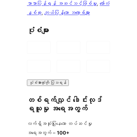
ဘာသာပြန်ရန် အဆင်သင့်ဖြစ်မှု
, 
ကော်လံ
နှစ်ခု
, 
ကျယ်ပြန့်သော ဘလော့ခ်များ
ပုံစံများ
ပုံစံအားလုံးကို ပြသရန်
တစ်ရက်လျှင် ဒေါင်းလုဒ်
ရယူမှု အရေအတွက်
လက်ရှိအသုံးပြုနေသော တပ်ဆင်မှု
အရေအတွက် –
100+