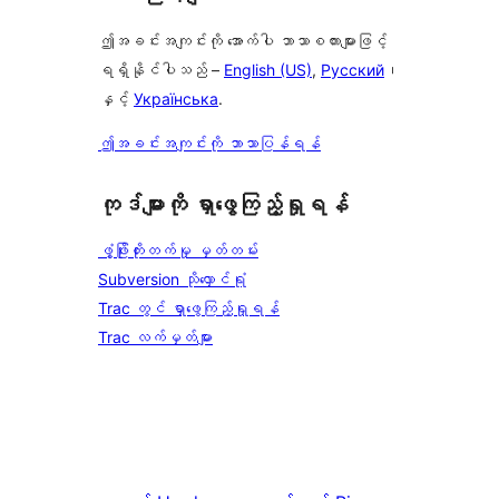
ဤအခင်းအကျင်းကို အောက်ပါ ဘာသာစကားများဖြင့်
ရရှိနိုင်ပါသည် –
English (US)
,
Русский
၊
နှင့်
Українська
.
ဤအခင်းအကျင်းကို ဘာသာပြန်ရန်
ကုဒ်များကို ရှာဖွေကြည့်ရှုရန်
ဖွံ့ဖြိုးတိုးတက်မှု မှတ်တမ်း
Subversion သိုလှောင်ရုံ
Trac တွင် ရှာဖွေကြည့်ရှုရန်
Trac လက်မှတ်များ