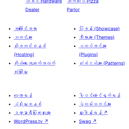
ယခင်
Hardware
ဆက်လုပ်
Pizza
Dealer
Parlor
အကြောင်းအရာ
ပြခန်း (Showcase)
သတင်းများ
သီးမားများ (Themes)
ဟို့စတင်းစနစ်
ပလပ်အင်များ
(Hosting)
(Plugins)
ကိုယ်ရေးအချက်အလက်
ပုံစံငယ်များ (Patterns)
လုံခြုံမှု
လေ့လာရန်
ပါဝင်ဆောင်ရွက်ရန်
ပံ့ပိုးမှုစနစ်
ပွဲလမ်းသဘင်များ
ဒဏ္ဍာရီပြုစုသူများ
လှူဒါန်းရန်
↗
WordPress.tv
↗
Swag
↗