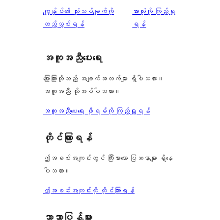
0
သုံးသပ်
ပွင့်
သုံးသပ်
ကျွန်ုပ်၏ သုံးသပ်ချက်ကို
အားလုံးကို ကြည့်ရှု
စောင်
ချက်
အဆင့်
ချက်
ထည့်သွင်းရန်
ရန်
0
သုံးသပ်
စောင်
ချက်
အကူအညီပေးရေး
1
စောင်
ပြောကြားလိုသည့် အချက်အလက်များ ရှိပါသလား။
အကူအညီ လိုအပ်ပါသလား။
အကူအညီပေးရေး ဖိုရမ်ကို ကြည့်ရှုရန်
တိုင်ကြားရန်
ဤအခင်းအကျင်းတွင် ကြီးမားသော ပြဿနာများ ရှိနေ
ပါသလား။
ဤအခင်းအကျင်းကို တိုင်ကြားရန်
ဘာသာပြန်များ