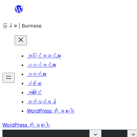
အကြောင်းအရာ
သို့
မြန်မာ | Burmese
ကျော်သွား
ရန်
အပြင်အဆင်များ
ပလပ်အင်များ
သတင်းများ
ပံ့ပိုးမှု
အကြောင်း
ဆက်သွယ်ရန်
WordPress ကို ရယူပါ
WordPress ကို ရယူပါ