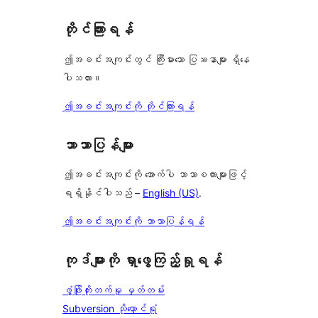
တိုင်ကြားရန်
ဤအခင်းအကျင်းတွင် ကြီးမားသော ပြဿနာများ ရှိနေ
ပါသလား။
ဤအခင်းအကျင်းကို တိုင်ကြားရန်
ဘာသာပြန်များ
ဤအခင်းအကျင်းကို အောက်ပါ ဘာသာစကားများဖြင့်
ရရှိနိုင်ပါသည် –
English (US)
.
ဤအခင်းအကျင်းကို ဘာသာပြန်ရန်
ကုဒ်များကို ရှာဖွေကြည့်ရှုရန်
ဖွံ့ဖြိုးတိုးတက်မှု မှတ်တမ်း
Subversion သိုလှောင်ရုံ