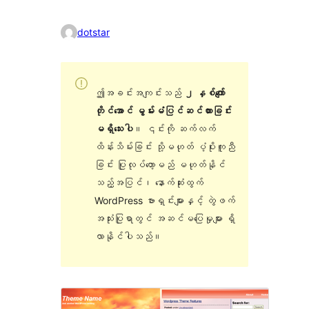
dotstar
ဤအခင်းအကျင်းသည်
၂ နှစ်ကျော်
တိုင်အောင် မွမ်းမံပြင်ဆင်ထားခြင်း
မရှိသေးပါ
။ ၎င်းကို ဆက်လက်
ထိန်းသိမ်းခြင်း သို့မဟုတ် ပံ့ပိုးကူညီ
ခြင်း ပြုလုပ်တော့မည် မဟုတ်နိုင်
သည့်အပြင်၊ နောက်ဆုံးထွက်
WordPress ဗားရှင်းများနှင့် တွဲဖက်
အသုံးပြုရာတွင် အဆင်မပြေမှုများ ရှိ
လာနိုင်ပါသည်။