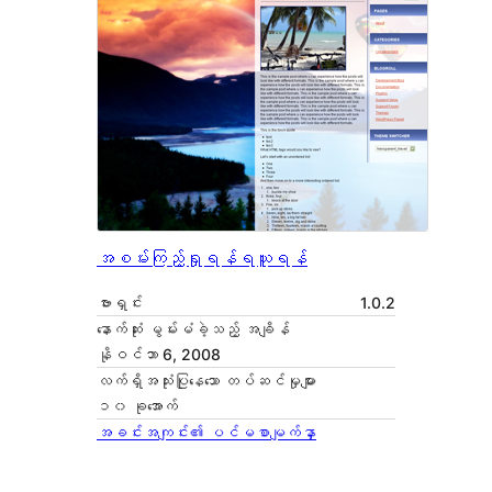
အစမ်းကြည့်ရှုရန်
ရယူရန်
ဗားရှင်း
1.0.2
နောက်ဆုံး မွမ်းမံခဲ့သည့် အချိန်
နိုဝင်ဘာ 6, 2008
လက်ရှိအသုံးပြုနေသော တပ်ဆင်မှုများ
၁၀ ခုအောက်
အခင်းအကျင်း၏ ပင်မစာမျက်နှာ