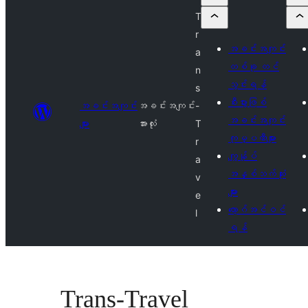
T
r
အခင်းအကျင်း
a
တစ်ခု တင်
n
သွင်းရန်
s
စီးပွားဖြစ်
အခင်းအကျင်း
အခင်းအကျင်း
-
အခင်းအကျင်း
များ
အားလုံး
T
ကုမ္ပဏီများ
r
ကျွန်ုပ်
a
အနှစ်သက်ဆုံး
v
များ
e
လော့ဂ်အင်ဝင်
l
ရန်
Trans-Travel