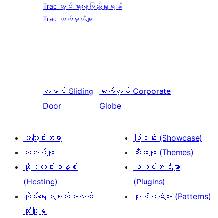
Trac တွင် ရှာဖွေကြည့်ရှုရန်
Trac လက်မှတ်များ
ယခင်
Sliding
ဆက်လုပ်
Corporate
Door
Globe
အကြောင်းအရာ
ပြခန်း (Showcase)
သတင်းများ
သီးမားများ (Themes)
ဟို့စတင်းစနစ်
ပလပ်အင်များ
(Hosting)
(Plugins)
ကိုယ်ရေးအချက်အလက်
ပုံစံငယ်များ (Patterns)
လုံခြုံမှု