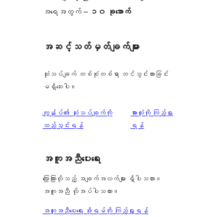
အရေအတွက် –
၁၀ ခုအောက်
အဆင့်သတ်မှတ်ချက်များ
သုံးသပ်ချက် တစ်စုံတစ်ရာ တင်သွင်းထားခြင်း
မရှိသေးပါ။
သုံးသပ်
ကျွန်ုပ်၏ သုံးသပ်ချက်ကို
အားလုံးကို ကြည့်ရှု
ချက်
ထည့်သွင်းရန်
ရန်
အကူအညီပေးရေး
ပြောကြားလိုသည့် အချက်အလက်များ ရှိပါသလား။
အကူအညီ လိုအပ်ပါသလား။
အကူအညီပေးရေး ဖိုရမ်ကို ကြည့်ရှုရန်