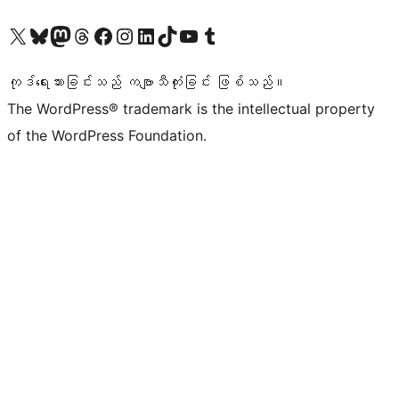
ကျွန်ုပ်တို့၏ X (ယခင် Twitter) အကောင့်သို့ သွားရောက်ကြည့်ရှုပါ
ကျွန်ုပ်တို့၏ Bluesky အကောင့်သို့ ဝင်ရောက်ကြည့်ရှုရန်
ကျွန်ုပ်တို့၏ Mastodon အကောင့်သို့ သွားရောက်ကြည့်ရှုပါ
ကျွန်ုပ်တို့၏ Threads အကောင့်သို့ ဝင်ရောက်ကြည့်ရှုရန်
ကျွန်ုပ်တို့၏ Facebook စာမျက်နှာသို့ သွားရောက်ကြည့်ရှုပါ
ကျွန်ုပ်တို့၏ Instagram အကောင့်သို့ သွားရောက်ကြည့်ရှုပါ
ကျွန်ုပ်တို့၏ LinkedIn အကောင့်သို့ သွားရောက်ကြည့်ရှုပါ
ကျွန်ုပ်တို့၏ TikTok အကောင့်သို့ ဝင်ရောက်ကြည့်ရှုရန်
ကျွန်ုပ်တို့၏ YouTube ချန်နယ်သို့ သွားရောက်ကြည့်ရှုပါ
ကျွန်ုပ်တို့၏ Tumblr အကောင့်သို့ ဝင်ရောက်ကြည့်ရှုရန်
ကုဒ်ရေးသားခြင်းသည် ကဗျာသီကုံးခြင်း ဖြစ်သည်။
The WordPress® trademark is the intellectual property
of the WordPress Foundation.