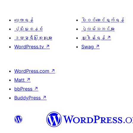
လေ့လာရန်
ပါဝင်ဆောင်ရွက်ရန်
ပံ့ပိုးမှုစနစ်
ပွဲလမ်းသဘင်များ
ဒဏ္ဍာရီပြုစုသူများ
လှူဒါန်းရန်
↗
WordPress.tv
↗
Swag
↗
WordPress.com
↗
Matt
↗
bbPress
↗
BuddyPress
↗