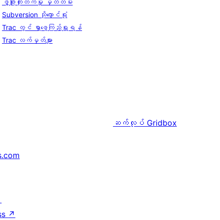
ဖွံ့ဖြိုးတိုးတက်မှု မှတ်တမ်း
Subversion သိုလှောင်ရုံ
Trac တွင် ရှာဖွေကြည့်ရှုရန်
Trac လက်မှတ်များ
ဆက်လုပ်
Gridbox
s.com
↗
ss
↗