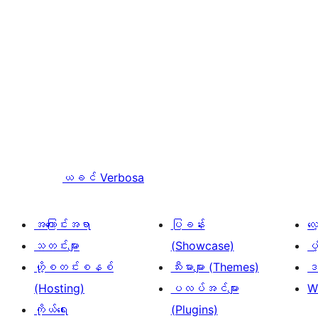
ယခင်
Verbosa
အကြောင်းအရာ
ပြခန်း
လ
သတင်းများ
(Showcase)
ပံ
ဟို့စတင်းစနစ်
သီးမားများ (Themes)
ဒဏ
(Hosting)
ပလပ်အင်များ
W
ကိုယ်ရေး
(Plugins)