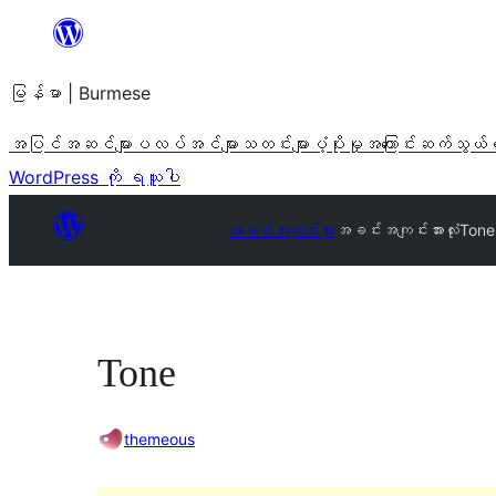
အကြောင်းအရာ
သို့
မြန်မာ | Burmese
ကျော်သွား
ရန်
အပြင်အဆင်များ
ပလပ်အင်များ
သတင်းများ
ပံ့ပိုးမှု
အကြောင်း
ဆက်သွယ်
WordPress ကို ရယူပါ
အခင်းအကျင်းများ
အခင်းအကျင်းအားလုံး
Tone
Tone
themeous