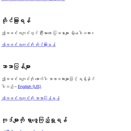
တိုင်ကြားရန်
ဤအခင်းအကျင်းတွင် ကြီးမားသော ပြဿနာများ ရှိနေပါသလား။
ဤအခင်းအကျင်းကို တိုင်ကြားရန်
ဘာသာပြန်များ
ဤအခင်းအကျင်းကို အောက်ပါ ဘာသာစကားများဖြင့် ရရှိနိုင်
ပါသည် –
English (US)
.
ဤအခင်းအကျင်းကို ဘာသာပြန်ရန်
ကုဒ်များကို ရှာဖွေကြည့်ရှုရန်