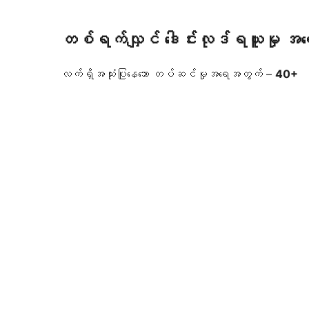
တစ်ရက်လျှင် ဒေါင်းလုဒ်ရယူမှု အ
လက်ရှိအသုံးပြုနေသော တပ်ဆင်မှုအရေအတွက် –
40+