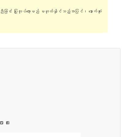
ူညီခြင်း ပြုလုပ်တော့မည် မဟုတ်နိုင်သည့်အပြင်၊ နောက်ဆုံး
အစမ်းကြည့်ရှုရန်
ရယူရန်
ဗားရှင်း
1.2.4
နောက်ဆုံး မွမ်းမံခဲ့သည့် အချိန်
နိုဝင်ဘာ 23, 2016
လက်ရှိအသုံးပြုနေသော တပ်ဆင်မှုများ
40+
အခင်းအကျင်း၏ ပင်မစာမျက်နှာ