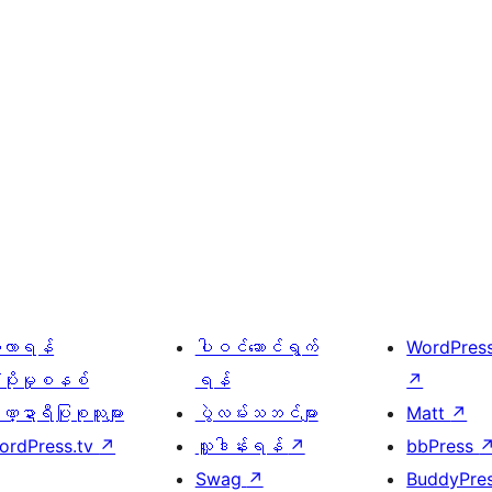
ေ့လာရန်
ပါဝင်ဆောင်ရွက်
WordPres
့ပိုးမှုစနစ်
ရန်
↗
္ဍာရီပြုစုသူများ
ပွဲလမ်းသဘင်များ
Matt
↗
ordPress.tv
↗
လှူဒါန်းရန်
↗
bbPress
Swag
↗
BuddyPre