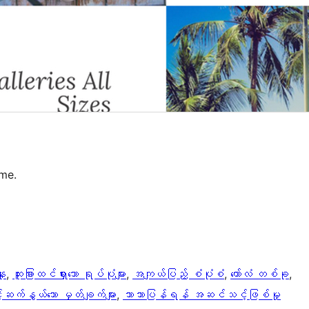
eme.
ူး
, 
ထူးခြားထင်ရှားသော ရုပ်ပုံများ
, 
အကျယ်ပြည့် စံပုံစံ
, 
ကော်လံ တစ်ခု
, 
ဆက်နွယ်သော မှတ်ချက်များ
, 
ဘာသာပြန်ရန် အဆင်သင့်ဖြစ်မှု