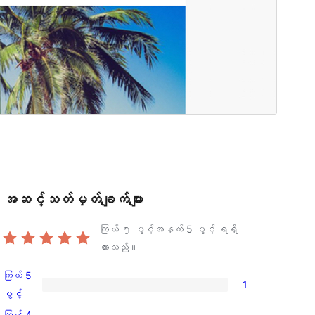
အဆင့်သတ်မှတ်ချက်များ
ကြယ် ၅ ပွင့်အနက်
5
ပွင့် ရရှိ
ထားသည်။
ကြယ် 5
1
ကြယ်
ပွင့်
5
ကြယ် 4