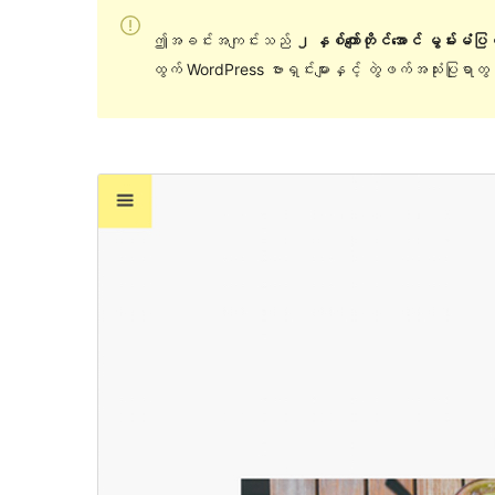
ဤအခင်းအကျင်းသည်
၂ နှစ်ကျော်တိုင်အောင် မွမ်းမံပ
ထွက် WordPress ဗားရှင်းများနှင့် တွဲဖက်အသုံးပြုရာ