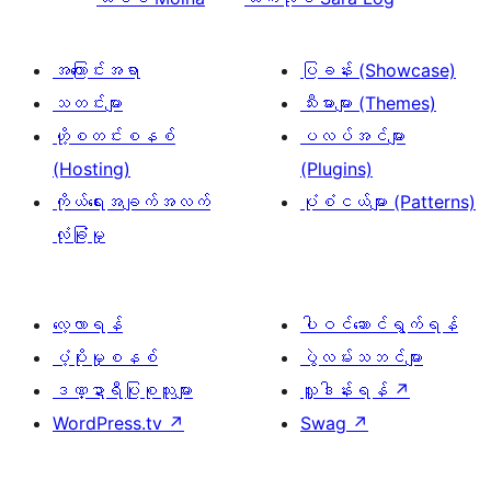
အကြောင်းအရာ
ပြခန်း (Showcase)
သတင်းများ
သီးမားများ (Themes)
ဟို့စတင်းစနစ်
ပလပ်အင်များ
(Hosting)
(Plugins)
ကိုယ်ရေးအချက်အလက်
ပုံစံငယ်များ (Patterns)
လုံခြုံမှု
လေ့လာရန်
ပါဝင်ဆောင်ရွက်ရန်
ပံ့ပိုးမှုစနစ်
ပွဲလမ်းသဘင်များ
ဒဏ္ဍာရီပြုစုသူများ
လှူဒါန်းရန်
↗
WordPress.tv
↗
Swag
↗