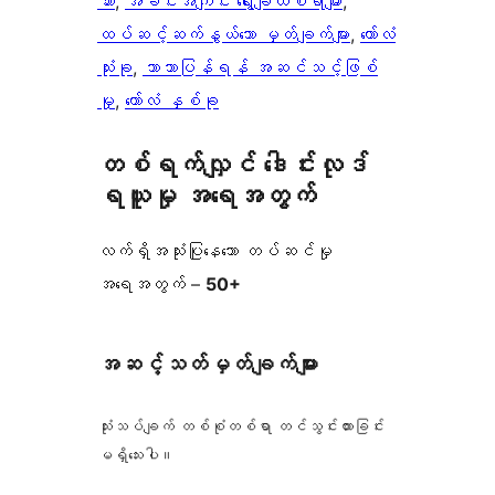
ဘား
, 
အခင်းအကျင်း ရွေးချယ်စရာများ
, 
ထပ်ဆင့်ဆက်နွယ်သော မှတ်ချက်များ
, 
ကော်လံ
သုံးခု
, 
ဘာသာပြန်ရန် အဆင်သင့်ဖြစ်
မှု
, 
ကော်လံ နှစ်ခု
တစ်ရက်လျှင် ဒေါင်းလုဒ်
ရယူမှု အရေအတွက်
လက်ရှိအသုံးပြုနေသော တပ်ဆင်မှု
အရေအတွက် –
50+
အဆင့်သတ်မှတ်ချက်များ
သုံးသပ်ချက် တစ်စုံတစ်ရာ တင်သွင်းထားခြင်း
မရှိသေးပါ။