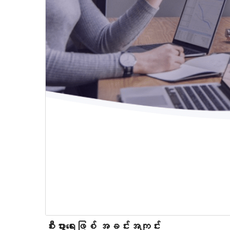
စီးပွားရေးဖြစ် အခင်းအကျင်း