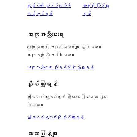
သုံးသပ်
ကျွန်ုပ်၏ သုံးသပ်ချက်ကို
အားလုံးကို ကြည့်ရှု
ချက်
ထည့်သွင်းရန်
ရန်
အကူအညီပေးရေး
ပြောကြားလိုသည့် အချက်အလက်များ ရှိပါသလား။
အကူအညီ လိုအပ်ပါသလား။
အကူအညီပေးရေး ဖိုရမ်ကို ကြည့်ရှုရန်
တိုင်ကြားရန်
ဤအခင်းအကျင်းတွင် ကြီးမားသော ပြဿနာများ ရှိနေ
ပါသလား။
ဤအခင်းအကျင်းကို တိုင်ကြားရန်
ဘာသာပြန်များ