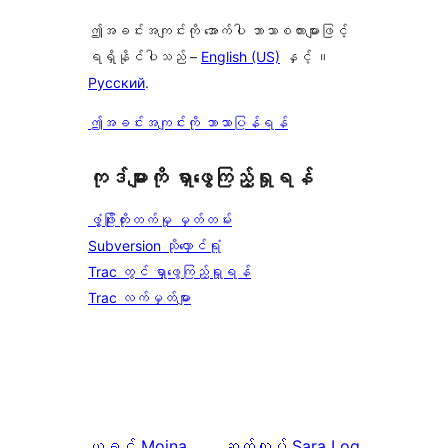
ဤအခင်းအကျင်းကို အောက်ပါ ဘာသာစကားများဖြင့်
ရရှိနိုင်ပါသည် –
English (US)
နှင့် ။
Русский
.
ဤအခင်းအကျင်းကို ဘာသာပြန်ရန်
ကုဒ်များကို ရှာဖွေကြည့်ရှုရန်
ဖွံ့ဖြိုးတိုးတက်မှု မှတ်တမ်း
Subversion သိုလှောင်ရုံ
Trac တွင် ရှာဖွေကြည့်ရှုရန်
Trac လက်မှတ်များ
ယခင်
Moina
ဆက်လုပ်
Sara Log