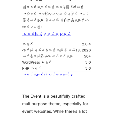
ဤအခင်းအကျင်းသည် အခမဲ့ဖြစ်သော်လည်း
အပိုဆောင်း အခကြေးငွေပေးရသော စီးပွားဖြစ် အဆင့်
မြှင့်တင်မှုများ သို့မဟုတ် ပံ့ပိုးကူညီမှုများကို ပေး
ဆောင်ပါသည်။
အစမ်းကြည့်ရှုရန်
ရယူရန်
ဗားရှင်း
2.0.4
နောက်ဆုံး မွမ်းမံခဲ့သည့် အချိန်
မတ် 13, 2026
လက်ရှိအသုံးပြုနေသော တပ်ဆင်မှုများ
50+
WordPress ဗားရှင်း
5.0
PHP ဗားရှင်း
5.6
အခင်းအကျင်း၏ ပင်မစာမျက်နှာ
The Event is a beautifully crafted
multipurpose theme, especially for
event websites. While there’s a lot