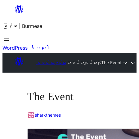
အကြောင်းအရာ
သို့
မြန်မာ | Burmese
ကျော်သွား
ရန်
WordPress ကို ရယူပါ
အခင်းအကျင်းများ
အခင်းအကျင်းအားလုံး
The Event
The Event
sharkthemes