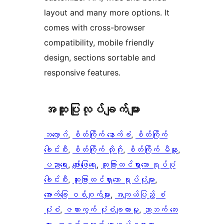
layout and many more options. It
comes with cross-browser
compatibility, mobile friendly
design, sections sortable and
responsive features.
အ​ထူး​ပြု​လုပ်​ချက်​များ
ဘလော့ဂ်
, 
စိတ်ကြိုက် နောက်ခံ
, 
စိတ်ကြိုက်
ခေါင်းစီး
, 
စိတ်ကြိုက် လိုဂို
, 
စိတ်ကြိုက် မီနူး
, 
ပညာရေး
, 
ဖျော်ဖြေရေး
, 
ထူးခြားထင်ရှားသော ရုပ်ပုံ
ခေါင်းစီး
, 
ထူးခြားထင်ရှားသော ရုပ်ပုံများ
, 
အောက်ခြေ ဝစ်ဂျက်များ
, 
အကျယ်ပြည့် စံ
ပုံစံ
, 
ဇယားကွက် ပုံစံချထားမှု
, 
ညာဘက် ဘေး