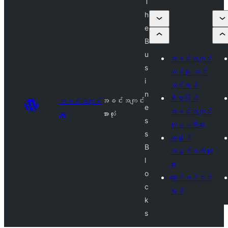
T
h
e
B
u
အခင်းအကျင်း
s
တစ်ခု တင်
i
သွင်းရန်
n
စီးပွားဖြစ်
အခင်းအကျင်း
အခင်းအကျင်း
e
အခင်းအကျင်း
များ
အားလုံး
s
ကုမ္ပဏီများ
s
ကျွန်ုပ်
B
အနှစ်သက်ဆုံး
l
များ
o
လော့ဂ်အင်ဝင်
c
ရန်
k
s