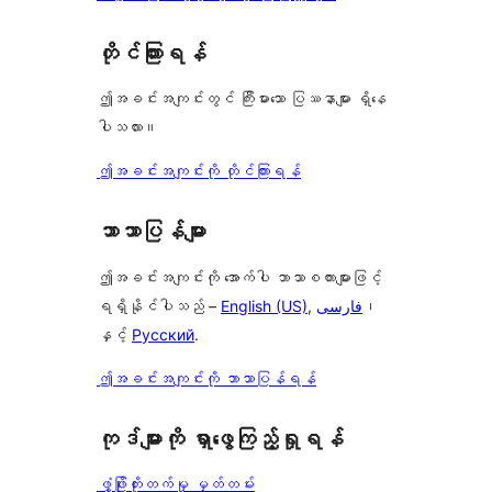
တိုင်ကြားရန်
ဤအခင်းအကျင်းတွင် ကြီးမားသော ပြဿနာများ ရှိနေ
ပါသလား။
ဤအခင်းအကျင်းကို တိုင်ကြားရန်
ဘာသာပြန်များ
ဤအခင်းအကျင်းကို အောက်ပါ ဘာသာစကားများဖြင့်
ရရှိနိုင်ပါသည် –
English (US)
,
فارسی
၊
နှင့်
Русский
.
ဤအခင်းအကျင်းကို ဘာသာပြန်ရန်
ကုဒ်များကို ရှာဖွေကြည့်ရှုရန်
ဖွံ့ဖြိုးတိုးတက်မှု မှတ်တမ်း