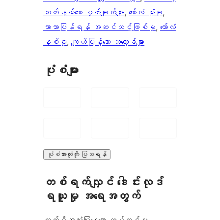
ဆက်နွယ်သော မှတ်ချက်များ
, 
ကော်လံ သုံးခု
, 
ဘာသာပြန်ရန် အဆင်သင့်ဖြစ်မှု
, 
ကော်လံ
နှစ်ခု
, 
ကျယ်ပြန့်သော ဘလော့ခ်များ
ပုံစံများ
ပုံစံအားလုံးကို ပြသရန်
တစ်ရက်လျှင် ဒေါင်းလုဒ်
ရယူမှု အရေအတွက်