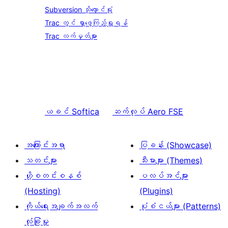
Subversion သိုလှောင်ရုံ
Trac တွင် ရှာဖွေကြည့်ရှုရန်
Trac လက်မှတ်များ
ယခင်
Softica
ဆက်လုပ်
Aero FSE
အကြောင်းအရာ
ပြခန်း (Showcase)
သတင်းများ
သီးမားများ (Themes)
ဟို့စတင်းစနစ်
ပလပ်အင်များ
(Hosting)
(Plugins)
ကိုယ်ရေးအချက်အလက်
ပုံစံငယ်များ (Patterns)
လုံခြုံမှု