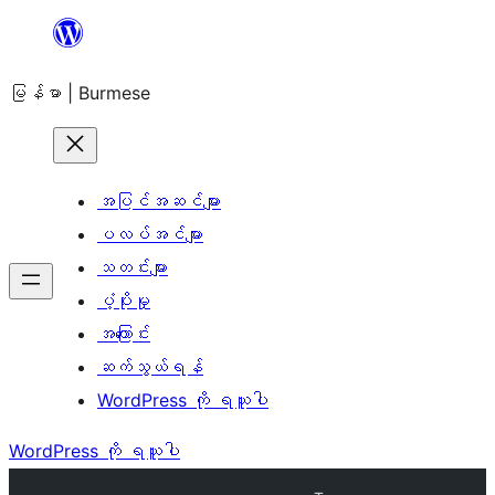
အကြောင်းအရာ
သို့
မြန်မာ | Burmese
ကျော်သွား
ရန်
အပြင်အဆင်များ
ပလပ်အင်များ
သတင်းများ
ပံ့ပိုးမှု
အကြောင်း
ဆက်သွယ်ရန်
WordPress ကို ရယူပါ
WordPress ကို ရယူပါ