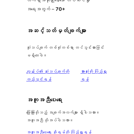
လက်ရှိအသုံးပြုနေသော တပ်ဆင်မှု
အရေအတွက် –
70+
အဆင့်သတ်မှတ်ချက်များ
သုံးသပ်ချက် တစ်စုံတစ်ရာ တင်သွင်းထားခြင်း
မရှိသေးပါ။
သုံးသပ်
ကျွန်ုပ်၏ သုံးသပ်ချက်ကို
အားလုံးကို ကြည့်ရှု
ချက်
ထည့်သွင်းရန်
ရန်
အကူအညီပေးရေး
ပြောကြားလိုသည့် အချက်အလက်များ ရှိပါသလား။
အကူအညီ လိုအပ်ပါသလား။
အကူအညီပေးရေး ဖိုရမ်ကို ကြည့်ရှုရန်