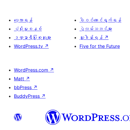
လေ့လာရန်
ပါဝင်ဆောင်ရွက်ရန်
ပံ့ပိုးမှုစနစ်
ပွဲလမ်းသဘင်များ
ဒဏ္ဍာရီပြုစုသူများ
လှူဒါန်းရန်
↗
WordPress.tv
↗
Five for the Future
WordPress.com
↗
Matt
↗
bbPress
↗
BuddyPress
↗