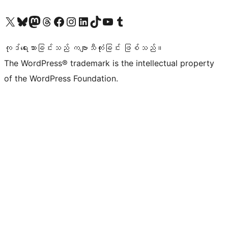
ကျွန်ုပ်တို့၏ X (ယခင် Twitter) အကောင့်သို့ သွားရောက်ကြည့်ရှုပါ
ကျွန်ုပ်တို့၏ Bluesky အကောင့်သို့ ဝင်ရောက်ကြည့်ရှုရန်
ကျွန်ုပ်တို့၏ Mastodon အကောင့်သို့ သွားရောက်ကြည့်ရှုပါ
ကျွန်ုပ်တို့၏ Threads အကောင့်သို့ ဝင်ရောက်ကြည့်ရှုရန်
ကျွန်ုပ်တို့၏ Facebook စာမျက်နှာသို့ သွားရောက်ကြည့်ရှုပါ
ကျွန်ုပ်တို့၏ Instagram အကောင့်သို့ သွားရောက်ကြည့်ရှုပါ
ကျွန်ုပ်တို့၏ LinkedIn အကောင့်သို့ သွားရောက်ကြည့်ရှုပါ
ကျွန်ုပ်တို့၏ TikTok အကောင့်သို့ ဝင်ရောက်ကြည့်ရှုရန်
ကျွန်ုပ်တို့၏ YouTube ချန်နယ်သို့ သွားရောက်ကြည့်ရှုပါ
ကျွန်ုပ်တို့၏ Tumblr အကောင့်သို့ ဝင်ရောက်ကြည့်ရှုရန်
ကုဒ်ရေးသားခြင်းသည် ကဗျာသီကုံးခြင်း ဖြစ်သည်။
The WordPress® trademark is the intellectual property
of the WordPress Foundation.