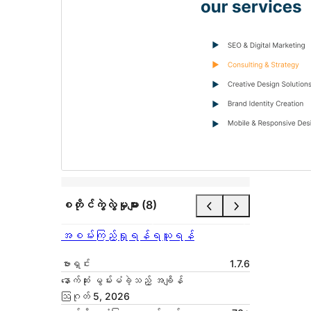
စတိုင်ကွဲလွဲမှုများ (8)
အစမ်းကြည့်ရှုရန်
ရယူရန်
ဗားရှင်း
1.7.6
နောက်ဆုံး မွမ်းမံခဲ့သည့် အချိန်
ဩဂုတ် 5, 2026