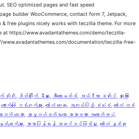
out. SEO optimized pages and fast speed
 page builder WooCommerce, contact form 7, Jetpack,
 free plugins nicely works with teczilla theme. For more
e at https://www.avadantathemes.com/demo/teczilla-
s://www.avadantathemes.com/documentation/teczilla-free-
က် လိုဂို
, 
စိတ်ကြိုက် မီနူး
, 
အီးကောမတ်စ်
, 
အယ်ဒီတာ စတိုင်
, 
ထူးခြား
 
အောက်ခြေ ဝစ်ဂျက်များ
, 
ကော်လံ လေးခု
, 
အကျယ်ပြည့် စံပုံစံ
, 
ကော်လံ တစ်
ညာဘက် ဘေးဘား
, 
ညာမှဘယ်ဖတ်ရသော ဘာသာစကား အထောက်အပံ့
, 
တ်ချက်များ
, 
ဘာသာပြန်ရန် အဆင်သင့်ဖြစ်မှု
, 
ကော်လံ နှစ်ခု