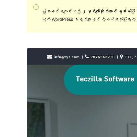
ဤအခင်းအကျင်းသည်
၂ နှစ်ကျော်တိုင်အောင် မွမ်းမံပ
ထွက် WordPress ဗားရှင်းများနှင့် တွဲဖက်အသုံးပြုရာ