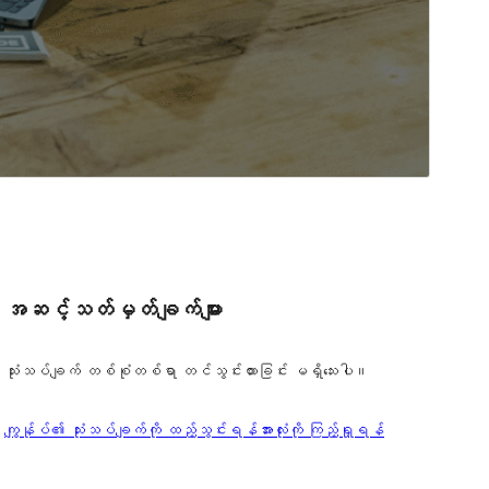
အဆင့်သတ်မှတ်ချက်များ
သုံးသပ်ချက် တစ်စုံတစ်ရာ တင်သွင်းထားခြင်း မရှိသေးပါ။
သုံးသပ်
ကျွန်ုပ်၏ သုံးသပ်ချက်ကို ထည့်သွင်းရန်
အားလုံးကို ကြည့်ရှုရန်
ချက်