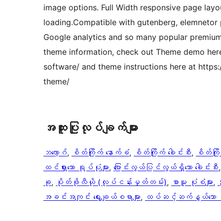
image options. Full Width responsive page lay
loading.Compatible with gutenberg, elemnetor
Google analytics and so many popular premium &
theme information, check out Theme demo her
software/ and theme instructions here at http
theme/
အ​ထူး​ပြု​လုပ်​ချက်​များ
ဘလော့ဂ်
, 
စိတ်ကြိုက် နောက်ခံ
, 
စိတ်ကြိုက် ခေါင်းစီး
, 
စိတ်ကြို
ထင်ရှားသော ရုပ်ပုံများ
, 
ပြောင်းလွယ်ပြင်လွယ်ရှိသော ခေါင်းစီး
,
ခု
, 
ပိုတ်ဖိုလီယို (လုပ်ငန်းမှတ်တမ်း)
, 
စာမူ ပုံစံများ
, 
အခင်းအကျင်း ရွေးချယ်စရာများ
, 
ထပ်ဆင့်ဆက်နွယ်သော မှ