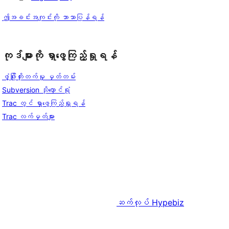
ဤအခင်းအကျင်းကို ဘာသာပြန်ရန်
ကုဒ်များကို ရှာဖွေကြည့်ရှုရန်
ဖွံ့ဖြိုးတိုးတက်မှု မှတ်တမ်း
Subversion သိုလှောင်ရုံ
Trac တွင် ရှာဖွေကြည့်ရှုရန်
Trac လက်မှတ်များ
ဆက်လုပ်
Hypebiz