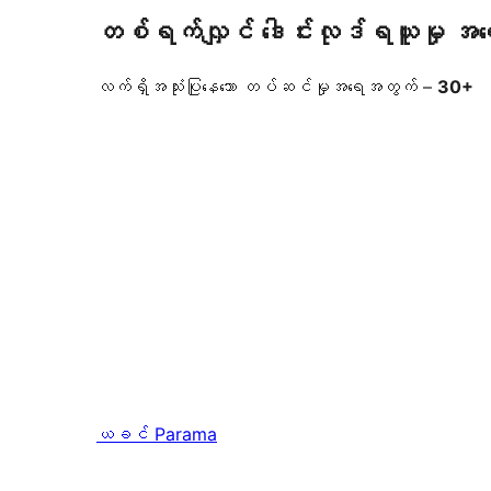
တစ်ရက်လျှင် ဒေါင်းလုဒ်ရယူမှု အ
လက်ရှိအသုံးပြုနေသော တပ်ဆင်မှုအရေအတွက် –
30+
ယခင်
Parama