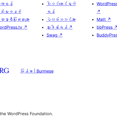
ေ့လာရန်
ပါဝင်ဆောင်ရွက်
WordPres
့ပိုးမှုစနစ်
ရန်
↗
္ဍာရီပြုစုသူများ
ပွဲလမ်းသဘင်များ
Matt
↗
ordPress.tv
↗
လှူဒါန်းရန်
↗
bbPress
Swag
↗
BuddyPre
မြန်မာ | Burmese
 the WordPress Foundation.