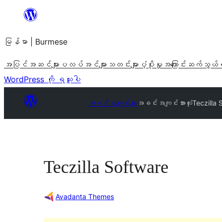
အကြောင်းအရာ
သို့
မြန်မာ | Burmese
ကျော်သွား
ရန်
အပြင်အဆင်များ
ပလပ်အင်များ
သတင်းများ
ပံ့ပိုးမှု
အကြောင်း
ဆက်သွယ်
WordPress ကို ရယူပါ
အခင်းအကျင်းများ
အခင်းအကျင်းအားလုံး
Teczilla 
Teczilla Software
Avadanta Themes