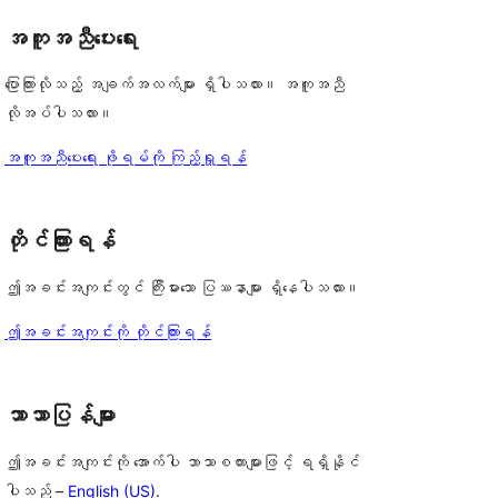
အကူအညီပေးရေး
ပြောကြားလိုသည့် အချက်အလက်များ ရှိပါသလား။ အကူအညီ
လိုအပ်ပါသလား။
အကူအညီပေးရေး ဖိုရမ်ကို ကြည့်ရှုရန်
တိုင်ကြားရန်
ဤအခင်းအကျင်းတွင် ကြီးမားသော ပြဿနာများ ရှိနေပါသလား။
ဤအခင်းအကျင်းကို တိုင်ကြားရန်
ဘာသာပြန်များ
ဤအခင်းအကျင်းကို အောက်ပါ ဘာသာစကားများဖြင့် ရရှိနိုင်
ပါသည် –
English (US)
.