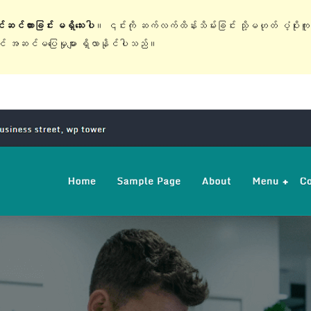
ြင်ဆင်ထားခြင်း မရှိသေးပါ
။ ၎င်းကို ဆက်လက်ထိန်းသိမ်းခြင်း သို့မဟုတ် ပံ့ပိုးက
တွင် အဆင်မပြေမှုများ ရှိလာနိုင်ပါသည်။