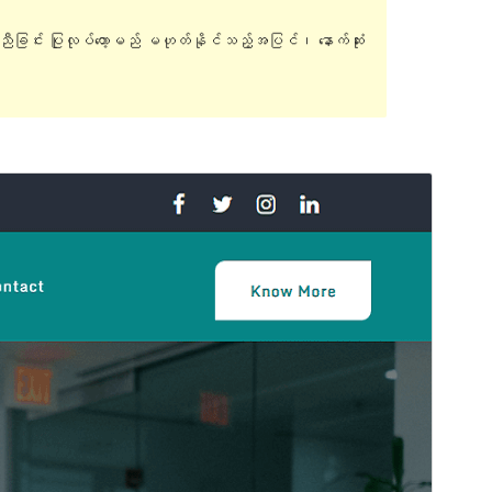
ူညီခြင်း ပြုလုပ်တော့မည် မဟုတ်နိုင်သည့်အပြင်၊ နောက်ဆုံး
အစမ်းကြည့်ရှုရန်
ရယူရန်
ဤအရာသည်
Teczilla
၏ အခင်းအကျင်းခွဲ
(Child Theme) ဖြစ်ပါသည်။
ဗားရှင်း
1.0.1
နောက်ဆုံး မွမ်းမံခဲ့သည့် အချိန်
စက်တင်ဘာ 15, 2022
လက်ရှိအသုံးပြုနေသော တပ်ဆင်မှုများ
30+
WordPress ဗားရှင်း
5.0
PHP ဗားရှင်း
5.6