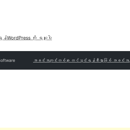
ရန်
WordPress ကို ရယူပါ
Software
အခင်းအကျင်းတစ်ခု တင်သွင်းရန်
စီးပွားဖြစ် အခင်းအက