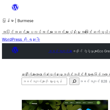
အကြောင်းအရာ
သို့
မြန်မာ | Burmese
ကျော်သွား
ရန်
အပြင်အဆင်များ
ပလပ်အင်များ
သတင်းများ
ပံ့ပိုးမှု
အကြောင်း
ဆက်သွယ်
WordPress ကို ရယူပါ
အခင်းအကျင်းများ
စတိုင် ကွဲလွဲမှုများ
Eco Gr
လူကြိုက်များသော
နောက်ဆုံးထွက်
လူမှုအသိုင်းအဝိုင်း
စီးပွားရေးဖြစ်
ဘလော့ခ
ရှာ
အခင်းအကျင်း 828 ခ
ပါ
စ
တိုင်