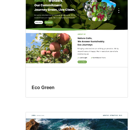
ကွဲလွဲ
မှု
များ
Eco Green