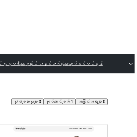
း ကုမ္ပဏီများ
ကျွန်ုပ် အနှစ်သက်ဆုံးများ
လော့ဂ်အင်ဝင်ရန်
ပုံစံချထားမှုများ
0
လုပ်ဆောင်ချက်
1
အကြောင်းအရာများ
0