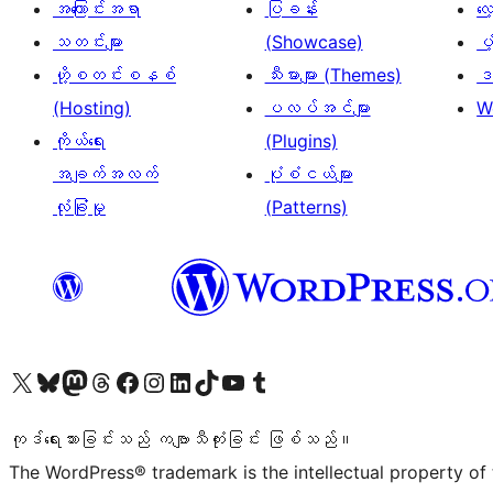
အကြောင်းအရာ
ပြခန်း
လ
သတင်းများ
(Showcase)
ပံ
ဟို့စတင်းစနစ်
သီးမားများ (Themes)
ဒဏ
(Hosting)
ပလပ်အင်များ
W
ကိုယ်ရေး
(Plugins)
အချက်အလက်
ပုံစံငယ်များ
လုံခြုံမှု
(Patterns)
ကျွန်ုပ်တို့၏ X (ယခင် Twitter) အကောင့်သို့ သွားရောက်ကြည့်ရှုပါ
ကျွန်ုပ်တို့၏ Bluesky အကောင့်သို့ ဝင်ရောက်ကြည့်ရှုရန်
ကျွန်ုပ်တို့၏ Mastodon အကောင့်သို့ သွားရောက်ကြည့်ရှုပါ
ကျွန်ုပ်တို့၏ Threads အကောင့်သို့ ဝင်ရောက်ကြည့်ရှုရန်
ကျွန်ုပ်တို့၏ Facebook စာမျက်နှာသို့ သွားရောက်ကြည့်ရှုပါ
ကျွန်ုပ်တို့၏ Instagram အကောင့်သို့ သွားရောက်ကြည့်ရှုပါ
ကျွန်ုပ်တို့၏ LinkedIn အကောင့်သို့ သွားရောက်ကြည့်ရှုပါ
ကျွန်ုပ်တို့၏ TikTok အကောင့်သို့ ဝင်ရောက်ကြည့်ရှုရန်
ကျွန်ုပ်တို့၏ YouTube ချန်နယ်သို့ သွားရောက်ကြည့်ရှုပါ
ကျွန်ုပ်တို့၏ Tumblr အကောင့်သို့ ဝင်ရောက်ကြည့်ရှုရန်
ကုဒ်ရေးသားခြင်းသည် ကဗျာသီကုံးခြင်း ဖြစ်သည်။
The WordPress® trademark is the intellectual property of