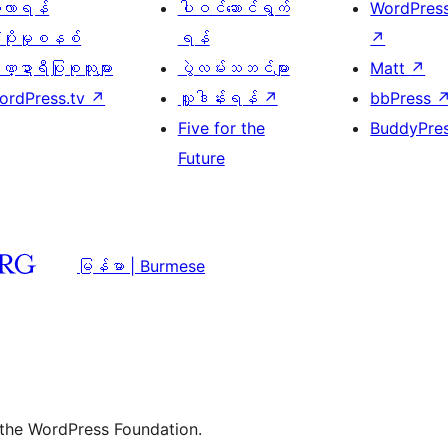
ေ့လာရန်
ပါဝင်ဆောင်ရွက်
WordPres
့ပိုးမှုစနစ်
ရန်
↗
္ဍာရီပြုစုသူများ
ပွဲလမ်းသဘင်များ
Matt
↗
ordPress.tv
↗
လှူဒါန်းရန်
↗
bbPress
Five for the
BuddyPre
Future
မြန်မာ | Burmese
 the WordPress Foundation.