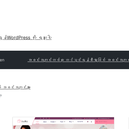
ရန်
WordPress ကို ရယူပါ
een
အခင်းအကျင်းတစ်ခု တင်သွင်းရန်
စီးပွားဖြစ် အခင်းအကျင်
် အခင်းအကျင်းများ
ု