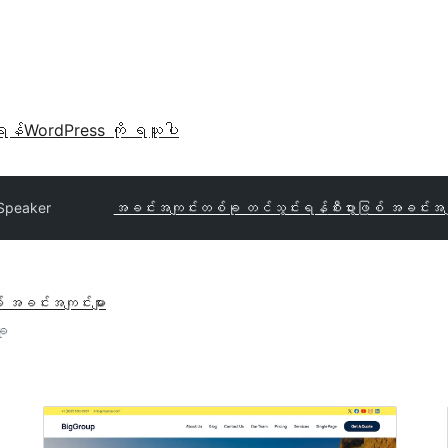
ရန်
WordPress ကို ရယူပါ
 Speaker
အခင်းအကျင်းတစ်ခု တင်သွင်းရန်
စီးပွားဖြစ် အခင်းအက
် အခင်းအကျင်းများ
ခု