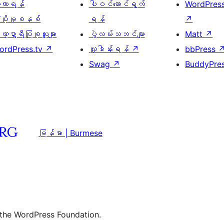
ေ့လာရန်
ပါဝင်ဆောင်ရွက်
WordPres
့ပိုးမှုစနစ်
ရန်
↗
္ဍာရီပြုစုသူများ
ပွဲလမ်းသဘင်များ
Matt
↗
ordPress.tv
↗
လှူဒါန်းရန်
↗
bbPress
Swag
↗
BuddyPre
မြန်မာ | Burmese
 the WordPress Foundation.