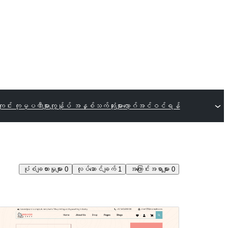
ျင်း ကုမ္ပဏီများ
ကျွန်ုပ် အနှစ်သက်ဆုံးများ
လော့ဂ်အင်ဝင်ရန်
ပုံစံချထားမှုများ
0
လုပ်ဆောင်ချက်
1
အကြောင်းအရာများ
0