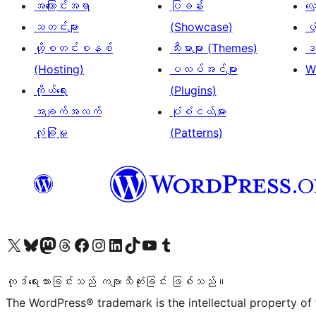
အကြောင်းအရာ
ပြခန်း
လ
သတင်းများ
(Showcase)
ပံ
ဟို့စတင်းစနစ်
သီးမားများ (Themes)
ဒဏ
(Hosting)
ပလပ်အင်များ
W
ကိုယ်ရေး
(Plugins)
အချက်အလက်
ပုံစံငယ်များ
လုံခြုံမှု
(Patterns)
ကျွန်ုပ်တို့၏ X (ယခင် Twitter) အကောင့်သို့ သွားရောက်ကြည့်ရှုပါ
ကျွန်ုပ်တို့၏ Bluesky အကောင့်သို့ ဝင်ရောက်ကြည့်ရှုရန်
ကျွန်ုပ်တို့၏ Mastodon အကောင့်သို့ သွားရောက်ကြည့်ရှုပါ
ကျွန်ုပ်တို့၏ Threads အကောင့်သို့ ဝင်ရောက်ကြည့်ရှုရန်
ကျွန်ုပ်တို့၏ Facebook စာမျက်နှာသို့ သွားရောက်ကြည့်ရှုပါ
ကျွန်ုပ်တို့၏ Instagram အကောင့်သို့ သွားရောက်ကြည့်ရှုပါ
ကျွန်ုပ်တို့၏ LinkedIn အကောင့်သို့ သွားရောက်ကြည့်ရှုပါ
ကျွန်ုပ်တို့၏ TikTok အကောင့်သို့ ဝင်ရောက်ကြည့်ရှုရန်
ကျွန်ုပ်တို့၏ YouTube ချန်နယ်သို့ သွားရောက်ကြည့်ရှုပါ
ကျွန်ုပ်တို့၏ Tumblr အကောင့်သို့ ဝင်ရောက်ကြည့်ရှုရန်
ကုဒ်ရေးသားခြင်းသည် ကဗျာသီကုံးခြင်း ဖြစ်သည်။
The WordPress® trademark is the intellectual property of