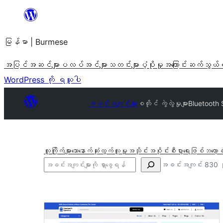
အကြောင်းအရာ
သို့
မြန်မာ | Burmese
ကျော်သွား
ရန်
အပြင်အဆင်များ
ပလပ်အင်များ
သတင်းများ
ပံ့ပိုးမှု
အကြောင်း
ဆက်သွယ်
WordPress ကို ရယူပါ
အခင်းအကျင်းများ
စတိုင် ကွဲလွဲမှုများ
Bluetooth
လူကြိုက်များသော
နောက်ဆုံးထွက်
လူမှုအသိုင်းအဝိုင်း
စီးပွားရေးဖြစ်
ဘလော့ခ
ရှာ
အခင်းအကျင်း 830 
ပါ
စ
တိုင်