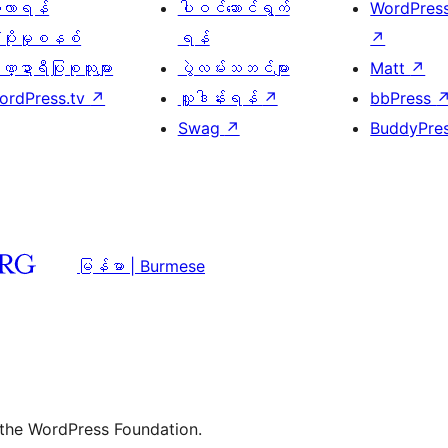
ေ့လာရန်
ပါဝင်ဆောင်ရွက်
WordPres
့ပိုးမှုစနစ်
ရန်
↗
္ဍာရီပြုစုသူများ
ပွဲလမ်းသဘင်များ
Matt
↗
ordPress.tv
↗
လှူဒါန်းရန်
↗
bbPress
Swag
↗
BuddyPre
မြန်မာ | Burmese
 the WordPress Foundation.