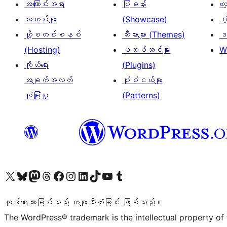
အကြောင်းအရာ
ပြခန်း
လ
သတင်းများ
(Showcase)
ပံ
ဟို့စတင်းစနစ်
သီးမားများ (Themes)
ဒဏ
(Hosting)
ပလပ်အင်များ
W
ကိုယ်ရေး
(Plugins)
အချက်အလက်
ပုံစံငယ်များ
လုံခြုံမှု
(Patterns)
ကျွန်ုပ်တို့၏ X (ယခင် Twitter) အကောင့်သို့ သွားရောက်ကြည့်ရှုပါ
ကျွန်ုပ်တို့၏ Bluesky အကောင့်သို့ ဝင်ရောက်ကြည့်ရှုရန်
ကျွန်ုပ်တို့၏ Mastodon အကောင့်သို့ သွားရောက်ကြည့်ရှုပါ
ကျွန်ုပ်တို့၏ Threads အကောင့်သို့ ဝင်ရောက်ကြည့်ရှုရန်
ကျွန်ုပ်တို့၏ Facebook စာမျက်နှာသို့ သွားရောက်ကြည့်ရှုပါ
ကျွန်ုပ်တို့၏ Instagram အကောင့်သို့ သွားရောက်ကြည့်ရှုပါ
ကျွန်ုပ်တို့၏ LinkedIn အကောင့်သို့ သွားရောက်ကြည့်ရှုပါ
ကျွန်ုပ်တို့၏ TikTok အကောင့်သို့ ဝင်ရောက်ကြည့်ရှုရန်
ကျွန်ုပ်တို့၏ YouTube ချန်နယ်သို့ သွားရောက်ကြည့်ရှုပါ
ကျွန်ုပ်တို့၏ Tumblr အကောင့်သို့ ဝင်ရောက်ကြည့်ရှုရန်
ကုဒ်ရေးသားခြင်းသည် ကဗျာသီကုံးခြင်း ဖြစ်သည်။
The WordPress® trademark is the intellectual property of