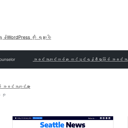
ရန်
WordPress ကို ရယူပါ
ounselor
အခင်းအကျင်းတစ်ခု တင်သွင်းရန်
စီးပွားဖြစ် အခင်းအက
် အခင်းအကျင်းများ
 ခု