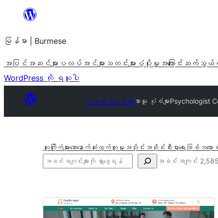
အကြောင်းအရာ
သို့
မြန်မာ | Burmese
ကျော်သွား
ရန်
အပြင်အဆင်များ
ပလပ်အင်များ
သတင်းများ
ပံ့ပိုးမှု
အကြောင်း
ဆက်သွယ်
WordPress ကို ရယူပါ
အခင်းအကျင်းများ
စာမူ ပုံစံများ
Psychologist C
လူကြိုက်များသော
နောက်ဆုံးထွက်
လူမှုအသိုင်းအဝိုင်း
စီးပွားရေးဖြစ်
ဘလော့ခ
ရှာ
အခင်းအကျင်း 2,585
ပါ
စာမူ
ပုံစံ