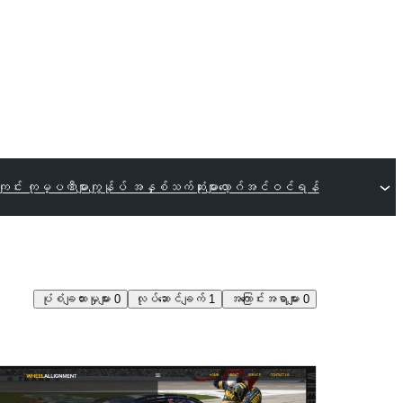
ျင်း ကုမ္ပဏီများ
ကျွန်ုပ် အနှစ်သက်ဆုံးများ
လော့ဂ်အင်ဝင်ရန်
ပုံစံချထားမှုများ
0
လုပ်ဆောင်ချက်
1
အကြောင်းအရာများ
0