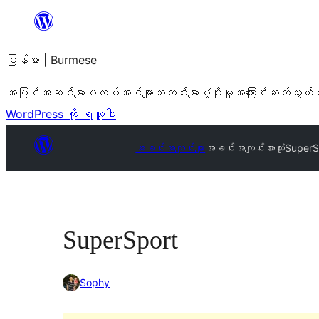
အကြောင်းအရာ
သို့
မြန်မာ | Burmese
ကျော်သွား
ရန်
အပြင်အဆင်များ
ပလပ်အင်များ
သတင်းများ
ပံ့ပိုးမှု
အကြောင်း
ဆက်သွယ်
WordPress ကို ရယူပါ
အခင်းအကျင်းများ
အခင်းအကျင်းအားလုံး
SuperS
SuperSport
Sophy