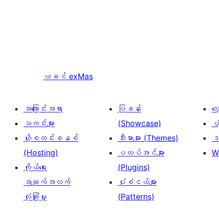
ယခင်
exMas
အကြောင်းအရာ
ပြခန်း
လ
သတင်းများ
(Showcase)
ပံ
ဟို့စတင်းစနစ်
သီးမားများ (Themes)
ဒဏ
(Hosting)
ပလပ်အင်များ
W
ကိုယ်ရေး
(Plugins)
အချက်အလက်
ပုံစံငယ်များ
လုံခြုံမှု
(Patterns)