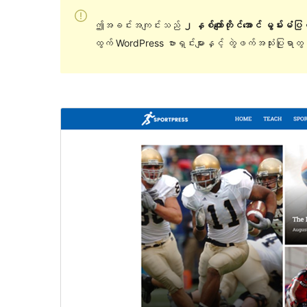
ဤအခင်းအကျင်းသည်
၂ နှစ်ကျော်တိုင်အောင် မွမ်းမံပ
ထွက် WordPress ဗားရှင်းများနှင့် တွဲဖက်အသုံးပြုရာ