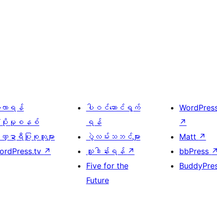
ေ့လာရန်
ပါဝင်ဆောင်ရွက်
WordPres
့ပိုးမှုစနစ်
ရန်
↗
္ဍာရီပြုစုသူများ
ပွဲလမ်းသဘင်များ
Matt
↗
ordPress.tv
↗
လှူဒါန်းရန်
↗
bbPress
Five for the
BuddyPre
Future