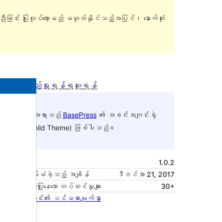
ူညီခြင်း ပြုလုပ်တော့မည် မဟုတ်နိုင်သည့်အပြင်၊ နောက်ဆုံး
အစမ်းကြည့်ရှုရန်
ရယူရန်
ဤအရာသည်
BasePress
၏ အခင်းအကျင်းခွဲ
(Child Theme) ဖြစ်ပါသည်။
ဗားရှင်း
1.0.2
နောက်ဆုံး မွမ်းမံခဲ့သည့် အချိန်
ဒီဇင်ဘာ 21, 2017
လက်ရှိအသုံးပြုနေသော တပ်ဆင်မှုများ
30+
အခင်းအကျင်း၏ ပင်မစာမျက်နှာ