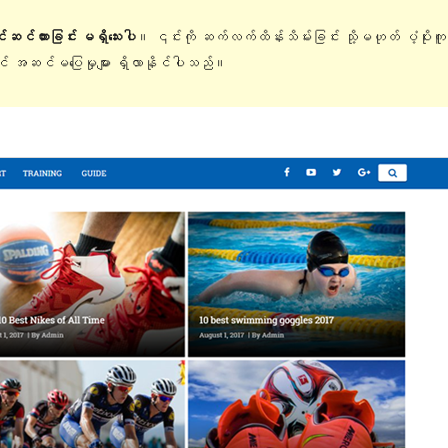
ြင်ဆင်ထားခြင်း မရှိသေးပါ
။ ၎င်းကို ဆက်လက်ထိန်းသိမ်းခြင်း သို့မဟုတ် ပံ့ပိုးက
တွင် အဆင်မပြေမှုများ ရှိလာနိုင်ပါသည်။