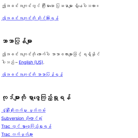
ဤအခင်းအကျင်းတွင် ကြီးမားသော ပြဿနာများ ရှိနေပါသလား။
ဤအခင်းအကျင်းကို တိုင်ကြားရန်
ဘာသာပြန်များ
ဤအခင်းအကျင်းကို အောက်ပါ ဘာသာစကားများဖြင့် ရရှိနိုင်
ပါသည် –
English (US)
.
ဤအခင်းအကျင်းကို ဘာသာပြန်ရန်
ကုဒ်များကို ရှာဖွေကြည့်ရှုရန်
ဖွံ့ဖြိုးတိုးတက်မှု မှတ်တမ်း
Subversion သိုလှောင်ရုံ
Trac တွင် ရှာဖွေကြည့်ရှုရန်
Trac လက်မှတ်များ