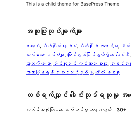
This is a child theme for BasePress Theme
အ​ထူး​ပြု​လုပ်​ချက်​များ
ဘလော့ဂ်
, 
စိတ်ကြိုက် နောက်ခံ
, 
စိတ်ကြိုက် အရောင်များ
, 
စိတ်က
ထင်ရှားသော ရုပ်ပုံများ
, 
ပြောင်းလွယ်ပြင်လွယ်ရှိသော ခေါင်းစီး
,
ညာဘက် ဘေးဘား
, 
ထိပ်ဆုံးတွင် ကပ်ထားသော စာမူ
, 
အခင်းအကျင
ဘာသာပြန်ရန် အဆင်သင့်ဖြစ်မှု
, 
ကော်လံ နှစ်ခု
တစ်ရက်လျှင် ဒေါင်းလုဒ်ရယူမှု အ
လက်ရှိအသုံးပြုနေသော တပ်ဆင်မှုအရေအတွက် –
30+