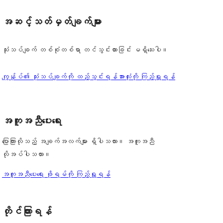
အဆင့်သတ်မှတ်ချက်များ
သုံးသပ်ချက် တစ်စုံတစ်ရာ တင်သွင်းထားခြင်း မရှိသေးပါ။
သုံးသပ်
ကျွန်ုပ်၏ သုံးသပ်ချက်ကို ထည့်သွင်းရန်
အားလုံးကို ကြည့်ရှုရန်
ချက်
, 
အကူအညီပေးရေး
ပြောကြားလိုသည့် အချက်အလက်များ ရှိပါသလား။ အကူအညီ
လိုအပ်ပါသလား။
အကူအညီပေးရေး ဖိုရမ်ကို ကြည့်ရှုရန်
တိုင်ကြားရန်