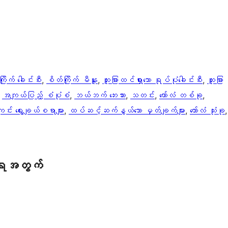
ြိုက် ခေါင်းစီး
, 
စိတ်ကြိုက် မီနူး
, 
ထူးခြားထင်ရှားသော ရုပ်ပုံခေါင်းစီး
, 
ထူးခြား
 
အကျယ်ပြည့် စံပုံစံ
, 
ဘယ်ဘက် ဘေးဘား
, 
သတင်း
, 
ကော်လံ တစ်ခု
, 
်း ရွေးချယ်စရာများ
, 
ထပ်ဆင့်ဆက်နွယ်သော မှတ်ချက်များ
, 
ကော်လံ သုံးခု
ရေအတွက်