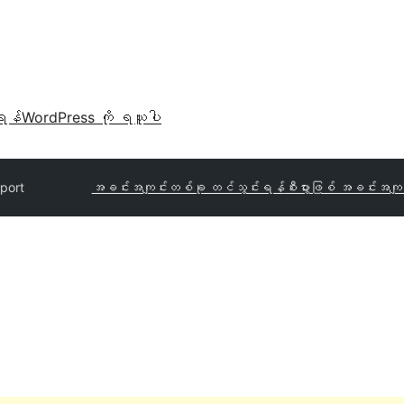
ရန်
WordPress ကို ရယူပါ
port
အခင်းအကျင်းတစ်ခု တင်သွင်းရန်
စီးပွားဖြစ် အခင်းအကျင