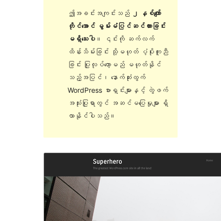
ဤအခင်းအကျင်းသည်
၂ နှစ်ကျော်
တိုင်အောင် မွမ်းမံပြင်ဆင်ထားခြင်း
မရှိသေးပါ
။ ၎င်းကို ဆက်လက်
ထိန်းသိမ်းခြင်း သို့မဟုတ် ပံ့ပိုးကူညီ
ခြင်း ပြုလုပ်တော့မည် မဟုတ်နိုင်
သည့်အပြင်၊ နောက်ဆုံးထွက်
WordPress ဗားရှင်းများနှင့် တွဲဖက်
အသုံးပြုရာတွင် အဆင်မပြေမှုများ ရှိ
လာနိုင်ပါသည်။