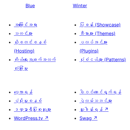
Blue
Winter
အကြောင်းအရာ
ပြခန်း (Showcase)
သတင်းများ
သီးမားများ (Themes)
ဟို့စတင်းစနစ်
ပလပ်အင်များ
(Hosting)
(Plugins)
ကိုယ်ရေးအချက်အလက်
ပုံစံငယ်များ (Patterns)
လုံခြုံမှု
လေ့လာရန်
ပါဝင်ဆောင်ရွက်ရန်
ပံ့ပိုးမှုစနစ်
ပွဲလမ်းသဘင်များ
ဒဏ္ဍာရီပြုစုသူများ
လှူဒါန်းရန်
↗
WordPress.tv
↗
Swag
↗