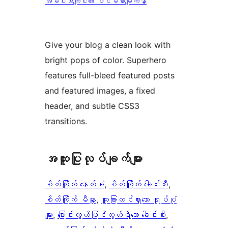
အခင်းအကျင်း၏ ပင်မစာမျက်နှာ
Give your blog a clean look with
bright pops of color. Superhero
features full-bleed featured posts
and featured images, a fixed
header, and subtle CSS3
transitions.
အ​ထူး​ပြု​လုပ်​ချက်​များ
စိတ်ကြိုက် နောက်ခံ
, 
စိတ်ကြိုက် ခေါင်းစီး
, 
စိတ်ကြိုက် မီနူး
, 
ထူးခြားထင်ရှားသော ရုပ်ပုံ
များ
, 
ပြောင်းလွယ်ပြင်လွယ်ရှိသော ခေါင်းစီး
, 