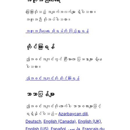
0
စောင်
ပြောကြားလိုသည့် အချက်အလက်များ ရှိပါသလား။
အကူအညီ လိုအပ်ပါသလား။
အကူအညီပေးရေး ဖိုရမ်ကို ကြည့်ရှုရန်
တိုင်ကြားရန်
ဤအခင်းအကျင်းတွင် ကြီးမားသော ပြဿနာများ ရှိနေ
ပါသလား။
ဤအခင်းအကျင်းကို တိုင်ကြားရန်
ဘာသာပြန်များ
ဤအခင်းအကျင်းကို အောက်ပါ ဘာသာစကားများဖြင့်
ရရှိနိုင်ပါသည် –
Azərbaycan dili
,
Deutsch
,
English (Canada)
,
English (UK)
,
English (US)
,
Español
,
فارسی
,
Français du