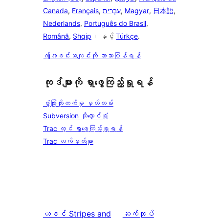
Canada
,
Français
,
עִבְרִית
,
Magyar
,
日本語
,
Nederlands
,
Português do Brasil
,
Română
,
Shqip
၊ နှင့်
Türkçe
.
ဤအခင်းအကျင်းကို ဘာသာပြန်ရန်
ကုဒ်များကို ရှာဖွေကြည့်ရှုရန်
ဖွံ့ဖြိုးတိုးတက်မှု မှတ်တမ်း
Subversion သိုလှောင်ရုံ
Trac တွင် ရှာဖွေကြည့်ရှုရန်
Trac လက်မှတ်များ
ယခင်
Stripes and
ဆက်လုပ်