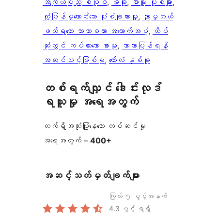
အကျယ်ပြည့် စံပုံစံ
, 
မီးခိုး
, 
စာမူ ပုံစံများ
, 
တုံ့ပြန်မှုကောင်းသော ပုံစံချထားမှု
, 
ညာမှဘယ်
ဖတ်ရသော ဘာသာစကား အထောက်အပံ့
, 
ထိပ်
ဆုံးတွင် ကပ်ထားသော စာမူ
, 
ဘာသာပြန်ရန်
အဆင်သင့်ဖြစ်မှု
, 
ကော်လံ နှစ်ခု
တစ်ရက်လျှင် ဒေါင်းလုဒ်
ရယူမှု အရေအတွက်
လက်ရှိအသုံးပြုနေသော တပ်ဆင်မှု
အရေအတွက် –
400+
အဆင့်သတ်မှတ်ချက်များ
ကြယ် ၅ ပွင့်အနက်
4.3
ပွင့် ရရှိ