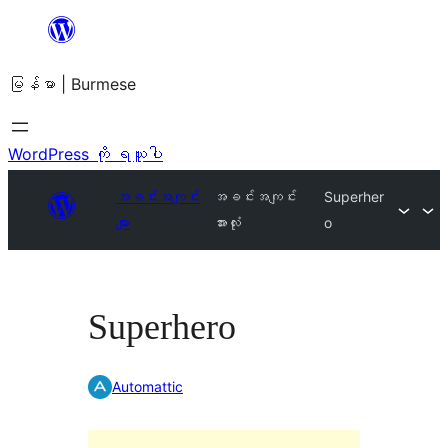
အကြောင်းအရာ
သို့
မြန်မာ | Burmese
ကျော်သွား
ရန်
WordPress ကို ရယူပါ
အခင်းအကျင်း
အခင်းအကျင်း
Superher
များ
အားလုံး
o
Superhero
Automattic