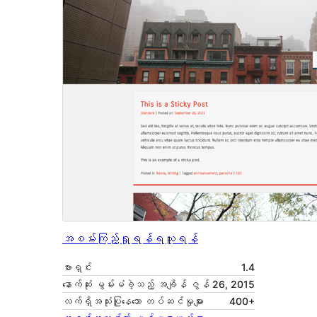
အစမ်းကြည့်ရှုရန်
ရယူရန်
ဗားရှင်း
1.4
နောက်ဆုံး မွမ်းမံခဲ့သည့် အချိန်
ဇွန် 26, 2015
လက်ရှိအသုံးပြုနေသော တပ်ဆင်မှုများ
400+