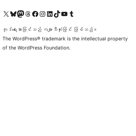
ကျွန်ုပ်တို့၏ X (ယခင် Twitter) အကောင့်သို့ သွားရောက်ကြည့်ရှုပါ
ကျွန်ုပ်တို့၏ Bluesky အကောင့်သို့ ဝင်ရောက်ကြည့်ရှုရန်
ကျွန်ုပ်တို့၏ Mastodon အကောင့်သို့ သွားရောက်ကြည့်ရှုပါ
ကျွန်ုပ်တို့၏ Threads အကောင့်သို့ ဝင်ရောက်ကြည့်ရှုရန်
ကျွန်ုပ်တို့၏ Facebook စာမျက်နှာသို့ သွားရောက်ကြည့်ရှုပါ
ကျွန်ုပ်တို့၏ Instagram အကောင့်သို့ သွားရောက်ကြည့်ရှုပါ
ကျွန်ုပ်တို့၏ LinkedIn အကောင့်သို့ သွားရောက်ကြည့်ရှုပါ
ကျွန်ုပ်တို့၏ TikTok အကောင့်သို့ ဝင်ရောက်ကြည့်ရှုရန်
ကျွန်ုပ်တို့၏ YouTube ချန်နယ်သို့ သွားရောက်ကြည့်ရှုပါ
ကျွန်ုပ်တို့၏ Tumblr အကောင့်သို့ ဝင်ရောက်ကြည့်ရှုရန်
ကုဒ်ရေးသားခြင်းသည် ကဗျာသီကုံးခြင်း ဖြစ်သည်။
The WordPress® trademark is the intellectual property
of the WordPress Foundation.