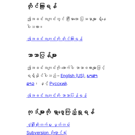
တိုင်ကြားရန်
ဤအခင်းအကျင်းတွင် ကြီးမားသော ပြဿနာများ ရှိနေ
ပါသလား။
ဤအခင်းအကျင်းကို တိုင်ကြားရန်
ဘာသာပြန်များ
ဤအခင်းအကျင်းကို အောက်ပါ ဘာသာစကားများဖြင့်
ရရှိနိုင်ပါသည် –
English (US)
,
ພາສາ
ລາວ
၊ နှင့်
Русский
.
ဤအခင်းအကျင်းကို ဘာသာပြန်ရန်
ကုဒ်များကို ရှာဖွေကြည့်ရှုရန်
ဖွံ့ဖြိုးတိုးတက်မှု မှတ်တမ်း
Subversion သိုလှောင်ရုံ