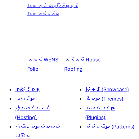
Trac တွင် ရှာဖွေကြည့်ရှုရန်
Trac လက်မှတ်များ
ယခင်
WENS
ဆက်လုပ်
House
Folio
Roofing
အကြောင်းအရာ
ပြခန်း (Showcase)
သတင်းများ
သီးမားများ (Themes)
ဟို့စတင်းစနစ်
ပလပ်အင်များ
(Hosting)
(Plugins)
ကိုယ်ရေးအချက်အလက်
ပုံစံငယ်များ (Patterns)
လုံခြုံမှု