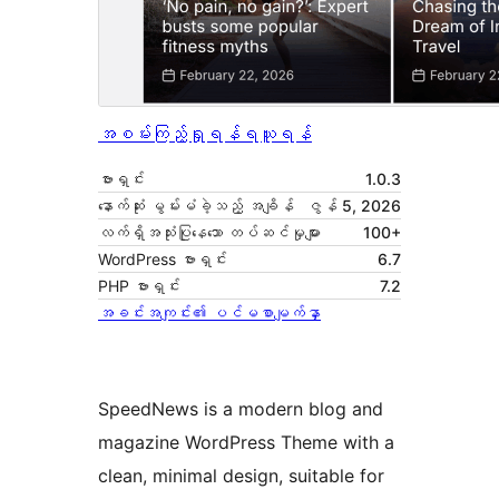
အစမ်းကြည့်ရှုရန်
ရယူရန်
ဗားရှင်း
1.0.3
နောက်ဆုံး မွမ်းမံခဲ့သည့် အချိန်
ဇွန် 5, 2026
လက်ရှိအသုံးပြုနေသော တပ်ဆင်မှုများ
100+
WordPress ဗားရှင်း
6.7
PHP ဗားရှင်း
7.2
အခင်းအကျင်း၏ ပင်မစာမျက်နှာ
SpeedNews is a modern blog and
magazine WordPress Theme with a
clean, minimal design, suitable for