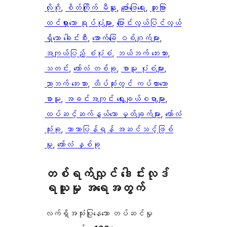
လိုဂို
, 
စိတ်ကြိုက် မီနူး
, 
ဖျော်ဖြေရေး
, 
ထူးခြား
ထင်ရှားသော ရုပ်ပုံများ
, 
ပြောင်းလွယ်ပြင်လွယ်
ရှိသော ခေါင်းစီး
, 
အောက်ခြေ ဝစ်ဂျက်များ
, 
အကျယ်ပြည့် စံပုံစံ
, 
ဘယ်ဘက် ဘေးဘား
, 
သတင်း
, 
ကော်လံ တစ်ခု
, 
စာမူ ပုံစံများ
, 
ညာဘက် ဘေးဘား
, 
ထိပ်ဆုံးတွင် ကပ်ထားသော
စာမူ
, 
အခင်းအကျင်း ရွေးချယ်စရာများ
, 
ထပ်ဆင့်ဆက်နွယ်သော မှတ်ချက်များ
, 
ကော်လံ
သုံးခု
, 
ဘာသာပြန်ရန် အဆင်သင့်ဖြစ်
မှု
, 
ကော်လံ နှစ်ခု
တစ်ရက်လျှင် ဒေါင်းလုဒ်
ရယူမှု အရေအတွက်
လက်ရှိအသုံးပြုနေသော တပ်ဆင်မှု