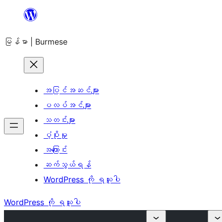
အကြောင်းအရာ
သို့
မြန်မာ | Burmese
ကျော်သွား
ရန်
အပြင်အဆင်များ
ပလပ်အင်များ
သတင်းများ
ပံ့ပိုးမှု
အကြောင်း
ဆက်သွယ်ရန်
WordPress ကို ရယူပါ
WordPress ကို ရယူပါ