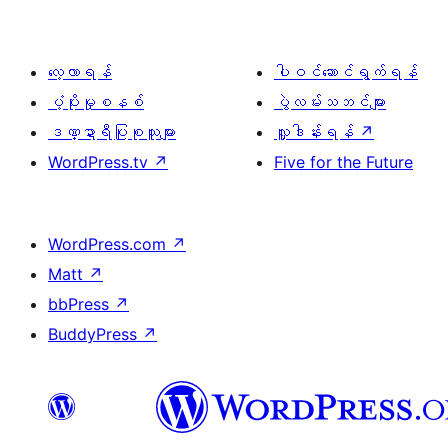
လေ့လာရန်
ပါဝင်ဆောင်ရွက်ရန်
ပံ့ပိုးမှုစနစ်
ပွဲလမ်းသဘင်များ
ဒဏ္ဍာရီပြုစုသူများ
လှူဒါန်းရန်
↗
WordPress.tv
↗
Five for the Future
WordPress.com
↗
Matt
↗
bbPress
↗
BuddyPress
↗