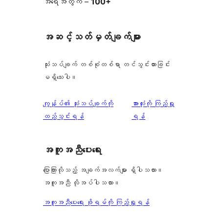
အရေအတွက် –
100+
အဆင့်သတ်မှတ်ချက်များ
သုံးသပ်ချက် တစ်စုံတစ်ရာ တင်သွင်းထားခြင်း
မရှိသေးပါ။
သုံးသပ်
ကျွန်ုပ်၏ သုံးသပ်ချက်ကို
အားလုံးကို ကြည့်ရှု
ချက်
ထည့်သွင်းရန်
ရန်
အကူအညီပေးရေး
ပြောကြားလိုသည့် အချက်အလက်များ ရှိပါသလား။
အကူအညီ လိုအပ်ပါသလား။
အကူအညီပေးရေး ဖိုရမ်ကို ကြည့်ရှုရန်