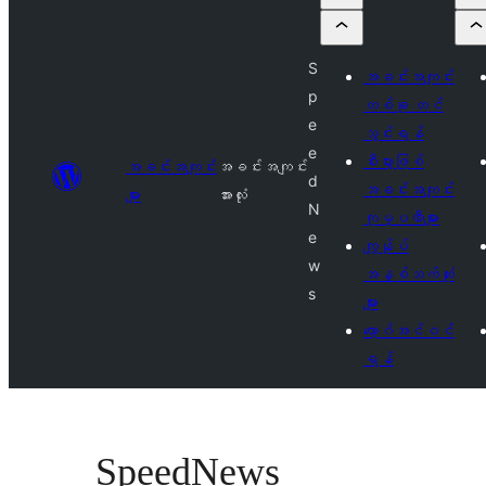
S
အခင်းအကျင်း
p
တစ်ခု တင်
e
သွင်းရန်
e
စီးပွားဖြစ်
အခင်းအကျင်း
အခင်းအကျင်း
d
အခင်းအကျင်း
များ
အားလုံး
N
ကုမ္ပဏီများ
e
ကျွန်ုပ်
w
အနှစ်သက်ဆုံး
s
များ
လော့ဂ်အင်ဝင်
ရန်
SpeedNews