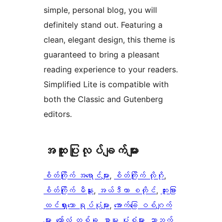
simple, personal blog, you will
definitely stand out. Featuring a
clean, elegant design, this theme is
guaranteed to bring a pleasant
reading experience to your readers.
Simplified Lite is compatible with
both the Classic and Gutenberg
editors.
အ​ထူး​ပြု​လုပ်​ချက်​များ
စိတ်ကြိုက် အရောင်များ
, 
စိတ်ကြိုက် လိုဂို
, 
စိတ်ကြိုက် မီနူး
, 
အယ်ဒီတာ စတိုင်
, 
ထူးခြား
ထင်ရှားသော ရုပ်ပုံများ
, 
အောက်ခြေ ဝစ်ဂျက်
များ
, 
ကော်လံ တစ်ခု
, 
စာမူ ပုံစံများ
, 
ညာဘက်