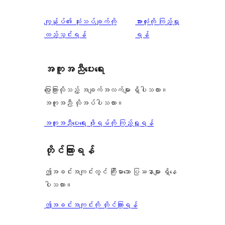
သုံးသပ်
ကျွန်ုပ်၏ သုံးသပ်ချက်ကို
အားလုံးကို ကြည့်ရှု
ချက်
ထည့်သွင်းရန်
ရန်
အကူအညီပေးရေး
ပြောကြားလိုသည့် အချက်အလက်များ ရှိပါသလား။
အကူအညီ လိုအပ်ပါသလား။
အကူအညီပေးရေး ဖိုရမ်ကို ကြည့်ရှုရန်
တိုင်ကြားရန်
ဤအခင်းအကျင်းတွင် ကြီးမားသော ပြဿနာများ ရှိနေ
ပါသလား။
ဤအခင်းအကျင်းကို တိုင်ကြားရန်