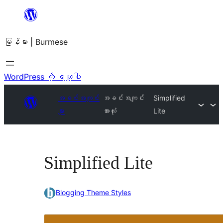
အကြောင်းအရာ
သို့
မြန်မာ | Burmese
ကျော်သွား
ရန်
WordPress ကို ရယူပါ
အခင်းအကျင်း
အခင်းအကျင်း
Simplified
များ
အားလုံး
Lite
Simplified Lite
Blogging Theme Styles