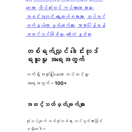
ဘေးဘား
, 
ထိပ်ဆုံးတွင် ကပ်ထားသော စာမူ
, 
အခင်းအကျင်း ရွေးချယ်စရာများ
, 
ထပ်ဆင့်
ဆက်နွယ်သော မှတ်ချက်များ
, 
ဘာသာပြန်ရန်
အဆင်သင့်ဖြစ်မှု
, 
ကော်လံ နှစ်ခု
တစ်ရက်လျှင် ဒေါင်းလုဒ်
ရယူမှု အရေအတွက်
လက်ရှိအသုံးပြုနေသော တပ်ဆင်မှု
အရေအတွက် –
100+
အဆင့်သတ်မှတ်ချက်များ
သုံးသပ်ချက် တစ်စုံတစ်ရာ တင်သွင်းထားခြင်း
မရှိသေးပါ။