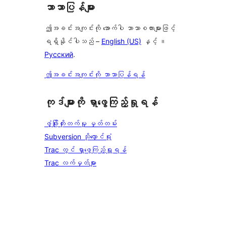
ဘာသာပြန်များ
ဤအခင်းအကျင်းကို အောက်ပါ ဘာသာစကားများဖြင့်
ရရှိနိုင်ပါသည် –
English (US)
နှင့် ။
Русский
.
ဤအခင်းအကျင်းကို ဘာသာပြန်ရန်
ကုဒ်များကို ရှာဖွေကြည့်ရှုရန်
ဖွံ့ဖြိုးတိုးတက်မှု မှတ်တမ်း
Subversion သိုလှောင်ရုံ
Trac တွင် ရှာဖွေကြည့်ရှုရန်
Trac လက်မှတ်များ