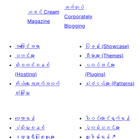
ဆက်လုပ်
ယခင်
Cream
Corporately
Magazine
Blogging
အကြောင်းအရာ
ပြခန်း (Showcase)
သတင်းများ
သီးမားများ (Themes)
ဟို့စတင်းစနစ်
ပလပ်အင်များ
(Hosting)
(Plugins)
ကိုယ်ရေးအချက်အလက်
ပုံစံငယ်များ (Patterns)
လုံခြုံမှု
လေ့လာရန်
ပါဝင်ဆောင်ရွက်ရန်
ပံ့ပိုးမှုစနစ်
ပွဲလမ်းသဘင်များ
ဒဏ္ဍာရီပြုစုသူများ
လှူဒါန်းရန်
↗