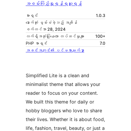
အစမ်းကြည့်ရှုရန်
ရယူရန်
ဗားရှင်း
1.0.3
နောက်ဆုံး မွမ်းမံခဲ့သည့် အချိန်
စက်တင်ဘာ 28, 2024
လက်ရှိအသုံးပြုနေသော တပ်ဆင်မှုများ
100+
PHP ဗားရှင်း
7.0
အခင်းအကျင်း၏ ပင်မစာမျက်နှာ
Simplified Lite is a clean and
minimalist theme that allows your
reader to focus on your content.
We built this theme for daily or
hobby bloggers who love to share
their lives. Whether it is about food,
life, fashion, travel, beauty, or just a