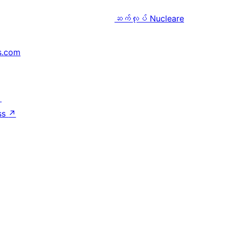
ဆက်လုပ်
Nucleare
s.com
↗
ss
↗