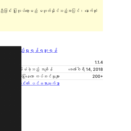
ူညီခြင်း ပြုလုပ်တော့မည် မဟုတ်နိုင်သည့်အပြင်၊ နောက်ဆုံး
အစမ်းကြည့်ရှုရန်
ရယူရန်
ဗားရှင်း
1.1.4
နောက်ဆုံး မွမ်းမံခဲ့သည့် အချိန်
ဖေ‌ဖော်ဝါရီ 14, 2018
လက်ရှိအသုံးပြုနေသော တပ်ဆင်မှုများ
200+
အခင်းအကျင်း၏ ပင်မစာမျက်နှာ