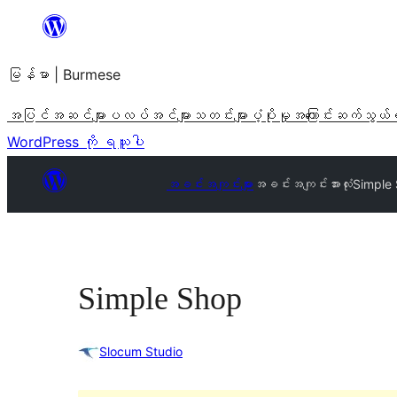
အကြောင်းအရာ
သို့
မြန်မာ | Burmese
ကျော်သွား
ရန်
အပြင်အဆင်များ
ပလပ်အင်များ
သတင်းများ
ပံ့ပိုးမှု
အကြောင်း
ဆက်သွယ်
WordPress ကို ရယူပါ
အခင်းအကျင်းများ
အခင်းအကျင်းအားလုံး
Simple
Simple Shop
Slocum Studio