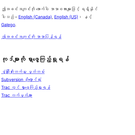
ဤအခင်းအကျင်းကို အောက်ပါ ဘာသာစကားများဖြင့် ရရှိနိုင်
ပါသည် –
English (Canada)
,
English (US)
၊ နှင့်
Galego
.
ဤအခင်းအကျင်းကို ဘာသာပြန်ရန်
ကုဒ်များကို ရှာဖွေကြည့်ရှုရန်
ဖွံ့ဖြိုးတိုးတက်မှု မှတ်တမ်း
Subversion သိုလှောင်ရုံ
Trac တွင် ရှာဖွေကြည့်ရှုရန်
Trac လက်မှတ်များ