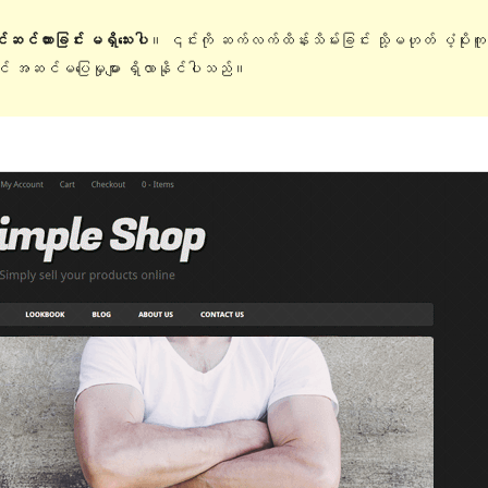
ြင်ဆင်ထားခြင်း မရှိသေးပါ
။ ၎င်းကို ဆက်လက်ထိန်းသိမ်းခြင်း သို့မဟုတ် ပံ့ပိုးက
တွင် အဆင်မပြေမှုများ ရှိလာနိုင်ပါသည်။