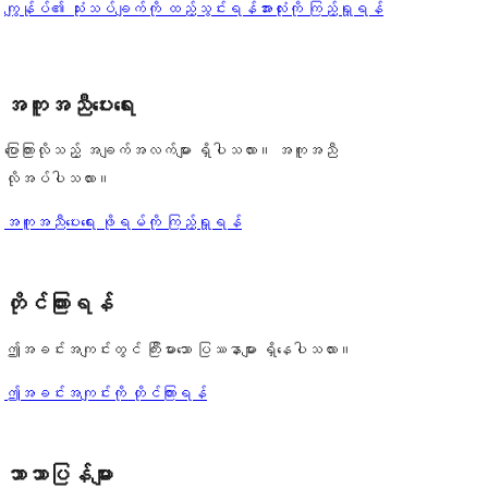
ပွင့်
သုံးသပ်
ကျွန်ုပ်၏ သုံးသပ်ချက်ကို ထည့်သွင်းရန်
အားလုံးကို ကြည့်ရှုရန်
စောင်
ချက်
အဆင့်
ချက်
0
သုံးသပ်
စောင်
ချက်
အကူအညီပေးရေး
1
စောင်
ပြောကြားလိုသည့် အချက်အလက်များ ရှိပါသလား။ အကူအညီ
လိုအပ်ပါသလား။
အကူအညီပေးရေး ဖိုရမ်ကို ကြည့်ရှုရန်
တိုင်ကြားရန်
ဤအခင်းအကျင်းတွင် ကြီးမားသော ပြဿနာများ ရှိနေပါသလား။
ဤအခင်းအကျင်းကို တိုင်ကြားရန်
ဘာသာပြန်များ