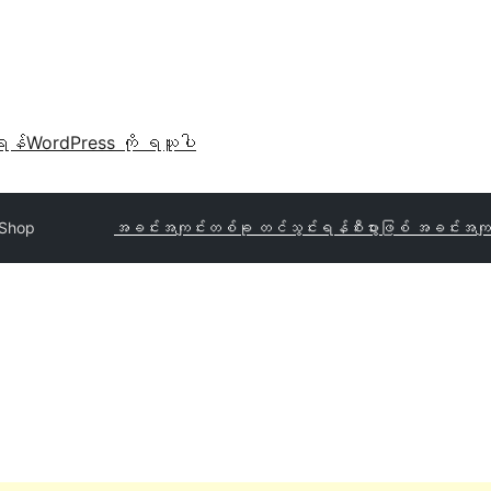
ရန်
WordPress ကို ရယူပါ
 Shop
အခင်းအကျင်းတစ်ခု တင်သွင်းရန်
စီးပွားဖြစ် အခင်းအကျ