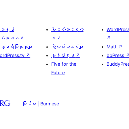
ေ့လာရန်
ပါဝင်ဆောင်ရွက်
WordPres
့ပိုးမှုစနစ်
ရန်
↗
္ဍာရီပြုစုသူများ
ပွဲလမ်းသဘင်များ
Matt
↗
ordPress.tv
↗
လှူဒါန်းရန်
↗
bbPress
Five for the
BuddyPre
Future
မြန်မာ | Burmese