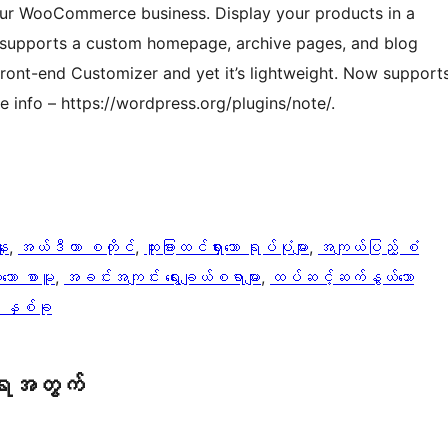
your WooCommerce business. Display your products in a
p supports a custom homepage, archive pages, and blog
front-end Customizer and yet it’s lightweight. Now support
e info – https://wordpress.org/plugins/note/.
ူး
, 
အယ်ဒီတာ စတိုင်
, 
ထူးခြားထင်ရှားသော ရုပ်ပုံများ
, 
အကျယ်ပြည့် စံ
သော စာမူ
, 
အခင်းအကျင်း ရွေးချယ်စရာများ
, 
ထပ်ဆင့်ဆက်နွယ်သော
ံ နှစ်ခု
ရေအတွက်