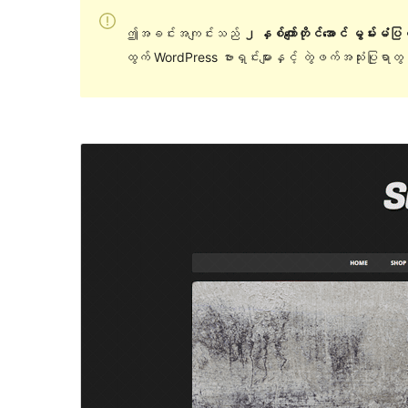
ဤအခင်းအကျင်းသည်
၂ နှစ်ကျော်တိုင်အောင် မွမ်းမံပ
ထွက် WordPress ဗားရှင်းများနှင့် တွဲဖက်အသုံးပြုရာ