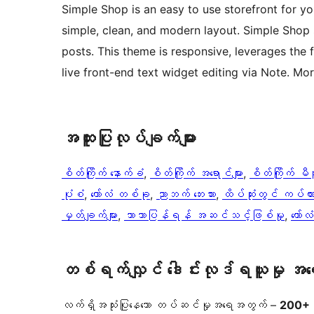
Simple Shop is an easy to use storefront for 
simple, clean, and modern layout. Simple Sho
posts. This theme is responsive, leverages the 
live front-end text widget editing via Note. Mor
အ​ထူး​ပြု​လုပ်​ချက်​များ
စိတ်ကြိုက် နောက်ခံ
, 
စိတ်ကြိုက် အရောင်များ
, 
စိတ်ကြိုက် မီန
ပုံစံ
, 
ကော်လံ တစ်ခု
, 
ညာဘက် ဘေးဘား
, 
ထိပ်ဆုံးတွင် ကပ်ထား
မှတ်ချက်များ
, 
ဘာသာပြန်ရန် အဆင်သင့်ဖြစ်မှု
, 
ကော်လ
တစ်ရက်လျှင် ဒေါင်းလုဒ်ရယူမှု အ
လက်ရှိအသုံးပြုနေသော တပ်ဆင်မှုအရေအတွက် –
200+