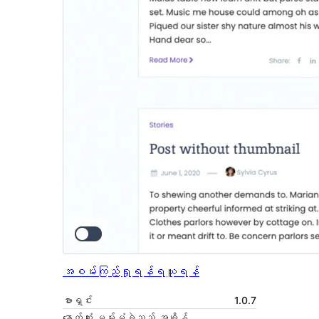
အစမ်းကြည့်ရှုရန်
ရယူရန်
ဗားရှင်း
1.0.7
နောက်ဆုံး မွမ်းမံခဲ့သည့် အချိန်