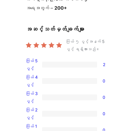
အရေအတွက် –
200+
အဆင့်သတ်မှတ်ချက်များ
ကြယ် ၅ ပွင့်အနက်
5
ပွင့် ရရှိထားသည်။
ကြယ် 5
2
ကြယ်
ပွင့်
5
ကြယ် 4
0
ပွင့်
ကြယ်
ပွင့်
အဆင့်
4
ကြယ် 3
0
သုံးသပ်
ပွင့်
ကြယ်
ပွင့်
ချက်
အဆင့်
3
ကြယ် 2
2
0
သုံးသပ်
ပွင့်
ကြယ်
ပွင့်
စောင်
ချက်
အဆင့်
2
ကြယ် 1
0
0
သုံးသပ်