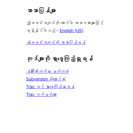
ဘာသာပြန်များ
ဤအခင်းအကျင်းကို အောက်ပါ ဘာသာစကားများဖြင့်
ရရှိနိုင်ပါသည် –
English (US)
.
ဤအခင်းအကျင်းကို ဘာသာပြန်ရန်
ကုဒ်များကို ရှာဖွေကြည့်ရှုရန်
ဖွံ့ဖြိုးတိုးတက်မှု မှတ်တမ်း
Subversion သိုလှောင်ရုံ
Trac တွင် ရှာဖွေကြည့်ရှုရန်
Trac လက်မှတ်များ