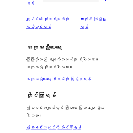
ပွင့်
ကြယ်
ပွင့်
စောင်
ချက်
အဆင့်
1
0
သုံးသပ်
ပွင့်
သုံးသပ်
ကျွန်ုပ်၏ သုံးသပ်ချက်ကို
အားလုံးကို ကြည့်ရှု
စောင်
ချက်
အဆင့်
ချက်
ထည့်သွင်းရန်
ရန်
0
သုံးသပ်
စောင်
ချက်
အကူအညီပေးရေး
0
စောင်
ပြောကြားလိုသည့် အချက်အလက်များ ရှိပါသလား။
အကူအညီ လိုအပ်ပါသလား။
အကူအညီပေးရေး ဖိုရမ်ကို ကြည့်ရှုရန်
တိုင်ကြားရန်
ဤအခင်းအကျင်းတွင် ကြီးမားသော ပြဿနာများ ရှိနေ
ပါသလား။
ဤအခင်းအကျင်းကို တိုင်ကြားရန်