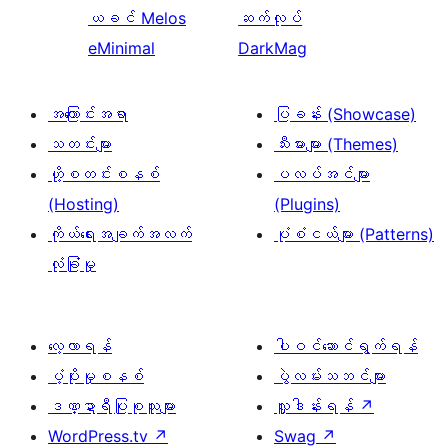
ယခင်
Melos
ဆက်လုပ်
eMinimal
DarkMag
အကြောင်းအရာ
ပြခန်း (Showcase)
သတင်းများ
သီးမားများ (Themes)
ဟို့စတင်းစနစ်
ပလပ်အင်များ
(Hosting)
(Plugins)
ကိုယ်ရေးအချက်အလက်
ပုံစံငယ်များ (Patterns)
လုံခြုံမှု
လေ့လာရန်
ပါဝင်ဆောင်ရွက်ရန်
ပံ့ပိုးမှုစနစ်
ပွဲလမ်းသဘင်များ
ဒဏ္ဍာရီပြုစုသူများ
လှူဒါန်းရန်
↗
WordPress.tv
↗
Swag
↗