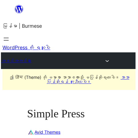
အကြောင်းအရာ
သို့
မြန်မာ | Burmese
ကျော်သွား
ရန်
WordPress ကို ရယူပါ
အခင်းအကျင်းများ
ဤ थीम (Theme) ကို ဗမာစာ ဘာသာစကားသို့ မပြန်ဆိုရသေးပါ။
ဘာသာ
ပြန်ဆိုရန် ကူညီပေးပါ။
Simple Press
Avid Themes