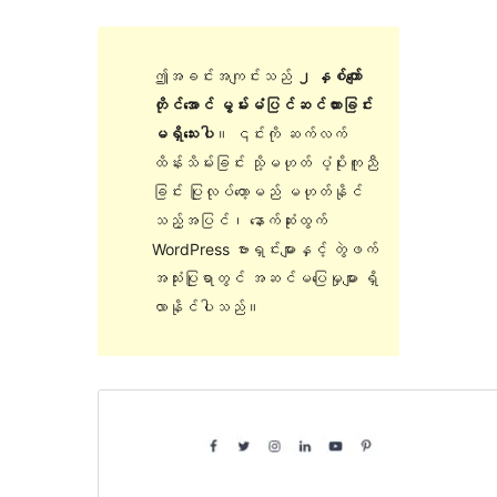
ဤအခင်းအကျင်းသည်
၂ နှစ်ကျော်
တိုင်အောင် မွမ်းမံပြင်ဆင်ထားခြင်း
မရှိသေးပါ
။ ၎င်းကို ဆက်လက်
ထိန်းသိမ်းခြင်း သို့မဟုတ် ပံ့ပိုးကူညီ
ခြင်း ပြုလုပ်တော့မည် မဟုတ်နိုင်
သည့်အပြင်၊ နောက်ဆုံးထွက်
WordPress ဗားရှင်းများနှင့် တွဲဖက်
အသုံးပြုရာတွင် အဆင်မပြေမှုများ ရှိ
လာနိုင်ပါသည်။