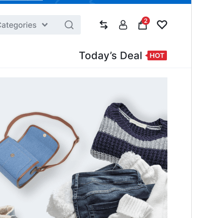
ဗားရှင်း
1.0.17
နောက်ဆုံး မွမ်းမံခဲ့သည့် အချိန်
ဇူလိုင် 18, 2026
လက်ရှိအသုံးပြုနေသော တပ်ဆင်မှုများ
1,000+
WordPress ဗားရှင်း
5.0
PHP ဗားရှင်း
7.1
အခင်းအကျင်း၏ ပင်မစာမျက်နှာ