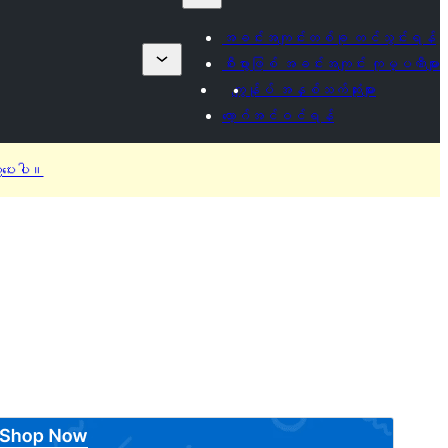
အခင်းအကျင်းတစ်ခု တင်သွင်းရန်
စီးပွားဖြစ် အခင်းအကျင်း ကုမ္ပဏီများ
ကျွန်ုပ် အနှစ်သက်ဆုံးများ
လော့ဂ်အင်ဝင်ရန်
ီပေးပါ။
အစမ်းကြည့်ရှုရန်
ရယူရန်