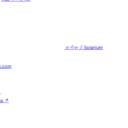
ဆက်လုပ်
Solarium
s.com
↗
ss
↗