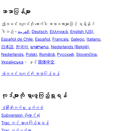
ဘာသာပြန်များ
ဤအခင်းအကျင်းကို အောက်ပါ ဘာသာစကားများဖြင့် ရရှိနိုင်
ပါသည် –
العربية
,
Deutsch
,
Ελληνικά
,
English (US)
,
Español de Chile
,
Español
,
Français
,
Galego
,
Italiano
,
日本語
,
한국어
,
ພາສາລາວ
,
Nederlands (België)
,
Nederlands
,
Polski
,
Română
,
Русский
,
Slovenčina
,
Українська
၊ နှင့်
简体中文
.
ဤအခင်းအကျင်းကို ဘာသာပြန်ရန်
ကုဒ်များကို ရှာဖွေကြည့်ရှုရန်
ဖွံ့ဖြိုးတိုးတက်မှု မှတ်တမ်း
Subversion သိုလှောင်ရုံ
Trac တွင် ရှာဖွေကြည့်ရှုရန်
Trac လက်မှတ်များ