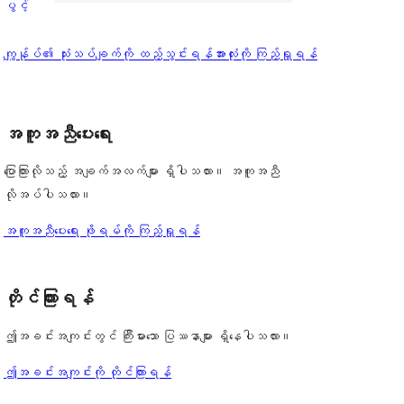
ကြယ်
ပွင့်
စောင်
ချက်
အဆင့်
1
0
သုံးသပ်
ပွင့်
သုံးသပ်
ကျွန်ုပ်၏ သုံးသပ်ချက်ကို ထည့်သွင်းရန်
အားလုံးကို ကြည့်ရှုရန်
စောင်
ချက်
အဆင့်
ချက်
0
သုံးသပ်
စောင်
ချက်
အကူအညီပေးရေး
0
စောင်
ပြောကြားလိုသည့် အချက်အလက်များ ရှိပါသလား။ အကူအညီ
လိုအပ်ပါသလား။
အကူအညီပေးရေး ဖိုရမ်ကို ကြည့်ရှုရန်
တိုင်ကြားရန်
ဤအခင်းအကျင်းတွင် ကြီးမားသော ပြဿနာများ ရှိနေပါသလား။
ဤအခင်းအကျင်းကို တိုင်ကြားရန်