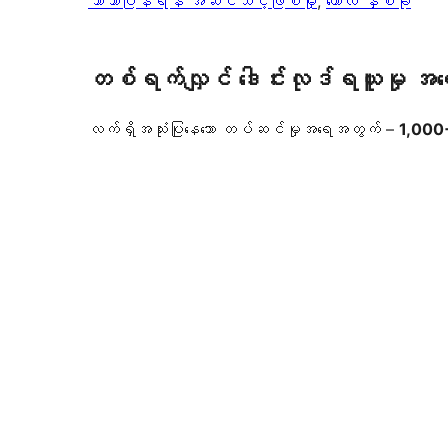
ဘာသာပြန်ရန် အဆင်သင့်ဖြစ်မှု
, 
ကော်လံ နှစ်ခု
တစ်ရက်လျှင် ဒေါင်းလုဒ်ရယူမှု အ
လက်ရှိအသုံးပြုနေသော တပ်ဆင်မှုအရေအတွက် –
1,000