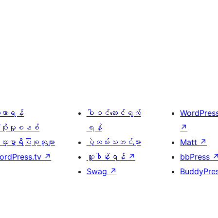
ေ့လာရန်
ပါဝင်ဆောင်ရွက်
WordPres
့ပိုးမှုစနစ်
ရန်
↗
္ဍာရီပြုစုသူများ
ပွဲလမ်းသဘင်များ
Matt
↗
ordPress.tv
↗
လှူဒါန်းရန်
↗
bbPress
Swag
↗
BuddyPre