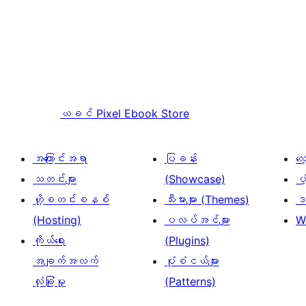
ယခင်
Pixel Ebook Store
အကြောင်းအရာ
ပြခန်း
လ
သတင်းများ
(Showcase)
ပံ
ဟို့စတင်းစနစ်
သီးမားများ (Themes)
ဒဏ
(Hosting)
ပလပ်အင်များ
W
ကိုယ်ရေး
(Plugins)
အချက်အလက်
ပုံစံငယ်များ
လုံခြုံမှု
(Patterns)