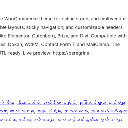
able WooCommerce theme for online stores and multivendor
xible layouts, sticky navigation, and customizable headers
like Elementor, Gutenberg, Brizy, and Divi. Compatible with
hes, Dokan, WCFM, Contact Form 7, and MailChimp. The
L-ready. Live preview: https://peregrine-
က် မီနူး
, 
အီးကောမတ်စ်
, 
အယ်ဒီတာ စတိုင်
, 
ထူးခြားထင်ရှားသော ရုပ်ပုံများ
, 
းဘား
, 
ကော်လံ တစ်ခု
, 
စာမူ ပုံစံများ
, 
ညာဘက် ဘေးဘား
, 
ညာမှဘယ်ဖတ်ရသော
အခင်းအကျင်း ရွေးချယ်စရာများ
, 
ထပ်ဆင့်ဆက်နွယ်သော မှတ်ချက်များ
, 