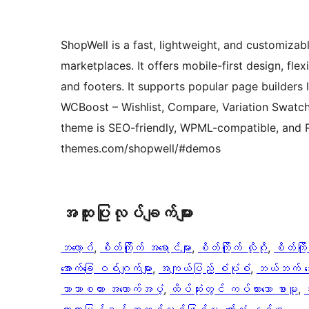
ShopWell is a fast, lightweight, and customiz
marketplaces. It offers mobile-first design, fle
and footers. It supports popular page builders 
WCBoost – Wishlist, Compare, Variation Swatc
theme is SEO-friendly, WPML-compatible, and RT
themes.com/shopwell/#demos
အ​ထူး​ပြု​လုပ်​ချက်​များ
ဘလော့ဂ်
, 
စိတ်ကြိုက် အရောင်များ
, 
စိတ်ကြိုက် လိုဂို
, 
စိတ်ကြို
အောက်ခြေ ဝစ်ဂျက်များ
, 
အကျယ်ပြည့် စံပုံစံ
, 
ဘယ်ဘက် ဘေ
ဘာသာစကား အထောက်အပံ့
, 
ထိပ်ဆုံးတွင် ကပ်ထားသော စာမူ
, 