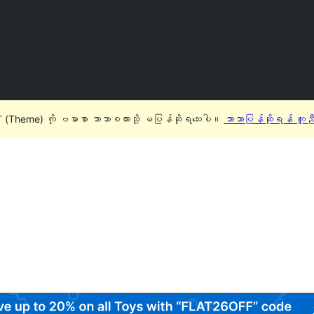
(Theme) ကို ဗမာစာ ဘာသာစကားသို့ မပြန်ဆိုရသေးပါ။
ဘာသာပြန်ဆိုရန် ကူည