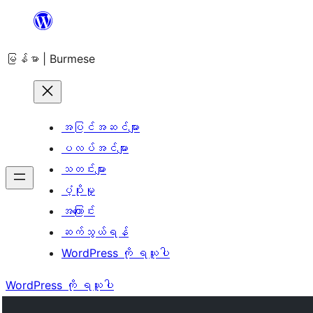
အကြောင်းအရာ
သို့
မြန်မာ | Burmese
ကျော်သွား
ရန်
အပြင်အဆင်များ
ပလပ်အင်များ
သတင်းများ
ပံ့ပိုးမှု
အကြောင်း
ဆက်သွယ်ရန်
WordPress ကို ရယူပါ
WordPress ကို ရယူပါ