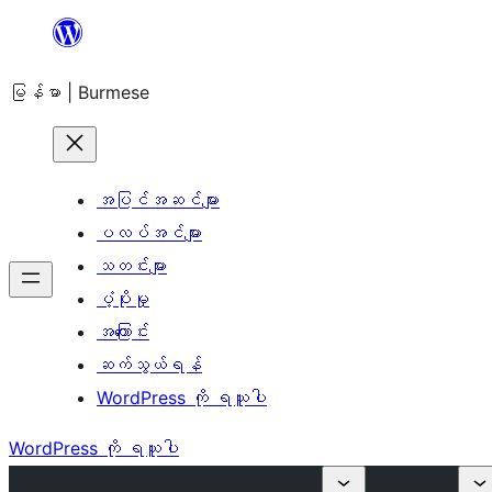
အကြောင်းအရာ
သို့
မြန်မာ | Burmese
ကျော်သွား
ရန်
အပြင်အဆင်များ
ပလပ်အင်များ
သတင်းများ
ပံ့ပိုးမှု
အကြောင်း
ဆက်သွယ်ရန်
WordPress ကို ရယူပါ
WordPress ကို ရယူပါ