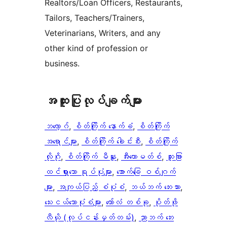
Realtors/Loan Officers, Restaurants,
Tailors, Teachers/Trainers,
Veterinarians, Writers, and any
other kind of profession or
business.
အ​ထူး​ပြု​လုပ်​ချက်​များ
ဘလော့ဂ်
, 
စိတ်ကြိုက် နောက်ခံ
, 
စိတ်ကြိုက်
အရောင်များ
, 
စိတ်ကြိုက် ခေါင်းစီး
, 
စိတ်ကြိုက်
လိုဂို
, 
စိတ်ကြိုက် မီနူး
, 
အီးကောမတ်စ်
, 
ထူးခြား
ထင်ရှားသော ရုပ်ပုံများ
, 
အောက်ခြေ ဝစ်ဂျက်
များ
, 
အကျယ်ပြည့် စံပုံစံ
, 
ဘယ်ဘက် ဘေးဘား
, 
​သေး​ငယ်သော​ပုံစံများ​
, 
ကော်လံ တစ်ခု
, 
ပိုတ်ဖို
လီယို (လုပ်ငန်းမှတ်တမ်း)
, 
ညာဘက် ဘေး