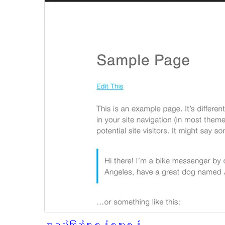
အစမ်းကြည့်ရှုရန်
ရယူရန်