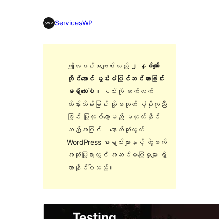
ServicesWP
ဤအခင်းအကျင်းသည်
၂ နှစ်ကျော်
တိုင်အောင် မွမ်းမံပြင်ဆင်ထားခြင်း
မရှိသေးပါ
။ ၎င်းကို ဆက်လက်
ထိန်းသိမ်းခြင်း သို့မဟုတ် ပံ့ပိုးကူညီ
ခြင်း ပြုလုပ်တော့မည် မဟုတ်နိုင်
သည့်အပြင်၊ နောက်ဆုံးထွက်
WordPress ဗားရှင်းများနှင့် တွဲဖက်
အသုံးပြုရာတွင် အဆင်မပြေမှုများ ရှိ
လာနိုင်ပါသည်။