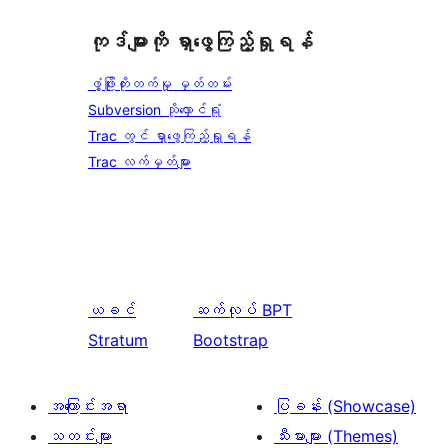
ကုဒ်များကို ရှာဖွေကြည့်ရှုရန်
ဖွံ့ဖြိုးတိုးတက်မှု မှတ်တမ်း
Subversion သိုလှောင်ရုံ
Trac တွင် ရှာဖွေကြည့်ရှုရန်
Trac လက်မှတ်များ
ယခင်
ဆက်လုပ်
BPT
Stratum
Bootstrap
အကြောင်းအရာ
ပြခန်း (Showcase)
သတင်းများ
သီးမားများ (Themes)