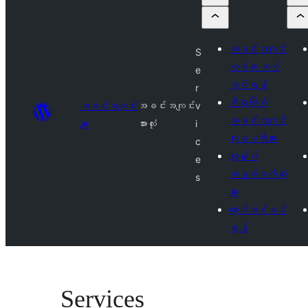
အခင်းအကျင်း
S
တစ်ခု တင်
e
သွင်းရန်
r
စီးပွားဖြစ်
အခင်းအကျင်း
အခင်းအကျင်း
v
အခင်းအကျင်း
များ
အားလုံး
i
ကုမ္ပဏီများ
c
ကျွန်ုပ်
e
အနှစ်သက်ဆုံး
s
များ
လော့ဂ်အင်ဝင်
ရန်
Services