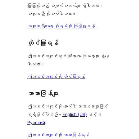
စောင်
ပြောကြားလိုသည့် အချက်အလက်များ ရှိပါသလား။
အကူအညီ လိုအပ်ပါသလား။
အကူအညီပေးရေး ဖိုရမ်ကို ကြည့်ရှုရန်
တိုင်ကြားရန်
ဤအခင်းအကျင်းတွင် ကြီးမားသော ပြဿနာများ ရှိနေ
ပါသလား။
ဤအခင်းအကျင်းကို တိုင်ကြားရန်
ဘာသာပြန်များ
ဤအခင်းအကျင်းကို အောက်ပါ ဘာသာစကားများဖြင့်
ရရှိနိုင်ပါသည် –
English (US)
နှင့် ။
Русский
.
ဤအခင်းအကျင်းကို ဘာသာပြန်ရန်