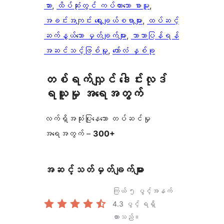
ဘား
, 
ထိပ်ဆုံးတွင် ကပ်ထားသော စာမူ
, 
အခင်းအကျင်း ရွေးချယ်စရာများ
, 
ထပ်ဆင့်
ဆက်နွယ်သော မှတ်ချက်များ
, 
ဘာသာပြန်ရန်
အဆင်သင့်ဖြစ်မှု
, 
ကော်လံ နှစ်ခု
တစ်ရက်လျှင် ဒေါင်းလုဒ်
ရယူမှု အရေအတွက်
လက်ရှိအသုံးပြုနေသော တပ်ဆင်မှု
အရေအတွက် –
300+
အဆင့်သတ်မှတ်ချက်များ
ကြယ် ၅ ပွင့်အနက်
4.3
ပွင့် ရရှိ
ထားသည်။