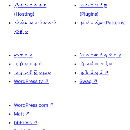
ဟို့စတင်းစနစ်
ပလပ်အင်များ
(Hosting)
(Plugins)
ကိုယ်ရေးအချက်အလက်
ပုံစံငယ်များ (Patterns)
လုံခြုံမှု
လေ့လာရန်
ပါဝင်ဆောင်ရွက်ရန်
ပံ့ပိုးမှုစနစ်
ပွဲလမ်းသဘင်များ
ဒဏ္ဍာရီပြုစုသူများ
လှူဒါန်းရန်
↗
WordPress.tv
↗
Swag
↗
WordPress.com
↗
Matt
↗
bbPress
↗