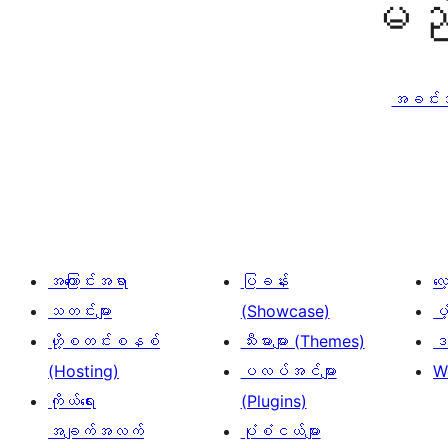
မည်
အခင်းအက
အကြောင်းအရာ
ပြခန်း
လ
သတင်းများ
(Showcase)
ပံ
ဟို့စတင်းစနစ်
သီးမားများ (Themes)
ဒဏ
(Hosting)
ပလပ်အင်များ
W
ကိုယ်ရေး
(Plugins)
အချက်အလက်
ပုံစံငယ်များ