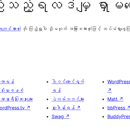
သည့်ရလဒ်မျှ ရှာမတွ
ျင်းအားလုံး
ကို ကြည့်ရှုပါ သို့မဟုတ် အခြားစကားလုံးဖြင့် ထပ်မံရှာဖွေ
ေ့လာရန်
ပါဝင်ဆောင်ရွက်
WordPres
့ပိုးမှုစနစ်
ရန်
↗
္ဍာရီပြုစုသူများ
ပွဲလမ်းသဘင်များ
Matt
↗
ordPress.tv
↗
လှူဒါန်းရန်
↗
bbPress
Swag
↗
BuddyPre