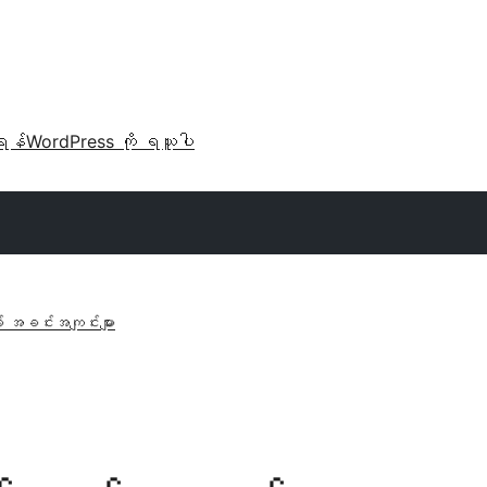
ရန်
WordPress ကို ရယူပါ
် အခင်းအကျင်းများ