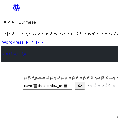
အကြောင်းအရာ
သို့
မြန်မာ | Burmese
ကျော်သွား
ရန်
အပြင်အဆင်များ
ပလပ်အင်များ
သတင်းများ
ပံ့ပိုးမှု
အကြောင်း
ဆက်သွယ်
WordPress ကို ရယူပါ
အခင်းအကျင်းများ
လူကြိုက်များသော
နောက်ဆုံးထွက်
လူမှုအသိုင်းအဝိုင်း
စီးပွားရေးဖြစ်
ဘလော့ခ
ရှာ
အခင်းအကျင်း 0 ခု
ပါ