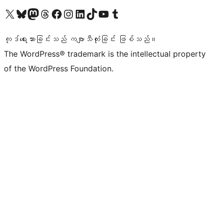
ကျွန်ုပ်တို့၏ X (ယခင် Twitter) အကောင့်သို့ သွားရောက်ကြည့်ရှုပါ
ကျွန်ုပ်တို့၏ Bluesky အကောင့်သို့ ဝင်ရောက်ကြည့်ရှုရန်
ကျွန်ုပ်တို့၏ Mastodon အကောင့်သို့ သွားရောက်ကြည့်ရှုပါ
ကျွန်ုပ်တို့၏ Threads အကောင့်သို့ ဝင်ရောက်ကြည့်ရှုရန်
ကျွန်ုပ်တို့၏ Facebook စာမျက်နှာသို့ သွားရောက်ကြည့်ရှုပါ
ကျွန်ုပ်တို့၏ Instagram အကောင့်သို့ သွားရောက်ကြည့်ရှုပါ
ကျွန်ုပ်တို့၏ LinkedIn အကောင့်သို့ သွားရောက်ကြည့်ရှုပါ
ကျွန်ုပ်တို့၏ TikTok အကောင့်သို့ ဝင်ရောက်ကြည့်ရှုရန်
ကျွန်ုပ်တို့၏ YouTube ချန်နယ်သို့ သွားရောက်ကြည့်ရှုပါ
ကျွန်ုပ်တို့၏ Tumblr အကောင့်သို့ ဝင်ရောက်ကြည့်ရှုရန်
ကုဒ်ရေးသားခြင်းသည် ကဗျာသီကုံးခြင်း ဖြစ်သည်။
The WordPress® trademark is the intellectual property
of the WordPress Foundation.