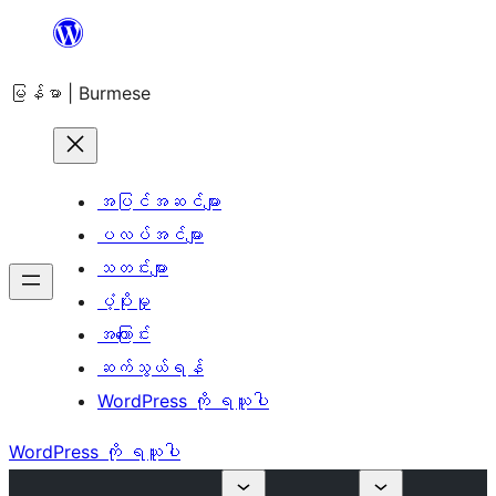
အကြောင်းအရာ
သို့
မြန်မာ | Burmese
ကျော်သွား
ရန်
အပြင်အဆင်များ
ပလပ်အင်များ
သတင်းများ
ပံ့ပိုးမှု
အကြောင်း
ဆက်သွယ်ရန်
WordPress ကို ရယူပါ
WordPress ကို ရယူပါ