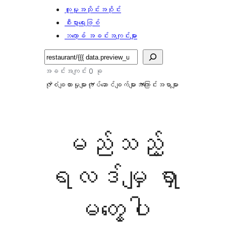
လူမှုအသိုင်းအဝိုင်း
စီးပွားရေးဖြစ်
ဘလော့ခ် အခင်းအကျင်းများ
ရှာ
ပါ
အခင်းအကျင်း 0 ခု
ပုံစံချထားမှုများ
လုပ်ဆောင်ချက်များ
အကြောင်းအရာများ
မည်သည့်
ရလဒ်မျှ ရှာ
မတွေ့ပါ