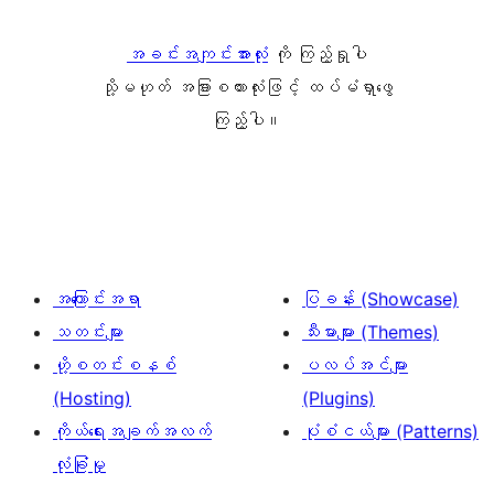
အခင်းအကျင်းအားလုံး
ကို ကြည့်ရှုပါ
သို့မဟုတ် အခြားစကားလုံးဖြင့် ထပ်မံရှာဖွေ
ကြည့်ပါ။
အကြောင်းအရာ
ပြခန်း (Showcase)
သတင်းများ
သီးမားများ (Themes)
ဟို့စတင်းစနစ်
ပလပ်အင်များ
(Hosting)
(Plugins)
ကိုယ်ရေးအချက်အလက်
ပုံစံငယ်များ (Patterns)
လုံခြုံမှု