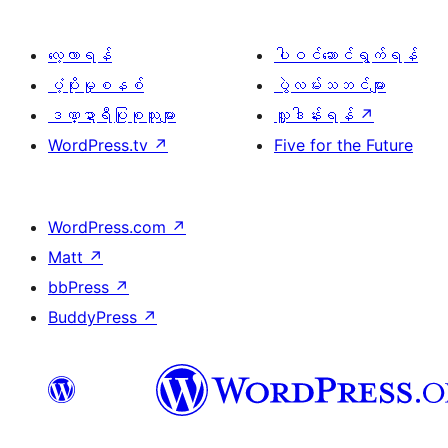
လေ့လာရန်
ပါဝင်ဆောင်ရွက်ရန်
ပံ့ပိုးမှုစနစ်
ပွဲလမ်းသဘင်များ
ဒဏ္ဍာရီပြုစုသူများ
လှူဒါန်းရန်
↗
WordPress.tv
↗
Five for the Future
WordPress.com
↗
Matt
↗
bbPress
↗
BuddyPress
↗