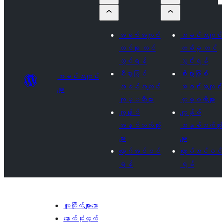
အခင်းအကျင်း
အခင်းအကျင်း
တစ်ခု တင်
တစ်ခု တင်
သွင်းရန်
သွင်းရန်
စီးပွားဖြစ်
စီးပွားဖြစ်
အခင်းအကျင်း
အခင်းအကျင်း
အခင်းအကျင်း
များ
ကုမ္ပဏီများ
ကုမ္ပဏီများ
ကျွန်ုပ်
ကျွန်ုပ်
အနှစ်သက်ဆုံး
အနှစ်သက်ဆုံး
များ
များ
လော့ဂ်အင်ဝင်
လော့ဂ်အင်ဝင်
ရန်
ရန်
လူကြိုက်များသော
နောက်ဆုံးထွက်