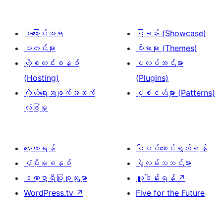
အကြောင်းအရာ
ပြခန်း (Showcase)
သတင်းများ
သီးမားများ (Themes)
ဟို့စတင်းစနစ်
ပလပ်အင်များ
(Hosting)
(Plugins)
ကိုယ်ရေးအချက်အလက်
ပုံစံငယ်များ (Patterns)
လုံခြုံမှု
လေ့လာရန်
ပါဝင်ဆောင်ရွက်ရန်
ပံ့ပိုးမှုစနစ်
ပွဲလမ်းသဘင်များ
ဒဏ္ဍာရီပြုစုသူများ
လှူဒါန်းရန်
↗
WordPress.tv
↗
Five for the Future