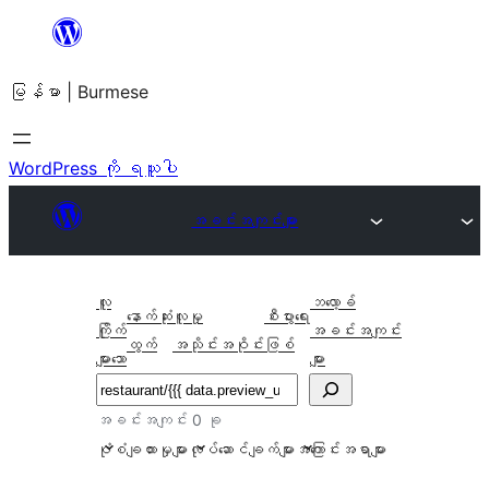
အကြောင်းအရာ
သို့
မြန်မာ | Burmese
ကျော်သွား
ရန်
WordPress ကို ရယူပါ
အခင်းအကျင်းများ
လူ
ဘလော့ခ်
နောက်ဆုံး
လူမှု
စီးပွားရေး
ကြိုက်
အခင်းအကျင်း
ထွက်
အသိုင်းအဝိုင်း
ဖြစ်
များသော
များ
ရှာ
ပါ
အခင်းအကျင်း 0 ခု
ပုံစံချထားမှုများ
လုပ်ဆောင်ချက်များ
အကြောင်းအရာများ