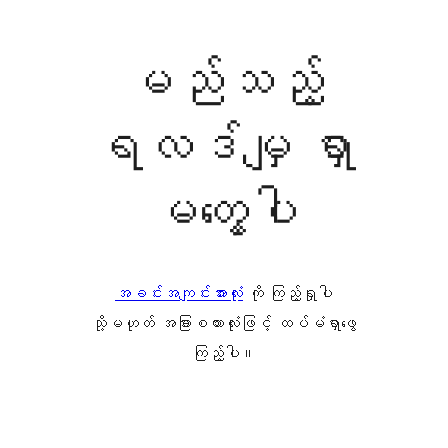
မည်သည့်
ရလဒ်မျှ ရှာ
မတွေ့ပါ
အခင်းအကျင်းအားလုံး
ကို ကြည့်ရှုပါ
သို့မဟုတ် အခြားစကားလုံးဖြင့် ထပ်မံရှာဖွေ
ကြည့်ပါ။