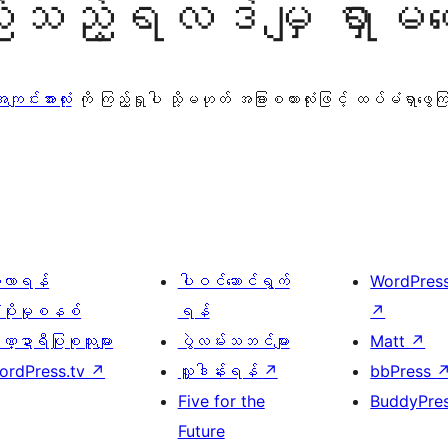
သည့်ရလဒ်မျှ ရှာမတွ
ျင်းအားလုံး
ကို ကြည့်ရှုပါ သို့မဟုတ် အခြားစကားလုံးဖြင့် ထပ်မံရှာဖွေ
ေ့လာရန်
ပါဝင်ဆောင်ရွက်
WordPres
့ပိုးမှုစနစ်
ရန်
↗
္ဍာရီပြုစုသူများ
ပွဲလမ်းသဘင်များ
Matt
↗
ordPress.tv
↗
လှူဒါန်းရန်
↗
bbPress
Five for the
BuddyPre
Future