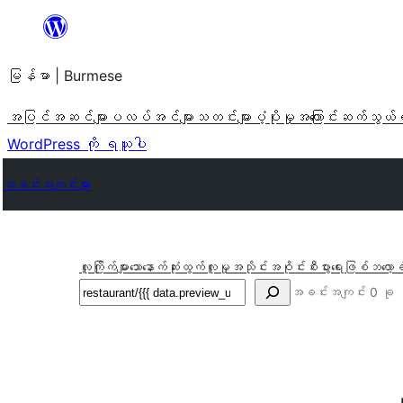
အကြောင်းအရာ
သို့
မြန်မာ | Burmese
ကျော်သွား
ရန်
အပြင်အဆင်များ
ပလပ်အင်များ
သတင်းများ
ပံ့ပိုးမှု
အကြောင်း
ဆက်သွယ်
WordPress ကို ရယူပါ
အခင်းအကျင်းများ
လူကြိုက်များသော
နောက်ဆုံးထွက်
လူမှုအသိုင်းအဝိုင်း
စီးပွားရေးဖြစ်
ဘလော့ခ
ရှာ
အခင်းအကျင်း 0 ခု
ပါ