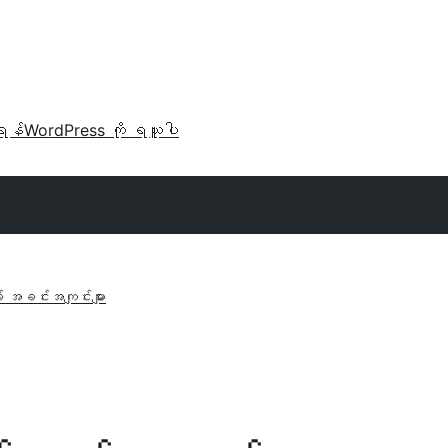
ရန်
WordPress ကို ရယူပါ
် အခင်းအကျင်းများ