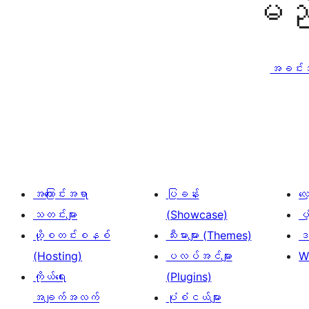
မည်
အခင်းအက
အကြောင်းအရာ
ပြခန်း
လ
သတင်းများ
(Showcase)
ပံ
ဟို့စတင်းစနစ်
သီးမားများ (Themes)
ဒဏ
(Hosting)
ပလပ်အင်များ
W
ကိုယ်ရေး
(Plugins)
အချက်အလက်
ပုံစံငယ်များ