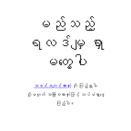
မည်သည့်
ရလဒ်မျှ ရှာ
မတွေ့ပါ
အခင်းအကျင်းအားလုံး
ကို ကြည့်ရှုပါ
သို့မဟုတ် အခြားစကားလုံးဖြင့် ထပ်မံရှာဖွေ
ကြည့်ပါ။