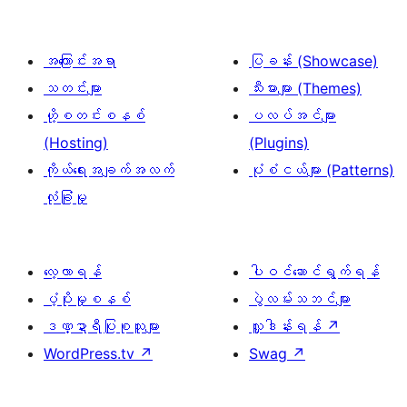
အကြောင်းအရာ
ပြခန်း (Showcase)
သတင်းများ
သီးမားများ (Themes)
ဟို့စတင်းစနစ်
ပလပ်အင်များ
(Hosting)
(Plugins)
ကိုယ်ရေးအချက်အလက်
ပုံစံငယ်များ (Patterns)
လုံခြုံမှု
လေ့လာရန်
ပါဝင်ဆောင်ရွက်ရန်
ပံ့ပိုးမှုစနစ်
ပွဲလမ်းသဘင်များ
ဒဏ္ဍာရီပြုစုသူများ
လှူဒါန်းရန်
↗
WordPress.tv
↗
Swag
↗