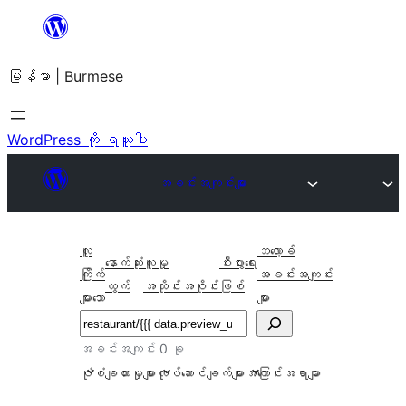
အကြောင်းအရာ
သို့
မြန်မာ | Burmese
ကျော်သွား
ရန်
WordPress ကို ရယူပါ
အခင်းအကျင်းများ
လူ
ဘလော့ခ်
နောက်ဆုံး
လူမှု
စီးပွားရေး
ကြိုက်
အခင်းအကျင်း
ထွက်
အသိုင်းအဝိုင်း
ဖြစ်
များသော
များ
ရှာ
ပါ
အခင်းအကျင်း 0 ခု
ပုံစံချထားမှုများ
လုပ်ဆောင်ချက်များ
အကြောင်းအရာများ