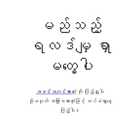
မည်သည့်
ရလဒ်မျှ ရှာ
မတွေ့ပါ
အခင်းအကျင်းအားလုံး
ကို ကြည့်ရှုပါ
သို့မဟုတ် အခြားစကားလုံးဖြင့် ထပ်မံရှာဖွေ
ကြည့်ပါ။