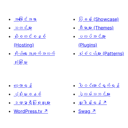
အကြောင်းအရာ
ပြခန်း (Showcase)
သတင်းများ
သီးမားများ (Themes)
ဟို့စတင်းစနစ်
ပလပ်အင်များ
(Hosting)
(Plugins)
ကိုယ်ရေးအချက်အလက်
ပုံစံငယ်များ (Patterns)
လုံခြုံမှု
လေ့လာရန်
ပါဝင်ဆောင်ရွက်ရန်
ပံ့ပိုးမှုစနစ်
ပွဲလမ်းသဘင်များ
ဒဏ္ဍာရီပြုစုသူများ
လှူဒါန်းရန်
↗
WordPress.tv
↗
Swag
↗