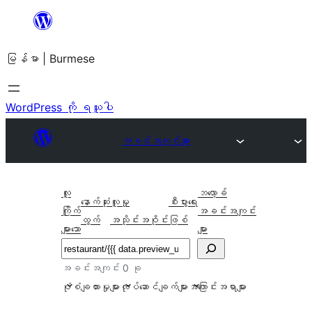
အကြောင်းအရာ
သို့
မြန်မာ | Burmese
ကျော်သွား
ရန်
WordPress ကို ရယူပါ
အခင်းအကျင်းများ
လူ
ဘလော့ခ်
နောက်ဆုံး
လူမှု
စီးပွားရေး
ကြိုက်
အခင်းအကျင်း
ထွက်
အသိုင်းအဝိုင်း
ဖြစ်
များသော
များ
ရှာ
ပါ
အခင်းအကျင်း 0 ခု
ပုံစံချထားမှုများ
လုပ်ဆောင်ချက်များ
အကြောင်းအရာများ