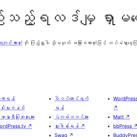
သည့်ရလဒ်မျှ ရှာမတွ
ျင်းအားလုံး
ကို ကြည့်ရှုပါ သို့မဟုတ် အခြားစကားလုံးဖြင့် ထပ်မံရှာဖွေ
ေ့လာရန်
ပါဝင်ဆောင်ရွက်
WordPres
့ပိုးမှုစနစ်
ရန်
↗
္ဍာရီပြုစုသူများ
ပွဲလမ်းသဘင်များ
Matt
↗
ordPress.tv
↗
လှူဒါန်းရန်
↗
bbPress
Swag
↗
BuddyPre