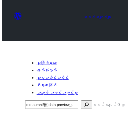
အခင်းအကျင်းများ
လူကြိုက်များသော
နောက်ဆုံးထွက်
လူမှုအသိုင်းအဝိုင်း
စီးပွားရေးဖြစ်
ဘလော့ခ် အခင်းအကျင်းများ
ရှာ
အခင်းအကျင်း 0 ခု
ပါ