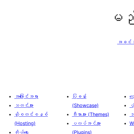
မည်
အခင်းအက
အကြောင်းအရာ
ပြခန်း
လ
သတင်းများ
(Showcase)
ပံ
ဟို့စတင်းစနစ်
သီးမားများ (Themes)
ဒဏ
(Hosting)
ပလပ်အင်များ
W
ကိုယ်ရေး
(Plugins)