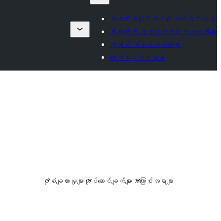
အခင်းအကျင်းတစ်ခု တင်သွင်းရန်
စီးပွားဖြစ် အခင်းအကျင်း ကုမ္ပဏီများ
ကျွန်ုပ် အနှစ်သက်ဆုံးများ
လော့ဂ်အင်ဝင်ရန်
ပုံစံချထားမှုများ
လုပ်ဆောင်ချက်များ
အကြောင်းအရာများ