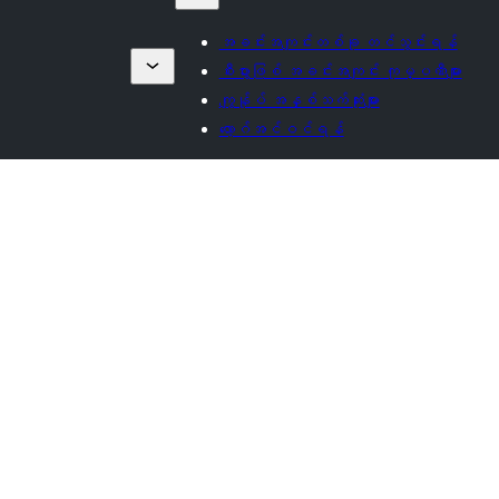
အခင်းအကျင်းတစ်ခု တင်သွင်းရန်
စီးပွားဖြစ် အခင်းအကျင်း ကုမ္ပဏီများ
ကျွန်ုပ် အနှစ်သက်ဆုံးများ
လော့ဂ်အင်ဝင်ရန်