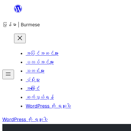
အကြောင်းအရာ
သို့
မြန်မာ | Burmese
ကျော်သွား
ရန်
အပြင်အဆင်များ
ပလပ်အင်များ
သတင်းများ
ပံ့ပိုးမှု
အကြောင်း
ဆက်သွယ်ရန်
WordPress ကို ရယူပါ
WordPress ကို ရယူပါ