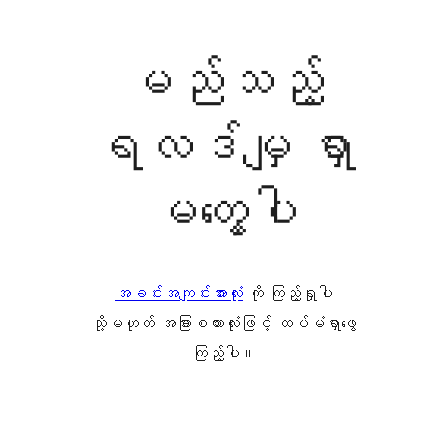
မည်သည့်
ရလဒ်မျှ ရှာ
မတွေ့ပါ
အခင်းအကျင်းအားလုံး
ကို ကြည့်ရှုပါ
သို့မဟုတ် အခြားစကားလုံးဖြင့် ထပ်မံရှာဖွေ
ကြည့်ပါ။