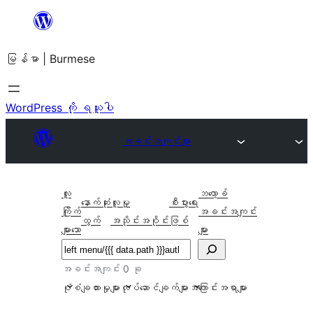
အကြောင်းအရာ
သို့
မြန်မာ | Burmese
ကျော်သွား
ရန်
WordPress ကို ရယူပါ
အခင်းအကျင်းများ
လူ
ဘလော့ခ်
နောက်ဆုံး
လူမှု
စီးပွားရေး
ကြိုက်
အခင်းအကျင်း
ထွက်
အသိုင်းအဝိုင်း
ဖြစ်
များသော
များ
ရှာ
ပါ
အခင်းအကျင်း 0 ခု
ပုံစံချထားမှုများ
လုပ်ဆောင်ချက်များ
အကြောင်းအရာများ