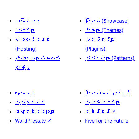
အကြောင်းအရာ
ပြခန်း (Showcase)
သတင်းများ
သီးမားများ (Themes)
ဟို့စတင်းစနစ်
ပလပ်အင်များ
(Hosting)
(Plugins)
ကိုယ်ရေးအချက်အလက်
ပုံစံငယ်များ (Patterns)
လုံခြုံမှု
လေ့လာရန်
ပါဝင်ဆောင်ရွက်ရန်
ပံ့ပိုးမှုစနစ်
ပွဲလမ်းသဘင်များ
ဒဏ္ဍာရီပြုစုသူများ
လှူဒါန်းရန်
↗
WordPress.tv
↗
Five for the Future