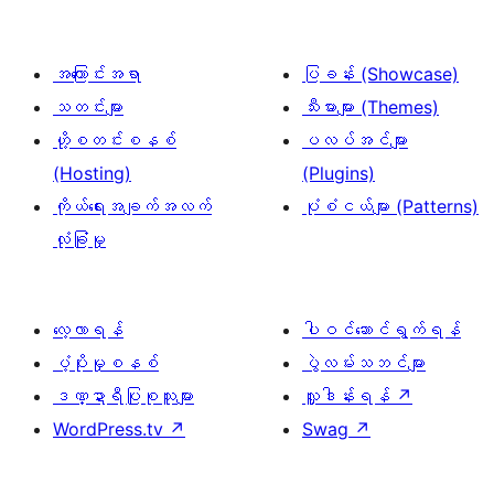
အကြောင်းအရာ
ပြခန်း (Showcase)
သတင်းများ
သီးမားများ (Themes)
ဟို့စတင်းစနစ်
ပလပ်အင်များ
(Hosting)
(Plugins)
ကိုယ်ရေးအချက်အလက်
ပုံစံငယ်များ (Patterns)
လုံခြုံမှု
လေ့လာရန်
ပါဝင်ဆောင်ရွက်ရန်
ပံ့ပိုးမှုစနစ်
ပွဲလမ်းသဘင်များ
ဒဏ္ဍာရီပြုစုသူများ
လှူဒါန်းရန်
↗
WordPress.tv
↗
Swag
↗