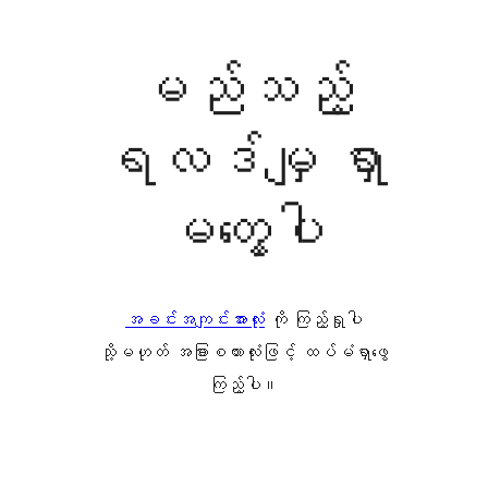
မည်သည့်
ရလဒ်မျှ ရှာ
မတွေ့ပါ
အခင်းအကျင်းအားလုံး
ကို ကြည့်ရှုပါ
သို့မဟုတ် အခြားစကားလုံးဖြင့် ထပ်မံရှာဖွေ
ကြည့်ပါ။