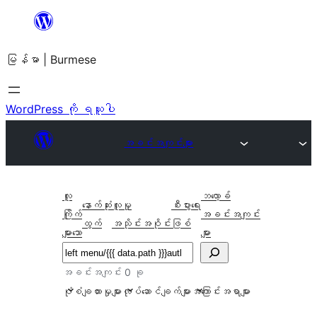
အကြောင်းအရာ
သို့
မြန်မာ | Burmese
ကျော်သွား
ရန်
WordPress ကို ရယူပါ
အခင်းအကျင်းများ
လူ
ဘလော့ခ်
နောက်ဆုံး
လူမှု
စီးပွားရေး
ကြိုက်
အခင်းအကျင်း
ထွက်
အသိုင်းအဝိုင်း
ဖြစ်
များသော
များ
ရှာ
ပါ
အခင်းအကျင်း 0 ခု
ပုံစံချထားမှုများ
လုပ်ဆောင်ချက်များ
အကြောင်းအရာများ