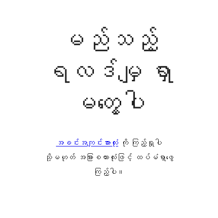
မည်သည့်
ရလဒ်မျှ ရှာ
မတွေ့ပါ
အခင်းအကျင်းအားလုံး
ကို ကြည့်ရှုပါ
သို့မဟုတ် အခြားစကားလုံးဖြင့် ထပ်မံရှာဖွေ
ကြည့်ပါ။