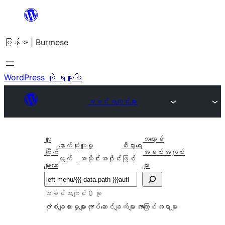
အကြောင်းအရာ
သို့
မြန်မာ | Burmese
ကျော်သွား
ရန်
WordPress ကို ရယူပါ
အခင်းအကျင်းများ
လူ
ဘလော့ခ်
နောက်ဆုံး
လူမှု
စီးပွားရေး
ကြိုက်
အခင်းအကျင်း
ထွက်
အသိုင်းအဝိုင်း
ဖြစ်
များသော
များ
ရှာ
ပါ
အခင်းအကျင်း 0 ခု
ပုံစံချထားမှုများ
လုပ်ဆောင်ချက်များ
အကြောင်းအရာများ