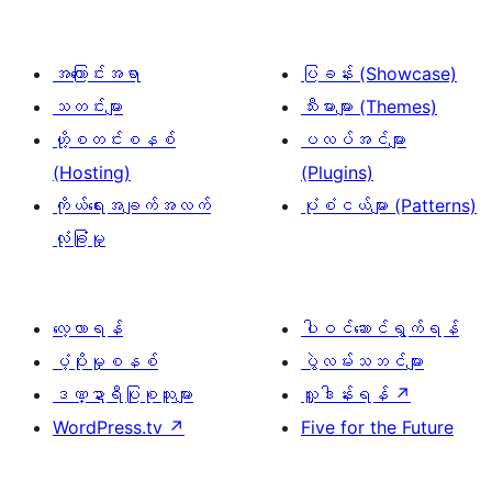
အကြောင်းအရာ
ပြခန်း (Showcase)
သတင်းများ
သီးမားများ (Themes)
ဟို့စတင်းစနစ်
ပလပ်အင်များ
(Hosting)
(Plugins)
ကိုယ်ရေးအချက်အလက်
ပုံစံငယ်များ (Patterns)
လုံခြုံမှု
လေ့လာရန်
ပါဝင်ဆောင်ရွက်ရန်
ပံ့ပိုးမှုစနစ်
ပွဲလမ်းသဘင်များ
ဒဏ္ဍာရီပြုစုသူများ
လှူဒါန်းရန်
↗
WordPress.tv
↗
Five for the Future