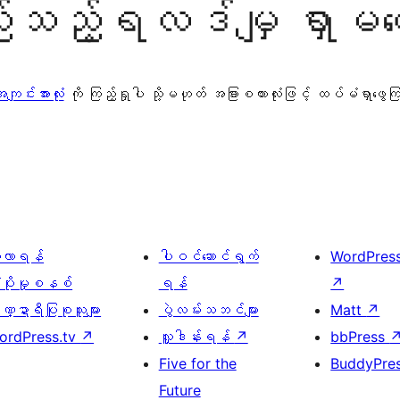
သည့်ရလဒ်မျှ ရှာမတွ
ျင်းအားလုံး
ကို ကြည့်ရှုပါ သို့မဟုတ် အခြားစကားလုံးဖြင့် ထပ်မံရှာဖွေ
ေ့လာရန်
ပါဝင်ဆောင်ရွက်
WordPres
့ပိုးမှုစနစ်
ရန်
↗
္ဍာရီပြုစုသူများ
ပွဲလမ်းသဘင်များ
Matt
↗
ordPress.tv
↗
လှူဒါန်းရန်
↗
bbPress
Five for the
BuddyPre
Future