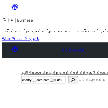
အကြောင်းအရာ
သို့
မြန်မာ | Burmese
ကျော်သွား
ရန်
အပြင်အဆင်များ
ပလပ်အင်များ
သတင်းများ
ပံ့ပိုးမှု
အကြောင်း
ဆက်သွယ်
WordPress ကို ရယူပါ
အခင်းအကျင်းများ
လူကြိုက်များသော
နောက်ဆုံးထွက်
လူမှုအသိုင်းအဝိုင်း
စီးပွားရေးဖြစ်
ဘလော့ခ
ရှာ
အခင်းအကျင်း 0 ခု
ပါ