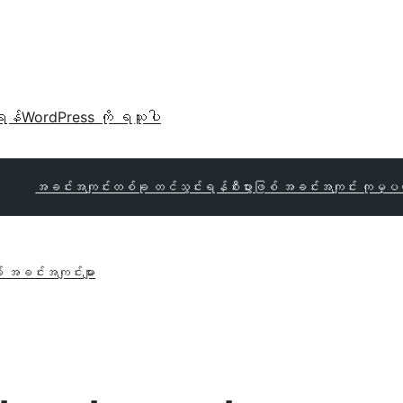
ရန်
WordPress ကို ရယူပါ
အခင်းအကျင်းတစ်ခု တင်သွင်းရန်
စီးပွားဖြစ် အခင်းအကျင်း ကုမ္ပဏီ
် အခင်းအကျင်းများ