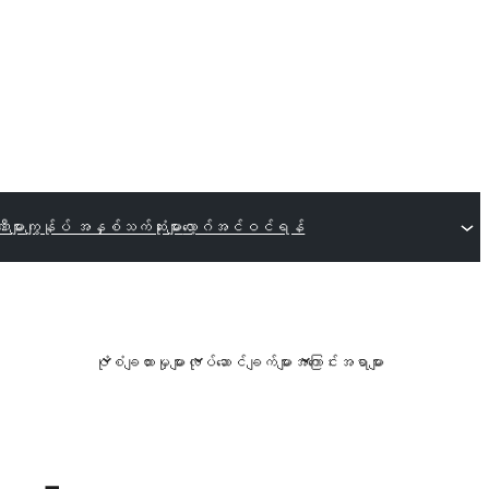
များ
ကျွန်ုပ် အနှစ်သက်ဆုံးများ
လော့ဂ်အင်ဝင်ရန်
ပုံစံချထားမှုများ
လုပ်ဆောင်ချက်များ
အကြောင်းအရာများ