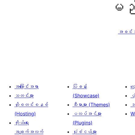
မည်
အခင်းအက
အကြောင်းအရာ
ပြခန်း
လ
သတင်းများ
(Showcase)
ပံ
ဟို့စတင်းစနစ်
သီးမားများ (Themes)
ဒဏ
(Hosting)
ပလပ်အင်များ
W
ကိုယ်ရေး
(Plugins)
အချက်အလက်
ပုံစံငယ်များ