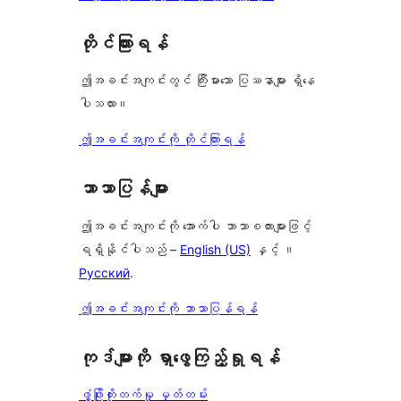
တိုင်ကြားရန်
ဤအခင်းအကျင်းတွင် ကြီးမားသော ပြဿနာများ ရှိနေ
ပါသလား။
ဤအခင်းအကျင်းကို တိုင်ကြားရန်
ဘာသာပြန်များ
ဤအခင်းအကျင်းကို အောက်ပါ ဘာသာစကားများဖြင့်
ရရှိနိုင်ပါသည် –
English (US)
နှင့် ။
Русский
.
ဤအခင်းအကျင်းကို ဘာသာပြန်ရန်
ကုဒ်များကို ရှာဖွေကြည့်ရှုရန်
ဖွံ့ဖြိုးတိုးတက်မှု မှတ်တမ်း