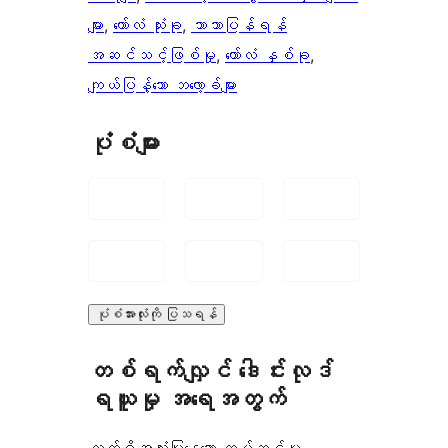
များ
, 
ကော်လံ သုံးခု
, 
ဘာသာပြန်ရန်
အဆင်သင့်ဖြစ်မှု
, 
ကော်လံ နှစ်ခု
, 
ကျယ်ပြန့်သော ဘလော့ခ်များ
ပုံစံများ
ပုံစံအားလုံးကို ပြသရန်
တစ်ရက်လျှင် ဒေါင်းလုဒ်
ရယူမှု အရေအတွက်