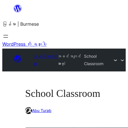
အကြောင်းအရာ
သို့
မြန်မာ | Burmese
ကျော်သွား
ရန်
WordPress ကို ရယူပါ
အခင်းအကျင်း
အခင်းအကျင်း
School
များ
အားလုံး
Classroom
School Classroom
Abu Turab