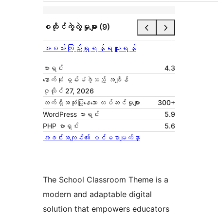
စတိုင်ကွဲလွဲမှုများ (9)
အစမ်းကြည့်ရှုရန်
ရယူရန်
ဗားရှင်း
4.3
နောက်ဆုံး မွမ်းမံခဲ့သည့် အချိန်
ဇူလိုင် 27, 2026
လက်ရှိအသုံးပြုနေသော တပ်ဆင်မှုများ
300+
WordPress ဗားရှင်း
5.9
PHP ဗားရှင်း
5.6
အခင်းအကျင်း၏ ပင်မစာမျက်နှာ
The School Classroom Theme is a
modern and adaptable digital
solution that empowers educators