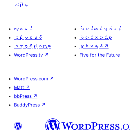
လုံခြုံမှု
လေ့လာရန်
ပါဝင်ဆောင်ရွက်ရန်
ပံ့ပိုးမှုစနစ်
ပွဲလမ်းသဘင်များ
ဒဏ္ဍာရီပြုစုသူများ
လှူဒါန်းရန်
↗
WordPress.tv
↗
Five for the Future
WordPress.com
↗
Matt
↗
bbPress
↗
BuddyPress
↗