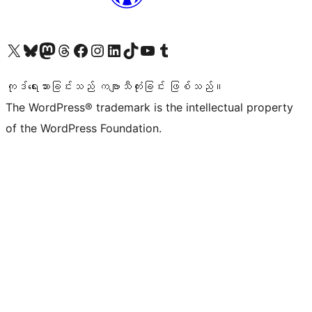
ကျွန်ုပ်တို့၏ X (ယခင် Twitter) အကောင့်သို့ သွားရောက်ကြည့်ရှုပါ
ကျွန်ုပ်တို့၏ Bluesky အကောင့်သို့ ဝင်ရောက်ကြည့်ရှုရန်
ကျွန်ုပ်တို့၏ Mastodon အကောင့်သို့ သွားရောက်ကြည့်ရှုပါ
ကျွန်ုပ်တို့၏ Threads အကောင့်သို့ ဝင်ရောက်ကြည့်ရှုရန်
ကျွန်ုပ်တို့၏ Facebook စာမျက်နှာသို့ သွားရောက်ကြည့်ရှုပါ
ကျွန်ုပ်တို့၏ Instagram အကောင့်သို့ သွားရောက်ကြည့်ရှုပါ
ကျွန်ုပ်တို့၏ LinkedIn အကောင့်သို့ သွားရောက်ကြည့်ရှုပါ
ကျွန်ုပ်တို့၏ TikTok အကောင့်သို့ ဝင်ရောက်ကြည့်ရှုရန်
ကျွန်ုပ်တို့၏ YouTube ချန်နယ်သို့ သွားရောက်ကြည့်ရှုပါ
ကျွန်ုပ်တို့၏ Tumblr အကောင့်သို့ ဝင်ရောက်ကြည့်ရှုရန်
ကုဒ်ရေးသားခြင်းသည် ကဗျာသီကုံးခြင်း ဖြစ်သည်။
The WordPress® trademark is the intellectual property
of the WordPress Foundation.