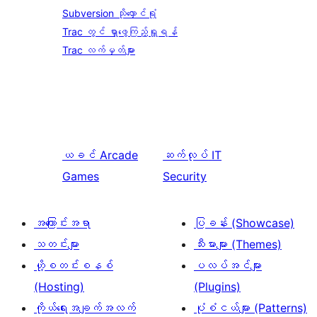
Subversion သိုလှောင်ရုံ
Trac တွင် ရှာဖွေကြည့်ရှုရန်
Trac လက်မှတ်များ
ယခင်
Arcade
ဆက်လုပ်
IT
Games
Security
အကြောင်းအရာ
ပြခန်း (Showcase)
သတင်းများ
သီးမားများ (Themes)
ဟို့စတင်းစနစ်
ပလပ်အင်များ
(Hosting)
(Plugins)
ကိုယ်ရေးအချက်အလက်
ပုံစံငယ်များ (Patterns)