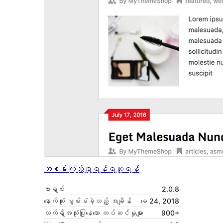
အစမ်းကြည့်ရှုရန်
ရယူရန်
ဗားရှင်း
2.0.8
နောက်ဆုံး မွမ်းမံခဲ့သည့် အချိန်
မေ 24, 2018
လက်ရှိအသုံးပြုနေသော တပ်ဆင်မှုများ
900+