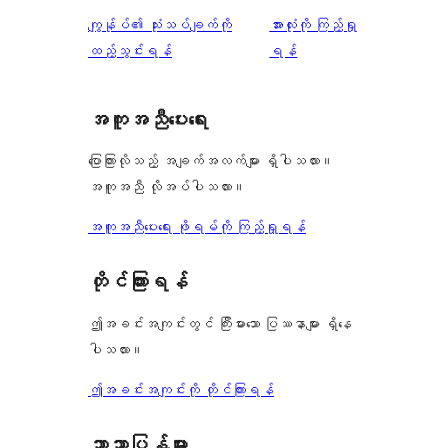
0
သုံးသပ်
ပွင့်
သုံးသပ်
ကျွန်ုပ်၏ သုံးသပ်ချက်ကို
အားလုံးကို ကြည့်ရှု
စောင်
ချက်
အဆင့်
ချက်
ထည့်သွင်းရန်
ရန်
0
သုံးသပ်
စောင်
ချက်
အကူအညီပေးရေး
0
စောင်
ပြောကြားလိုသည့် အချက်အလက်များ ရှိပါသလား။
အကူအညီ လိုအပ်ပါသလား။
အကူအညီပေးရေး ဖိုရမ်ကို ကြည့်ရှုရန်
တိုင်ကြားရန်
ဤအခင်းအကျင်းတွင် ကြီးမားသော ပြဿနာများ ရှိနေ
ပါသလား။
ဤအခင်းအကျင်းကို တိုင်ကြားရန်
ဘာသာပြန်များ