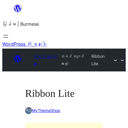
အကြောင်းအရာ
သို့
မြန်မာ | Burmese
ကျော်သွား
ရန်
WordPress ကို ရယူပါ
အခင်းအကျင်း
အခင်းအကျင်း
Ribbon
များ
အားလုံး
Lite
Ribbon Lite
MyThemeShop