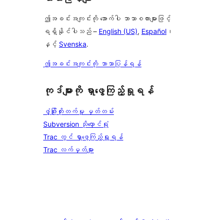
ဤအခင်းအကျင်းကို အောက်ပါ ဘာသာစကားများဖြင့်
ရရှိနိုင်ပါသည် –
English (US)
,
Español
၊
နှင့်
Svenska
.
ဤအခင်းအကျင်းကို ဘာသာပြန်ရန်
ကုဒ်များကို ရှာဖွေကြည့်ရှုရန်
ဖွံ့ဖြိုးတိုးတက်မှု မှတ်တမ်း
Subversion သိုလှောင်ရုံ
Trac တွင် ရှာဖွေကြည့်ရှုရန်
Trac လက်မှတ်များ