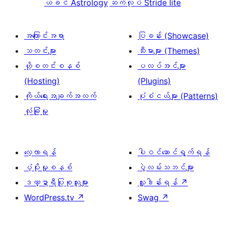
ယခင်
Astrology
ဆက်လုပ်
Stride lite
အကြောင်းအရာ
ပြခန်း (Showcase)
သတင်းများ
သီးမားများ (Themes)
ဟို့စတင်းစနစ်
ပလပ်အင်များ
(Hosting)
(Plugins)
ကိုယ်ရေးအချက်အလက်
ပုံစံငယ်များ (Patterns)
လုံခြုံမှု
လေ့လာရန်
ပါဝင်ဆောင်ရွက်ရန်
ပံ့ပိုးမှုစနစ်
ပွဲလမ်းသဘင်များ
ဒဏ္ဍာရီပြုစုသူများ
လှူဒါန်းရန်
↗
WordPress.tv
↗
Swag
↗