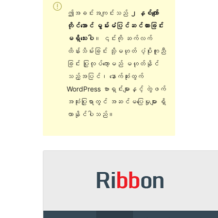
ဤအခင်းအကျင်းသည်
၂ နှစ်ကျော်
တိုင်အောင် မွမ်းမံပြင်ဆင်ထားခြင်း
မရှိသေးပါ
။ ၎င်းကို ဆက်လက်
ထိန်းသိမ်းခြင်း သို့မဟုတ် ပံ့ပိုးကူညီ
ခြင်း ပြုလုပ်တော့မည် မဟုတ်နိုင်
သည့်အပြင်၊ နောက်ဆုံးထွက်
WordPress ဗားရှင်းများနှင့် တွဲဖက်
အသုံးပြုရာတွင် အဆင်မပြေမှုများ ရှိ
လာနိုင်ပါသည်။