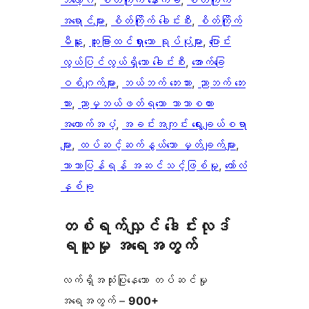
ဘလော့ဂ်
, 
စိတ်ကြိုက် နောက်ခံ
, 
စိတ်ကြိုက်
အရောင်များ
, 
စိတ်ကြိုက် ခေါင်းစီး
, 
စိတ်ကြိုက်
မီနူး
, 
ထူးခြားထင်ရှားသော ရုပ်ပုံများ
, 
ပြောင်း
လွယ်ပြင်လွယ်ရှိသော ခေါင်းစီး
, 
အောက်ခြေ
ဝစ်ဂျက်များ
, 
ဘယ်ဘက် ဘေးဘား
, 
ညာဘက် ဘေး
ဘား
, 
ညာမှဘယ်ဖတ်ရသော ဘာသာစကား
အထောက်အပံ့
, 
အခင်းအကျင်း ရွေးချယ်စရာ
များ
, 
ထပ်ဆင့်ဆက်နွယ်သော မှတ်ချက်များ
, 
ဘာသာပြန်ရန် အဆင်သင့်ဖြစ်မှု
, 
ကော်လံ
နှစ်ခု
တစ်ရက်လျှင် ဒေါင်းလုဒ်
ရယူမှု အရေအတွက်
လက်ရှိအသုံးပြုနေသော တပ်ဆင်မှု
အရေအတွက် –
900+