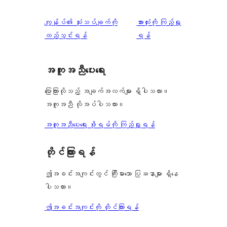
သုံးသပ်
ကျွန်ုပ်၏ သုံးသပ်ချက်ကို
အားလုံးကို ကြည့်ရှု
ချက်
ထည့်သွင်းရန်
ရန်
အကူအညီပေးရေး
ပြောကြားလိုသည့် အချက်အလက်များ ရှိပါသလား။
အကူအညီ လိုအပ်ပါသလား။
အကူအညီပေးရေး ဖိုရမ်ကို ကြည့်ရှုရန်
တိုင်ကြားရန်
ဤအခင်းအကျင်းတွင် ကြီးမားသော ပြဿနာများ ရှိနေ
ပါသလား။
ဤအခင်းအကျင်းကို တိုင်ကြားရန်