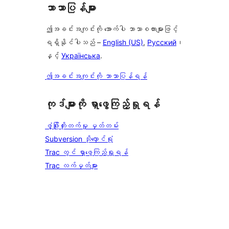
ဘာသာပြန်များ
ဤအခင်းအကျင်းကို အောက်ပါ ဘာသာစကားများဖြင့်
ရရှိနိုင်ပါသည် –
English (US)
,
Русский
၊
နှင့်
Українська
.
ဤအခင်းအကျင်းကို ဘာသာပြန်ရန်
ကုဒ်များကို ရှာဖွေကြည့်ရှုရန်
ဖွံ့ဖြိုးတိုးတက်မှု မှတ်တမ်း
Subversion သိုလှောင်ရုံ
Trac တွင် ရှာဖွေကြည့်ရှုရန်
Trac လက်မှတ်များ