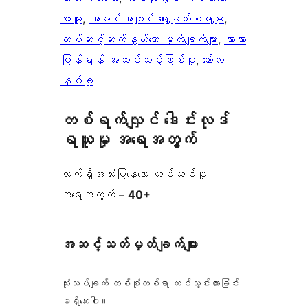
စာမူ
, 
အခင်းအကျင်း ရွေးချယ်စရာများ
, 
ထပ်ဆင့်ဆက်နွယ်သော မှတ်ချက်များ
, 
ဘာသာ
ပြန်ရန် အဆင်သင့်ဖြစ်မှု
, 
ကော်လံ
နှစ်ခု
တစ်ရက်လျှင် ဒေါင်းလုဒ်
ရယူမှု အရေအတွက်
လက်ရှိအသုံးပြုနေသော တပ်ဆင်မှု
အရေအတွက် –
40+
အဆင့်သတ်မှတ်ချက်များ
သုံးသပ်ချက် တစ်စုံတစ်ရာ တင်သွင်းထားခြင်း
မရှိသေးပါ။