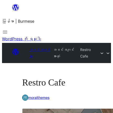
အကြောင်းအရာ
သို့
မြန်မာ | Burmese
ကျော်သွား
ရန်
WordPress ကို ရယူပါ
အခင်းအကျင်း
အခင်းအကျင်း
Restro
များ
အားလုံး
Cafe
Restro Cafe
moralthemes