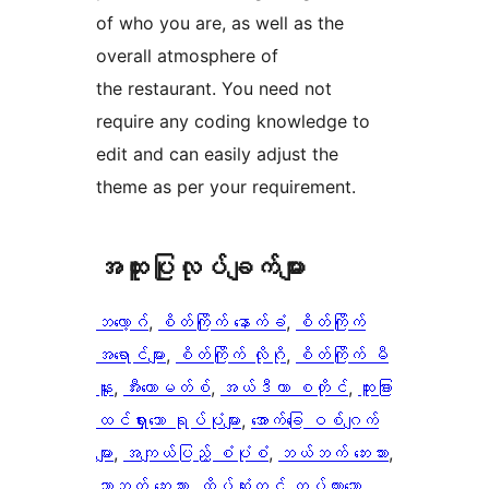
of who you are, as well as the
overall atmosphere of
the restaurant. You need not
require any coding knowledge to
edit and can easily adjust the
theme as per your requirement.
အ​ထူး​ပြု​လုပ်​ချက်​များ
ဘလော့ဂ်
, 
စိတ်ကြိုက် နောက်ခံ
, 
စိတ်ကြိုက်
အရောင်များ
, 
စိတ်ကြိုက် လိုဂို
, 
စိတ်ကြိုက် မီ
နူး
, 
အီးကောမတ်စ်
, 
အယ်ဒီတာ စတိုင်
, 
ထူးခြား
ထင်ရှားသော ရုပ်ပုံများ
, 
အောက်ခြေ ဝစ်ဂျက်
များ
, 
အကျယ်ပြည့် စံပုံစံ
, 
ဘယ်ဘက် ဘေးဘား
, 
ညာဘက် ဘေးဘား
, 
ထိပ်ဆုံးတွင် ကပ်ထားသော