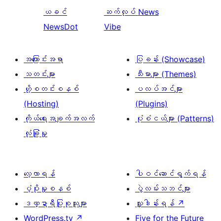
ယခင်
ဆက်လုပ်
News
NewsDot
Vibe
အကြောင်းအရာ
ပြခန်း (Showcase)
သတင်းများ
သီးမားများ (Themes)
ဟို့စတင်းစနစ်
ပလပ်အင်များ
(Hosting)
(Plugins)
ကိုယ်ရေးအချက်အလက်
ပုံစံငယ်များ (Patterns)
လုံခြုံမှု
လေ့လာရန်
ပါဝင်ဆောင်ရွက်ရန်
ပံ့ပိုးမှုစနစ်
ပွဲလမ်းသဘင်များ
ဒဏ္ဍာရီပြုစုသူများ
လှူဒါန်းရန်
↗
WordPress.tv
↗
Five for the Future