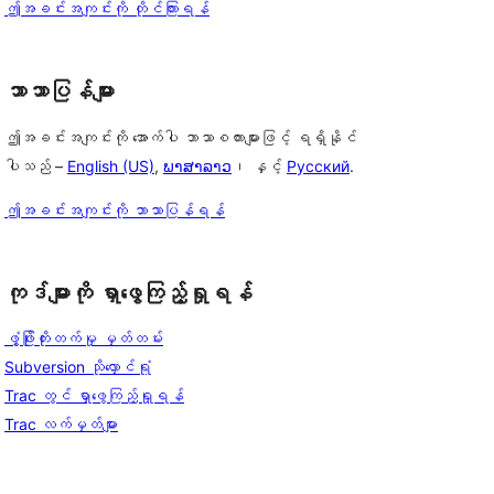
ဤအခင်းအကျင်းကို တိုင်ကြားရန်
ဘာသာပြန်များ
ဤအခင်းအကျင်းကို အောက်ပါ ဘာသာစကားများဖြင့် ရရှိနိုင်
ပါသည် –
English (US)
,
ພາສາລາວ
၊ နှင့်
Русский
.
ဤအခင်းအကျင်းကို ဘာသာပြန်ရန်
ကုဒ်များကို ရှာဖွေကြည့်ရှုရန်
ဖွံ့ဖြိုးတိုးတက်မှု မှတ်တမ်း
Subversion သိုလှောင်ရုံ
Trac တွင် ရှာဖွေကြည့်ရှုရန်
Trac လက်မှတ်များ