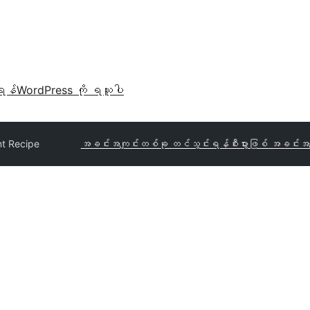
ရန်
WordPress ကို ရယူပါ
nt Recipe
အခင်းအကျင်းတစ်ခု တင်သွင်းရန်
စီးပွားဖြစ် အခင်းအ