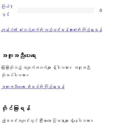
စောင်
ချက်
အဆင့်
2
ကြယ် 1
1
0
သုံးသပ်
ပွင့်
ကြယ်
ပွင့်
စောင်
ချက်
အဆင့်
1
0
သုံးသပ်
ပွင့်
သုံးသပ်
ကျွန်ုပ်၏ သုံးသပ်ချက်ကို ထည့်သွင်းရန်
အားလုံးကို ကြည့်ရှုရန်
စောင်
ချက်
အဆင့်
ချက်
0
သုံးသပ်
စောင်
ချက်
အကူအညီပေးရေး
0
စောင်
ပြောကြားလိုသည့် အချက်အလက်များ ရှိပါသလား။ အကူအညီ
လိုအပ်ပါသလား။
အကူအညီပေးရေး ဖိုရမ်ကို ကြည့်ရှုရန်
တိုင်ကြားရန်
ဤအခင်းအကျင်းတွင် ကြီးမားသော ပြဿနာများ ရှိနေပါသလား။