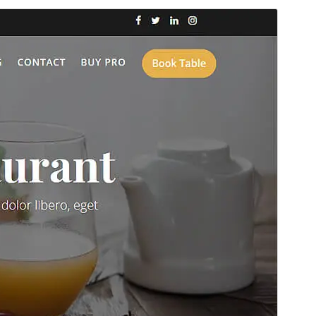
အစမ်းကြည့်ရှုရန်
ရယူရန်
ဗားရှင်း
4.0.0
နောက်ဆုံး မွမ်းမံခဲ့သည့် အချိန်
ဇူလိုင် 16, 2026
လက်ရှိအသုံးပြုနေသော တပ်ဆင်မှုများ
1,000+
WordPress ဗားရှင်း
6.6
PHP ဗားရှင်း
7.4
အခင်းအကျင်း၏ ပင်မစာမျက်နှာ