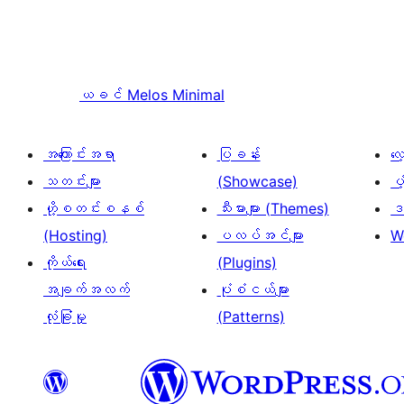
ယခင်
Melos Minimal
အကြောင်းအရာ
ပြခန်း
လ
သတင်းများ
(Showcase)
ပံ
ဟို့စတင်းစနစ်
သီးမားများ (Themes)
ဒဏ
(Hosting)
ပလပ်အင်များ
W
ကိုယ်ရေး
(Plugins)
အချက်အလက်
ပုံစံငယ်များ
လုံခြုံမှု
(Patterns)