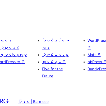
ေ့လာရန်
ပါဝင်ဆောင်ရွက်
WordPres
့ပိုးမှုစနစ်
ရန်
↗
္ဍာရီပြုစုသူများ
ပွဲလမ်းသဘင်များ
Matt
↗
ordPress.tv
↗
လှူဒါန်းရန်
↗
bbPress
Five for the
BuddyPre
Future
မြန်မာ | Burmese