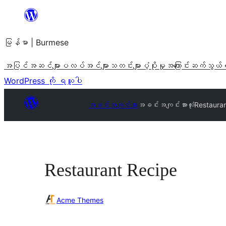
အကြောင်းအရာ
သို့
မြန်မာ | Burmese
ကျော်သွား
ရန်
အပြင်အဆင်များ
ပလပ်အင်များ
သတင်းများ
ပံ့ပိုးမှု
အကြောင်း
ဆက်သွယ်
WordPress ကို ရယူပါ
အခင်းအကျင်းများ
အခင်းအကျင်းအားလုံး
Restaura
Restaurant Recipe
Acme Themes