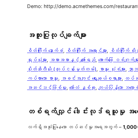
Demo: http://demo.acmethemes.com/restaurant
အ​ထူး​ပြု​လုပ်​ချက်​များ
စိတ်ကြိုက် နောက်ခံ
, 
စိတ်ကြိုက် အရောင်များ
, 
စိတ်ကြိုက် လိုဂ
ရုပ်ပုံများ
, 
အစားအစာနှင့် ဖျော်ရည်
, 
အောက်ခြေ ဝစ်ဂျက်မျာ
ပိုတ်ဖိုလီယို (လုပ်ငန်းမှတ်တမ်း)
, 
စာမူ ပုံစံများ
, 
ညာဘက
ကပ်ထားသော စာမူ
, 
အခင်းအကျင်း ရွေးချယ်စရာများ
, 
ထပ်ဆင
အဆင်သင့်ဖြစ်မှု
, 
ကော်လံ နှစ်ခု
, 
ကျယ်ပြန့်သော ဘလော့ခ်
တစ်ရက်လျှင် ဒေါင်းလုဒ်ရယူမှု အ
လက်ရှိအသုံးပြုနေသော တပ်ဆင်မှုအရေအတွက် –
1,000