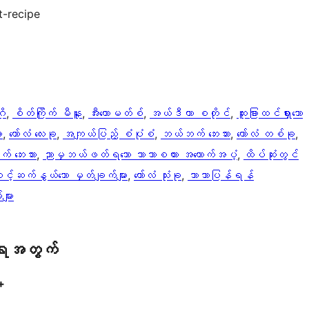
-recipe
ို
, 
စိတ်ကြိုက် မီနူး
, 
အီးကောမတ်စ်
, 
အယ်ဒီတာ စတိုင်
, 
ထူးခြားထင်ရှားသော
း
, 
ကော်လံ လေးခု
, 
အကျယ်ပြည့် စံပုံစံ
, 
ဘယ်ဘက် ဘေးဘား
, 
ကော်လံ တစ်ခု
, 
် ဘေးဘား
, 
ညာမှဘယ်ဖတ်ရသော ဘာသာစကား အထောက်အပံ့
, 
ထိပ်ဆုံးတွင်
့်ဆက်နွယ်သော မှတ်ချက်များ
, 
ကော်လံ သုံးခု
, 
ဘာသာပြန်ရန်
များ
ရေအတွက်
+