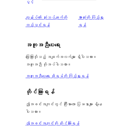
ကြယ်
ပွင့်
စောင်
ချက်
အဆင့်
1
0
သုံးသပ်
ပွင့်
သုံးသပ်
ကျွန်ုပ်၏ သုံးသပ်ချက်ကို
အားလုံးကို ကြည့်ရှု
စောင်
ချက်
အဆင့်
ချက်
ထည့်သွင်းရန်
ရန်
1
သုံးသပ်
စောင်
ချက်
အကူအညီပေးရေး
0
စောင်
ပြောကြားလိုသည့် အချက်အလက်များ ရှိပါသလား။
အကူအညီ လိုအပ်ပါသလား။
အကူအညီပေးရေး ဖိုရမ်ကို ကြည့်ရှုရန်
တိုင်ကြားရန်
ဤအခင်းအကျင်းတွင် ကြီးမားသော ပြဿနာများ ရှိနေ
ပါသလား။
ဤအခင်းအကျင်းကို တိုင်ကြားရန်