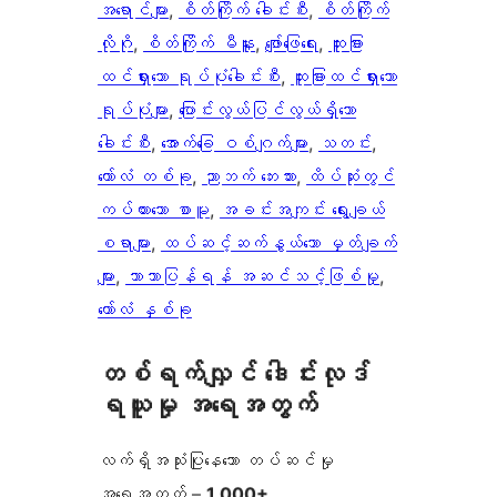
အရောင်များ
, 
စိတ်ကြိုက် ခေါင်းစီး
, 
စိတ်ကြိုက်
လိုဂို
, 
စိတ်ကြိုက် မီနူး
, 
ဖျော်ဖြေရေး
, 
ထူးခြား
ထင်ရှားသော ရုပ်ပုံခေါင်းစီး
, 
ထူးခြားထင်ရှားသော
ရုပ်ပုံများ
, 
ပြောင်းလွယ်ပြင်လွယ်ရှိသော
ခေါင်းစီး
, 
အောက်ခြေ ဝစ်ဂျက်များ
, 
သတင်း
, 
ကော်လံ တစ်ခု
, 
ညာဘက် ဘေးဘား
, 
ထိပ်ဆုံးတွင်
ကပ်ထားသော စာမူ
, 
အခင်းအကျင်း ရွေးချယ်
စရာများ
, 
ထပ်ဆင့်ဆက်နွယ်သော မှတ်ချက်
များ
, 
ဘာသာပြန်ရန် အဆင်သင့်ဖြစ်မှု
, 
ကော်လံ နှစ်ခု
တစ်ရက်လျှင် ဒေါင်းလုဒ်
ရယူမှု အရေအတွက်
လက်ရှိအသုံးပြုနေသော တပ်ဆင်မှု
အရေအတွက် –
1,000+