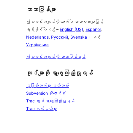
ဘာသာပြန်များ
ဤအခင်းအကျင်းကို အောက်ပါ ဘာသာစကားများဖြင့်
ရရှိနိုင်ပါသည် –
English (US)
,
Español
,
Nederlands
,
Русский
,
Svenska
၊ နှင့်
Українська
.
ဤအခင်းအကျင်းကို ဘာသာပြန်ရန်
ကုဒ်များကို ရှာဖွေကြည့်ရှုရန်
ဖွံ့ဖြိုးတိုးတက်မှု မှတ်တမ်း
Subversion သိုလှောင်ရုံ
Trac တွင် ရှာဖွေကြည့်ရှုရန်
Trac လက်မှတ်များ