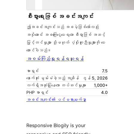
စီးပွားရေးဖြစ် အခင်းအကျင်း
ဤအခင်းအကျင်းသည် အခမဲ့ဖြစ်သော်လည်း
အပိုဆောင်း အခကြေးငွေပေးရသော စီးပွားဖြစ် အဆင့်
မြှင့်တင်မှုများ သို့မဟုတ် ပံ့ပိုးကူညီမှုများကို ပေး
ဆောင်ပါသည်။
အစမ်းကြည့်ရှုရန်
ရယူရန်
ဗားရှင်း
7.5
နောက်ဆုံး မွမ်းမံခဲ့သည့် အချိန်
ဇွန် 5, 2026
လက်ရှိအသုံးပြုနေသော တပ်ဆင်မှုများ
1,000+
PHP ဗားရှင်း
4.0
အခင်းအကျင်း၏ ပင်မစာမျက်နှာ
Responsive Blogily is your