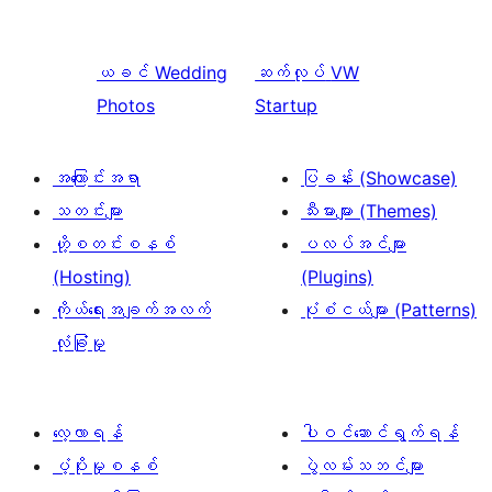
ယခင်
Wedding
ဆက်လုပ်
VW
Photos
Startup
အကြောင်းအရာ
ပြခန်း (Showcase)
သတင်းများ
သီးမားများ (Themes)
ဟို့စတင်းစနစ်
ပလပ်အင်များ
(Hosting)
(Plugins)
ကိုယ်ရေးအချက်အလက်
ပုံစံငယ်များ (Patterns)
လုံခြုံမှု
လေ့လာရန်
ပါဝင်ဆောင်ရွက်ရန်
ပံ့ပိုးမှုစနစ်
ပွဲလမ်းသဘင်များ