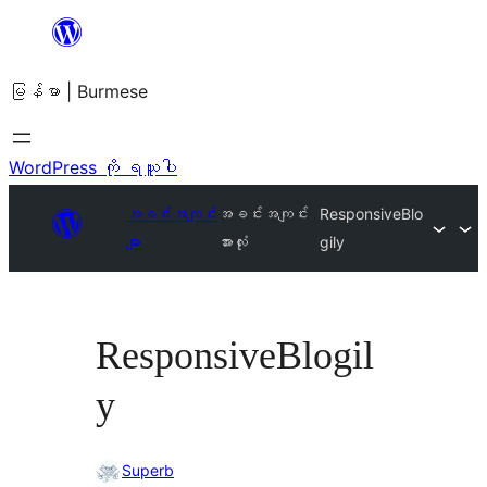
အကြောင်းအရာ
သို့
မြန်မာ | Burmese
ကျော်သွား
ရန်
WordPress ကို ရယူပါ
အခင်းအကျင်း
အခင်းအကျင်း
ResponsiveBlo
များ
အားလုံး
gily
ResponsiveBlogil
y
Superb