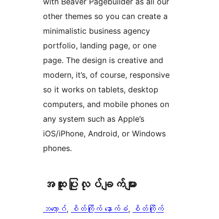
with Beaver Pagebuilder as all our
other themes so you can create a
minimalistic business agency
portfolio, landing page, or one
page. The design is creative and
modern, it’s, of course, responsive
so it works on tablets, desktop
computers, and mobile phones on
any system such as Apple’s
iOS/iPhone, Android, or Windows
phones.
အ​ထူး​ပြု​လုပ်​ချက်​များ
ဘလော့ဂ်
, 
စိတ်ကြိုက် နောက်ခံ
, 
စိတ်ကြိုက်